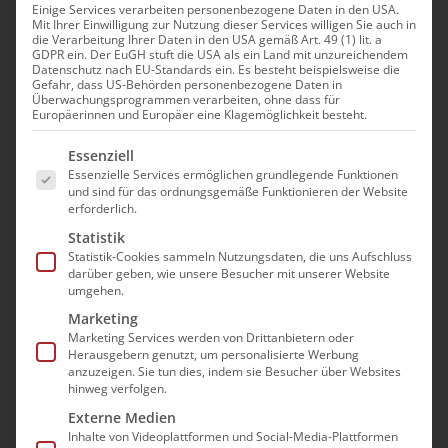
Einige Services verarbeiten personenbezogene Daten in den USA.
Mit Ihrer Einwilligung zur Nutzung dieser Services willigen Sie auch in
die Verarbeitung Ihrer Daten in den USA gemäß Art. 49 (1) lit. a
GDPR ein. Der EuGH stuft die USA als ein Land mit unzureichendem
Datenschutz nach EU-Standards ein. Es besteht beispielsweise die
Passwort
Gefahr, dass US-Behörden personenbezogene Daten in
Überwachungsprogrammen verarbeiten, ohne dass für
Europäerinnen und Europäer eine Klagemöglichkeit besteht.
Es folgt eine Liste der Service-Gruppen, für die e
Essenziell
Essenzielle Services ermöglichen grundlegende Funktionen
Angemeldet bleiben
und sind für das ordnungsgemäße Funktionieren der Website
erforderlich.
Registrieren
Statistik
Statistik-Cookies sammeln Nutzungsdaten, die uns Aufschluss
darüber geben, wie unsere Besucher mit unserer Website
Passwort vergessen?
umgehen.
Marketing
Sie sind noch kein Mitglied?
Marketing Services werden von Drittanbietern oder
Herausgebern genutzt, um personalisierte Werbung
anzuzeigen. Sie tun dies, indem sie Besucher über Websites
Dann können Sie sich hier registrieren.
hinweg verfolgen.
Externe Medien
Inhalte von Videoplattformen und Social-Media-Plattformen