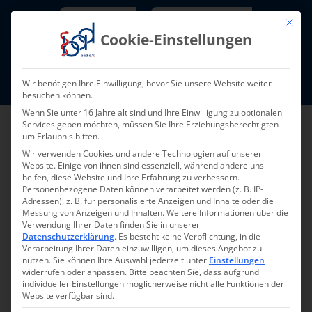
Skip
Newsletter
TarifNewsletter
Mit die
to
Cookie-Einstellungen
content
Mitglieder-Login
Wir benötigen Ihre Einwilligung, bevor Sie unsere Website weiter
Fort- und Weiterbildung I Termine
besuchen können.
Wenn Sie unter 16 Jahre alt sind und Ihre Einwilligung zu optionalen
Services geben möchten, müssen Sie Ihre Erziehungsberechtigten
um Erlaubnis bitten.
Wir verwenden Cookies und andere Technologien auf unserer
Website. Einige von ihnen sind essenziell, während andere uns
helfen, diese Website und Ihre Erfahrung zu verbessern.
Personenbezogene Daten können verarbeitet werden (z. B. IP-
Adressen), z. B. für personalisierte Anzeigen und Inhalte oder die
Messung von Anzeigen und Inhalten.
Weitere Informationen über die
Zugriff nur für bad-
Verwendung Ihrer Daten finden Sie in unserer
Datenschutzerklärung
.
Es besteht keine Verpflichtung, in die
Verarbeitung Ihrer Daten einzuwilligen, um dieses Angebot zu
Mitglieder
nutzen.
Sie können Ihre Auswahl jederzeit unter
Einstellungen
widerrufen oder anpassen.
Bitte beachten Sie, dass aufgrund
individueller Einstellungen möglicherweise nicht alle Funktionen der
Website verfügbar sind.
Benutzername oder E-Mail-Adresse