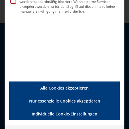
werden standardmäßig blockiert. Wenn externe Services
akzeptiert werden, ist für den Zugriff auf diese Inhalte keine
manuelle Einwilligung mehr erforderlich.
Alle Cookies akzeptieren
Bundesverband Ambulante
Dienste und Stationäre
Nur essenzielle Cookies akzeptieren
Einrichtungen (bad) e.V.
Individuelle Cookie-Einstellungen
Zweigertstraße 50, 45130 Essen