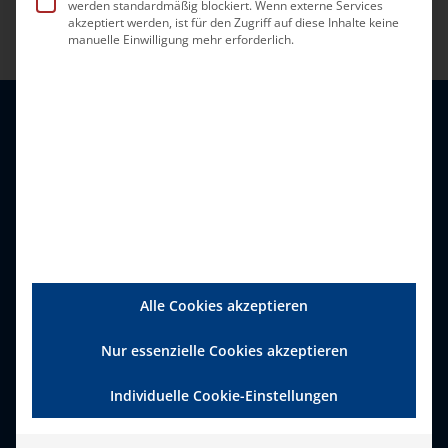
werden standardmäßig blockiert. Wenn externe Services
akzeptiert werden, ist für den Zugriff auf diese Inhalte keine
manuelle Einwilligung mehr erforderlich.
Alle Cookies akzeptieren
Bundesverband Ambulante
Dienste und Stationäre
Nur essenzielle Cookies akzeptieren
Einrichtungen (bad) e.V.
Individuelle Cookie-Einstellungen
Zweigertstraße 50, 45130 Essen