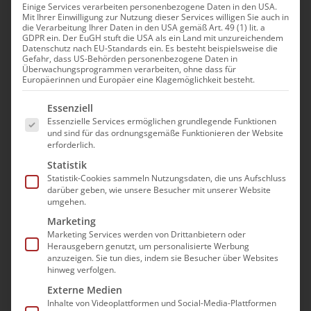
Einige Services verarbeiten personenbezogene Daten in den USA.
Mit Ihrer Einwilligung zur Nutzung dieser Services willigen Sie auch in
die Verarbeitung Ihrer Daten in den USA gemäß Art. 49 (1) lit. a
GDPR ein. Der EuGH stuft die USA als ein Land mit unzureichendem
Datenschutz nach EU-Standards ein. Es besteht beispielsweise die
Passwort
Gefahr, dass US-Behörden personenbezogene Daten in
Überwachungsprogrammen verarbeiten, ohne dass für
Europäerinnen und Europäer eine Klagemöglichkeit besteht.
Es folgt eine Liste der Service-Gruppen, für die e
Essenziell
Essenzielle Services ermöglichen grundlegende Funktionen
Angemeldet bleiben
und sind für das ordnungsgemäße Funktionieren der Website
erforderlich.
Registrieren
Statistik
Statistik-Cookies sammeln Nutzungsdaten, die uns Aufschluss
darüber geben, wie unsere Besucher mit unserer Website
Passwort vergessen?
umgehen.
Marketing
Sie sind noch kein Mitglied?
Marketing Services werden von Drittanbietern oder
Herausgebern genutzt, um personalisierte Werbung
anzuzeigen. Sie tun dies, indem sie Besucher über Websites
Dann können Sie sich hier registrieren.
hinweg verfolgen.
Externe Medien
Inhalte von Videoplattformen und Social-Media-Plattformen