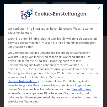
Skip
Newsletter
TarifNewsletter
Mit die
to
Cookie-Einstellungen
content
Mitglieder-Login
Wir benötigen Ihre Einwilligung, bevor Sie unsere Website weiter
Fort- und Weiterbildung I Termine
besuchen können.
Wenn Sie unter 16 Jahre alt sind und Ihre Einwilligung zu optionalen
Services geben möchten, müssen Sie Ihre Erziehungsberechtigten
um Erlaubnis bitten.
Wir verwenden Cookies und andere Technologien auf unserer
Website. Einige von ihnen sind essenziell, während andere uns
helfen, diese Website und Ihre Erfahrung zu verbessern.
Personenbezogene Daten können verarbeitet werden (z. B. IP-
Adressen), z. B. für personalisierte Anzeigen und Inhalte oder die
Messung von Anzeigen und Inhalten.
Weitere Informationen über die
Zugriff nur für bad-
Verwendung Ihrer Daten finden Sie in unserer
Datenschutzerklärung
.
Es besteht keine Verpflichtung, in die
Verarbeitung Ihrer Daten einzuwilligen, um dieses Angebot zu
Mitglieder
nutzen.
Sie können Ihre Auswahl jederzeit unter
Einstellungen
widerrufen oder anpassen.
Bitte beachten Sie, dass aufgrund
individueller Einstellungen möglicherweise nicht alle Funktionen der
Website verfügbar sind.
Benutzername oder E-Mail-Adresse