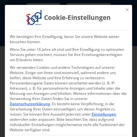
Skip
Newsletter
TarifNewsletter
Mit die
to
Cookie-Einstellungen
content
Mitglieder-Login
Wir benötigen Ihre Einwilligung, bevor Sie unsere Website weiter
Fort- und Weiterbildung I Termine
besuchen können.
Wenn Sie unter 16 Jahre alt sind und Ihre Einwilligung zu optionalen
Services geben möchten, müssen Sie Ihre Erziehungsberechtigten
um Erlaubnis bitten.
Wir verwenden Cookies und andere Technologien auf unserer
Website. Einige von ihnen sind essenziell, während andere uns
helfen, diese Website und Ihre Erfahrung zu verbessern.
Personenbezogene Daten können verarbeitet werden (z. B. IP-
Adressen), z. B. für personalisierte Anzeigen und Inhalte oder die
Messung von Anzeigen und Inhalten.
Weitere Informationen über die
Zugriff nur für bad-
Verwendung Ihrer Daten finden Sie in unserer
Datenschutzerklärung
.
Es besteht keine Verpflichtung, in die
Verarbeitung Ihrer Daten einzuwilligen, um dieses Angebot zu
Mitglieder
nutzen.
Sie können Ihre Auswahl jederzeit unter
Einstellungen
widerrufen oder anpassen.
Bitte beachten Sie, dass aufgrund
individueller Einstellungen möglicherweise nicht alle Funktionen der
Website verfügbar sind.
Benutzername oder E-Mail-Adresse