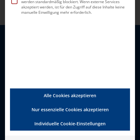
werden standardmäßig blockiert. Wenn externe Services
akzeptiert werden, ist für den Zugriff auf diese Inhalte keine
manuelle Einwilligung mehr erforderlich.
Alle Cookies akzeptieren
Bundesverband Ambulante
Dienste und Stationäre
Nur essenzielle Cookies akzeptieren
Einrichtungen (bad) e.V.
Individuelle Cookie-Einstellungen
Zweigertstraße 50, 45130 Essen