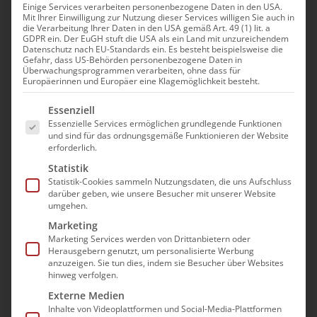
Einige Services verarbeiten personenbezogene Daten in den USA.
Mit Ihrer Einwilligung zur Nutzung dieser Services willigen Sie auch in
die Verarbeitung Ihrer Daten in den USA gemäß Art. 49 (1) lit. a
GDPR ein. Der EuGH stuft die USA als ein Land mit unzureichendem
Datenschutz nach EU-Standards ein. Es besteht beispielsweise die
Passwort
Gefahr, dass US-Behörden personenbezogene Daten in
Überwachungsprogrammen verarbeiten, ohne dass für
Europäerinnen und Europäer eine Klagemöglichkeit besteht.
Es folgt eine Liste der Service-Gruppen, für die e
Essenziell
Essenzielle Services ermöglichen grundlegende Funktionen
Angemeldet bleiben
und sind für das ordnungsgemäße Funktionieren der Website
erforderlich.
Registrieren
Statistik
Statistik-Cookies sammeln Nutzungsdaten, die uns Aufschluss
darüber geben, wie unsere Besucher mit unserer Website
Passwort vergessen?
umgehen.
Marketing
Sie sind noch kein Mitglied?
Marketing Services werden von Drittanbietern oder
Herausgebern genutzt, um personalisierte Werbung
anzuzeigen. Sie tun dies, indem sie Besucher über Websites
Dann können Sie sich hier registrieren.
hinweg verfolgen.
Externe Medien
Inhalte von Videoplattformen und Social-Media-Plattformen