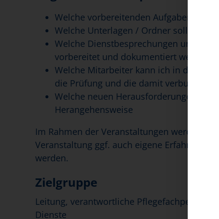
Welche vorbereitenden Aufgaben gilt es 
Welche Unterlagen / Ordner sollte ich v
Welche Dienstbesprechungen und Inhal
vorbereitet und dokumentiert werden
Welche Mitarbeiter kann ich in die Prüf
die Prüfung und die damit verbundene
Welche neuen Herausforderungen ergebe
Herangehensweise
Im Rahmen der Veranstaltungen werden Prax
Veranstaltung ggf. auch eigene Erfahrungen 
werden.
Zielgruppe
Leitung, verantwortliche Pflegefachperson (
Dienste