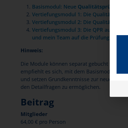
Basismodul: Neue
Qualitätsprüfung (
Vertiefungsmodul 1: Die Qualitätsberei
Vertiefungsmodul 2: Die Qualitätsberei
Vertiefungsmodul 3: Die QPR auf Leitu
und mein Team auf die Prüfung vor?
Hinweis:
Die Module können separat gebucht werden.
empfiehlt es sich, mit dem Basismodul zu s
und setzen Grundkenntnisse zur neuen Prüfu
den Detailfragen zu ermöglichen.
Beitrag
Mitglieder
64,00 € pro Person