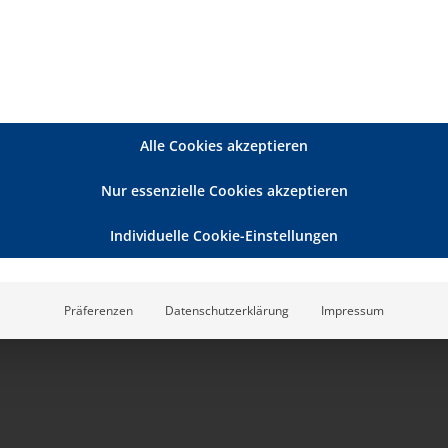
ambulant)
ab 01.07.2026
che 1 und 2
che 3 bis 5
ngsebene: Wie bereite ich meinen Pflegedienst
Alle Cookies akzeptieren
Nur essenzielle Cookies akzeptieren
 Für Anwender mit geringeren Vorkenntnissen
Individuelle Cookie-Einstellungen
tarten. Die weiteren Module bauen darauf auf
ng voraus, um eine effektive Beschäftigung mit
Präferenzen
Datenschutzerklärung
Impressum