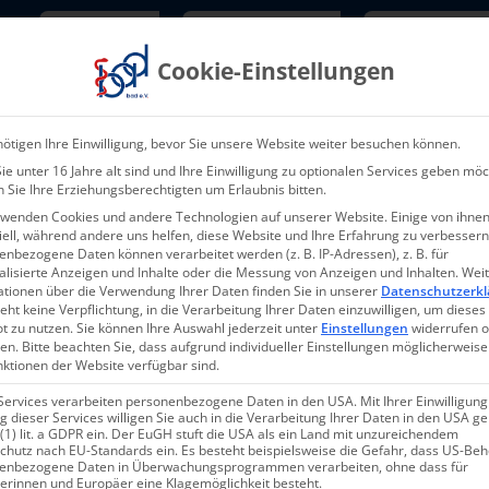
Newsletter
TarifNewsletter
Mitgliede
Cookie-Einstellungen
Über uns
Aktuelles & Presse
L
ötigen Ihre Einwilligung, bevor Sie unsere Website weiter besuchen können.
e unter 16 Jahre alt sind und Ihre Einwilligung zu optionalen Services geben möc
 Sie Ihre Erziehungsberechtigten um Erlaubnis bitten.
rwenden Cookies und andere Technologien auf unserer Website. Einige von ihnen
ell, während andere uns helfen, diese Website und Ihre Erfahrung zu verbessern
nbezogene Daten können verarbeitet werden (z. B. IP-Adressen), z. B. für
alisierte Anzeigen und Inhalte oder die Messung von Anzeigen und Inhalten.
Wei
ationen über die Verwendung Ihrer Daten finden Sie in unserer
Datenschutzerkl
eht keine Verpflichtung, in die Verarbeitung Ihrer Daten einzuwilligen, um dieses
t zu nutzen.
Sie können Ihre Auswahl jederzeit unter
Einstellungen
widerrufen 
en.
Bitte beachten Sie, dass aufgrund individueller Einstellungen möglicherweise
nktionen der Website verfügbar sind.
Services verarbeiten personenbezogene Daten in den USA. Mit Ihrer Einwilligung
 dieser Services willigen Sie auch in die Verarbeitung Ihrer Daten in den USA 
 (1) lit. a GDPR ein. Der EuGH stuft die USA als ein Land mit unzureichendem
chutz nach EU-Standards ein. Es besteht beispielsweise die Gefahr, dass US-Be
enbezogene Daten in Überwachungsprogrammen verarbeiten, ohne dass für
erinnen und Europäer eine Klagemöglichkeit besteht.