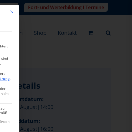
r-Login
Fort- und Weiterbildung I Termine
Mit diesem Button wird der Dialog geschlossen. Seine Funktionalität ist ide
eistungen
Shop
Kontakt
hten,
 sind
.
tere
ärung
.
Details
oder
 nicht
Startdatum:
10. August|14:00
 zur
gemäß
Enddatum:
hörden
10. August|16:00