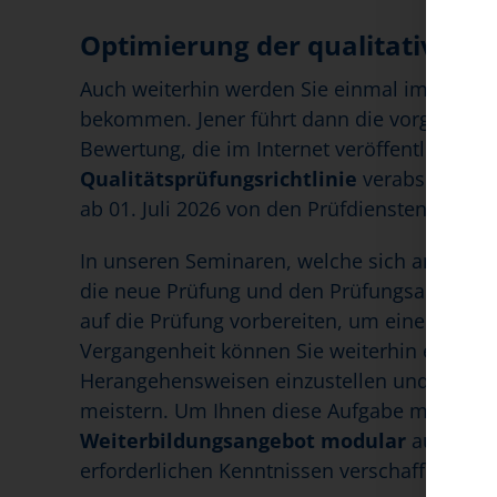
Optimierung der qualitativen 
Auch weiterhin werden Sie einmal im Jahr „
bekommen. Jener führt dann die vorgeschri
Bewertung, die im Internet veröffentlicht w
Qualitätsprüfungsrichtlinie
verabschiedet
ab 01. Juli 2026 von den Prüfdiensten angew
In unseren Seminaren, welche sich an
ambu
die neue Prüfung und den Prüfungsablauf pra
auf die Prüfung vorbereiten, um eine bestmö
Vergangenheit können Sie weiterhin einbringe
Herangehensweisen einzustellen und die d
meistern. Um Ihnen diese Aufgabe möglichst 
Weiterbildungsangebot
modular
aufgebaut,
erforderlichen Kenntnissen verschaffen kön