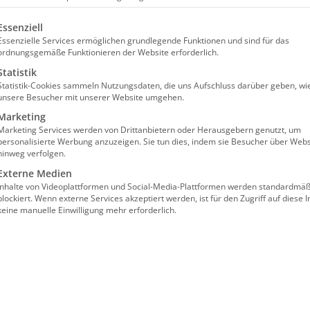
olgt eine Liste der Service-Gruppen, für die eine Einw
Essenziell
Essenzielle Services ermöglichen grundlegende Funktionen und sind für das
ordnungsgemäße Funktionieren der Website erforderlich.
Statistik
Statistik-Cookies sammeln Nutzungsdaten, die uns Aufschluss darüber geben, wi
unsere Besucher mit unserer Website umgehen.
lant ab 01.07.2026
Marketing
Marketing Services werden von Drittanbietern oder Herausgebern genutzt, um
gsebene
personalisierte Werbung anzuzeigen. Sie tun dies, indem sie Besucher über Webs
hinweg verfolgen.
Externe Medien
Inhalte von Videoplattformen und Social-Media-Plattformen werden standardmäß
blockiert. Wenn externe Services akzeptiert werden, ist für den Zugriff auf diese I
keine manuelle Einwilligung mehr erforderlich.
tigt sich speziell mit den
nd gibt u.a. Auskünfte zu