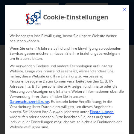
Skip
Newsletter
TarifNewsletter
Mit die
to
Cookie-Einstellungen
content
Mitglieder-Login
Wir benötigen Ihre Einwilligung, bevor Sie unsere Website weiter
Fort- und Weiterbildung I Termine
besuchen können.
Wenn Sie unter 16 Jahre alt sind und Ihre Einwilligung zu optionalen
Services geben möchten, müssen Sie Ihre Erziehungsberechtigten
um Erlaubnis bitten.
Wir verwenden Cookies und andere Technologien auf unserer
Website. Einige von ihnen sind essenziell, während andere uns
helfen, diese Website und Ihre Erfahrung zu verbessern.
Personenbezogene Daten können verarbeitet werden (z. B. IP-
Adressen), z. B. für personalisierte Anzeigen und Inhalte oder die
Messung von Anzeigen und Inhalten.
Weitere Informationen über die
Veranstaltungen
Verwendung Ihrer Daten finden Sie in unserer
Anstehend
Ver
Suche
Veransta
Datenschutzerklärung
.
Es besteht keine Verpflichtung, in die
Liste
Verarbeitung Ihrer Daten einzuwilligen, um dieses Angebot zu
Datum
Ans
nutzen.
Sie können Ihre Auswahl jederzeit unter
Einstellungen
Such-
wählen.
widerrufen oder anpassen.
Bitte beachten Sie, dass aufgrund
September 2026
Na
individueller Einstellungen möglicherweise nicht alle Funktionen der
und
Website verfügbar sind.
Mi.