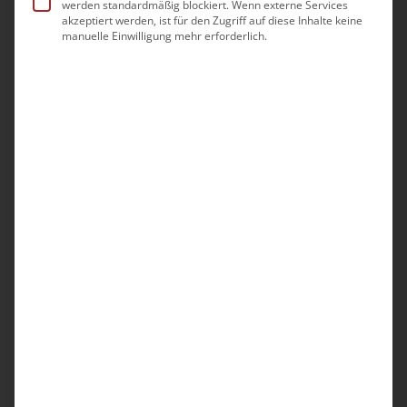
werden standardmäßig blockiert. Wenn externe Services
Mo.
21
akzeptiert werden, ist für den Zugriff auf diese Inhalte keine
manuelle Einwilligung mehr erforderlich.
-
21. September|9:00
17:00
Betreuungskräfte
Pflichtfortbildung
Modul: Grundkenntnisse Pflege und
Pflegedokumentation | Betreuungskräfte
(Richtlinie § 53b SGB XI)
GoToMeeting