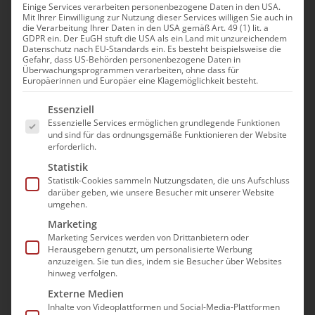
Ansichte
2
Einige Services verarbeiten personenbezogene Daten in den USA.
Mit Ihrer Einwilligung zur Nutzung dieser Services willigen Sie auch in
die Verarbeitung Ihrer Daten in den USA gemäß Art. 49 (1) lit. a
GDPR ein. Der EuGH stuft die USA als ein Land mit unzureichendem
Datenschutz nach EU-Standards ein. Es besteht beispielsweise die
Gefahr, dass US-Behörden personenbezogene Daten in
Überwachungsprogrammen verarbeiten, ohne dass für
Europäerinnen und Europäer eine Klagemöglichkeit besteht.
Es folgt eine Liste der Service-Gruppen, für die e
Essenziell
Essenzielle Services ermöglichen grundlegende Funktionen
-
2. September|9:00
17:00
und sind für das ordnungsgemäße Funktionieren der Website
erforderlich.
Betreuungskräfte
Statistik
Pflichtfortbildung
Statistik-Cookies sammeln Nutzungsdaten, die uns Aufschluss
darüber geben, wie unsere Besucher mit unserer Website
Modul: Grundkenntnisse Recht |
umgehen.
Betreuungskräfte (Richtlinie § 53b SGB XI)
Marketing
Marketing Services werden von Drittanbietern oder
Herausgebern genutzt, um personalisierte Werbung
GoToMeeting
anzuzeigen. Sie tun dies, indem sie Besucher über Websites
hinweg verfolgen.
164,00€
Externe Medien
Inhalte von Videoplattformen und Social-Media-Plattformen