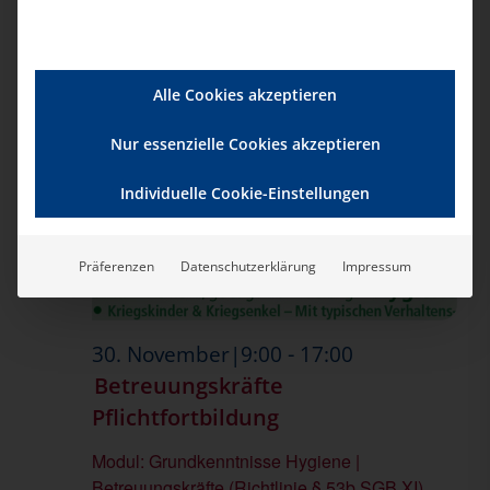
GoToMeeting
164,00€
Alle Cookies akzeptieren
Mo.
Nur essenzielle Cookies akzeptieren
30
Individuelle Cookie-Einstellungen
Präferenzen
Datenschutzerklärung
Impressum
-
30. November|9:00
17:00
Betreuungskräfte
Pflichtfortbildung
Modul: Grundkenntnisse Hygiene |
Betreuungskräfte (Richtlinie § 53b SGB XI)