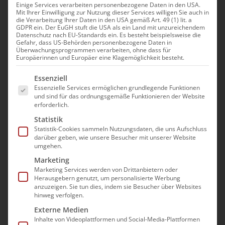
Einige Services verarbeiten personenbezogene Daten in den USA.
Mit Ihrer Einwilligung zur Nutzung dieser Services willigen Sie auch in
die Verarbeitung Ihrer Daten in den USA gemäß Art. 49 (1) lit. a
GDPR ein. Der EuGH stuft die USA als ein Land mit unzureichendem
Datenschutz nach EU-Standards ein. Es besteht beispielsweise die
Gefahr, dass US-Behörden personenbezogene Daten in
Der bad e.V. kritisiert die
Überwachungsprogrammen verarbeiten, ohne dass für
Europäerinnen und Europäer eine Klagemöglichkeit besteht.
Pläne von
Es folgt eine Liste der Service-Gruppen, für die e
Essenziell
Gesundheitsminister Jens
Essenzielle Services ermöglichen grundlegende Funktionen
und sind für das ordnungsgemäße Funktionieren der Website
Spahn in Bezug auf die
erforderlich.
intensivpflegerische
Statistik
Statistik-Cookies sammeln Nutzungsdaten, die uns Aufschluss
Versorgung in der
darüber geben, wie unsere Besucher mit unserer Website
umgehen.
gesetzlichen
Marketing
Krankenversicherung
Marketing Services werden von Drittanbietern oder
Herausgebern genutzt, um personalisierte Werbung
anzuzeigen. Sie tun dies, indem sie Besucher über Websites
Bundesgesundheitsminister
hinweg verfolgen.
Externe Medien
Spahn spart an
Inhalte von Videoplattformen und Social-Media-Plattformen