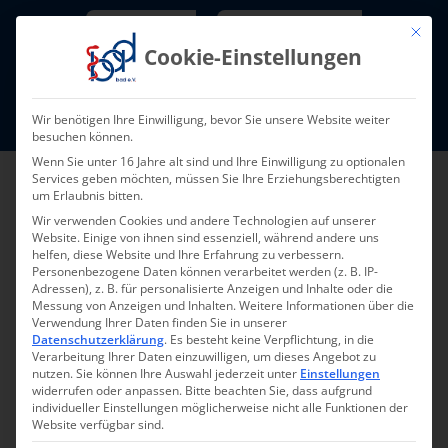
Skip
Newsletter
TarifNewsletter
Mit die
to
Cookie-Einstellungen
content
Mitglieder-Login
Wir benötigen Ihre Einwilligung, bevor Sie unsere Website weiter
Fort- und Weiterbildung I Termine
besuchen können.
Wenn Sie unter 16 Jahre alt sind und Ihre Einwilligung zu optionalen
Services geben möchten, müssen Sie Ihre Erziehungsberechtigten
um Erlaubnis bitten.
Wir verwenden Cookies und andere Technologien auf unserer
Website. Einige von ihnen sind essenziell, während andere uns
helfen, diese Website und Ihre Erfahrung zu verbessern.
Personenbezogene Daten können verarbeitet werden (z. B. IP-
Adressen), z. B. für personalisierte Anzeigen und Inhalte oder die
Messung von Anzeigen und Inhalten.
Weitere Informationen über die
Verwendung Ihrer Daten finden Sie in unserer
Datenschutzerklärung
.
Es besteht keine Verpflichtung, in die
Pressemeldung 06-
Verarbeitung Ihrer Daten einzuwilligen, um dieses Angebot zu
nutzen.
Sie können Ihre Auswahl jederzeit unter
Einstellungen
2019
widerrufen oder anpassen.
Bitte beachten Sie, dass aufgrund
individueller Einstellungen möglicherweise nicht alle Funktionen der
Website verfügbar sind.