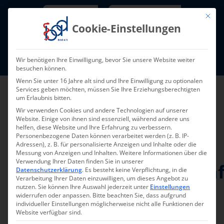
Skip
Newsletter
TarifNewsletter
Mit die
to
Cookie-Einstellungen
content
Mitglieder-Login
Wir benötigen Ihre Einwilligung, bevor Sie unsere Website weiter
Fort- und Weiterbildung I Termine
besuchen können.
Wenn Sie unter 16 Jahre alt sind und Ihre Einwilligung zu optionalen
Services geben möchten, müssen Sie Ihre Erziehungsberechtigten
um Erlaubnis bitten.
Wir verwenden Cookies und andere Technologien auf unserer
Website. Einige von ihnen sind essenziell, während andere uns
helfen, diese Website und Ihre Erfahrung zu verbessern.
Personenbezogene Daten können verarbeitet werden (z. B. IP-
Adressen), z. B. für personalisierte Anzeigen und Inhalte oder die
Messung von Anzeigen und Inhalten.
Weitere Informationen über die
Verwendung Ihrer Daten finden Sie in unserer
Interessengemeinscha
Datenschutzerklärung
.
Es besteht keine Verpflichtung, in die
Verarbeitung Ihrer Daten einzuwilligen, um dieses Angebot zu
(IGs) im bad e.V.
nutzen.
Sie können Ihre Auswahl jederzeit unter
Einstellungen
widerrufen oder anpassen.
Bitte beachten Sie, dass aufgrund
individueller Einstellungen möglicherweise nicht alle Funktionen der
Website verfügbar sind.