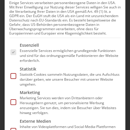
Einige Services verarbeiten personenbezogene Daten in den USA.
Interessengemeinschaft
Mit Ihrer Einwilligung zur Nutzung dieser Services willigen Sie auch in
die Verarbeitung Ihrer Daten in den USA gemäß Art. 49 (1) lit. a
Tagespflege
GDPR ein. Der EuGH stuft die USA als ein Land mit unzureichendem
Datenschutz nach EU-Standards ein. Es besteht beispielsweise die
Gefahr, dass US-Behörden personenbezogene Daten in
Überwachungsprogrammen verarbeiten, ohne dass für
Europäerinnen und Europäer eine Klagemöglichkeit besteht.
Die steigende Anzahl an Neugründungen von
Es folgt eine Liste der Service-Gruppen, für die e
Essenziell
Tagespflegen im gesamten Bundesgebiet
Essenzielle Services ermöglichen grundlegende Funktionen
lässt erkennen, dass das Interesse und die
und sind für das ordnungsgemäße Funktionieren der Website
erforderlich.
Nachfrage nach teilstationären
Versorgungsformen ungebrochen sind. Dies
Statistik
Statistik-Cookies sammeln Nutzungsdaten, die uns Aufschluss
trägt nicht zuletzt dem Umstand Rechnung,
darüber geben, wie unsere Besucher mit unserer Website
dass immer mehr pflegebedürftige Menschen
umgehen.
eine ambulante Versorgung in der eigenen
Marketing
Marketing Services werden von Drittanbietern oder
Häuslichkeit wünschen und der Besuch einer
Herausgebern genutzt, um personalisierte Werbung
Tagespflegeeinrichtung nicht nur eine
anzuzeigen. Sie tun dies, indem sie Besucher über Websites
hinweg verfolgen.
Tagesstruktur ermöglicht, sondern zudem
Externe Medien
eine sinnvolle Ergänzung der ambulanten
Inhalte von Videoplattformen und Social-Media-Plattformen