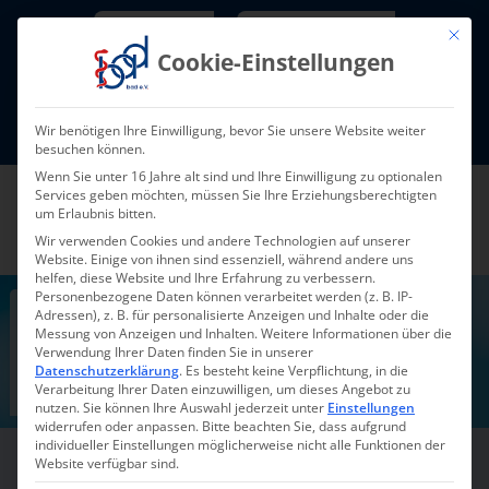
Skip
Newsletter
TarifNewsletter
Mit die
to
Cookie-Einstellungen
content
Mitglieder-Login
Wir benötigen Ihre Einwilligung, bevor Sie unsere Website weiter
Fort- und Weiterbildung I Termine
besuchen können.
Wenn Sie unter 16 Jahre alt sind und Ihre Einwilligung zu optionalen
Services geben möchten, müssen Sie Ihre Erziehungsberechtigten
um Erlaubnis bitten.
Wir verwenden Cookies und andere Technologien auf unserer
Website. Einige von ihnen sind essenziell, während andere uns
helfen, diese Website und Ihre Erfahrung zu verbessern.
Personenbezogene Daten können verarbeitet werden (z. B. IP-
Start: 17. November 2026
Adressen), z. B. für personalisierte Anzeigen und Inhalte oder die
Medikamentenbeauftragter – Anlehnung an §112 SGB XI
Messung von Anzeigen und Inhalten.
Weitere Informationen über die
Ein professionelles Medikamentenmanagement ist
ein wesentlicher Bestandteil der Pflegequalität und
Patientensicherheit. In Pflegeeinrichtungen überneh-
Verwendung Ihrer Daten finden Sie in unserer
men Medikamentenbeauftragte eine wichtige Rolle,
um Abläufe rund um die Bestellung, Lagerung, Vor-
bereitung, Verabreichung und Dokumentation von
Arzneimitteln sicher und nachvollziehbar zu gestalten.
Datenschutzerklärung
.
Es besteht keine Verpflichtung, in die
Diese Online-Fortbildung vermittelt in 12 Unterrichts-
einheiten (9 Zeitstunden) die grundlegenden Kennt-
nisse und praxisnahen Handlungskompetenzen.
Verarbeitung Ihrer Daten einzuwilligen, um dieses Angebot zu
mehr lesen
nutzen.
Sie können Ihre Auswahl jederzeit unter
Einstellungen
widerrufen oder anpassen.
Bitte beachten Sie, dass aufgrund
individueller Einstellungen möglicherweise nicht alle Funktionen der
Website verfügbar sind.