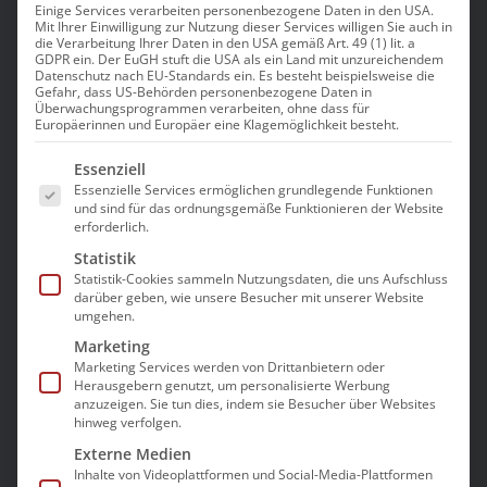
Fort- und
Einige Services verarbeiten personenbezogene Daten in den USA.
Mit Ihrer Einwilligung zur Nutzung dieser Services willigen Sie auch in
die Verarbeitung Ihrer Daten in den USA gemäß Art. 49 (1) lit. a
Weiterbildungen
GDPR ein. Der EuGH stuft die USA als ein Land mit unzureichendem
Datenschutz nach EU-Standards ein. Es besteht beispielsweise die
in der Pflege
Gefahr, dass US-Behörden personenbezogene Daten in
Überwachungsprogrammen verarbeiten, ohne dass für
Europäerinnen und Europäer eine Klagemöglichkeit besteht.
Es folgt eine Liste der Service-Gruppen, für die e
Essenziell
Essenzielle Services ermöglichen grundlegende Funktionen
und sind für das ordnungsgemäße Funktionieren der Website
erforderlich.
Statistik
Statistik-Cookies sammeln Nutzungsdaten, die uns Aufschluss
darüber geben, wie unsere Besucher mit unserer Website
umgehen.
Marketing
Für Inhaberinnen und Inhaber,
Marketing Services werden von Drittanbietern oder
Führungskräfte sowie Mitarbeiterinnen und
Herausgebern genutzt, um personalisierte Werbung
anzuzeigen. Sie tun dies, indem sie Besucher über Websites
Mitarbeiter von Pflegeeinrichtungen ist es
hinweg verfolgen.
wichtig, stets auf dem neuesten Stand zu
Externe Medien
sein. Daher bietet der bad e.V. Fort- und
Inhalte von Videoplattformen und Social-Media-Plattformen