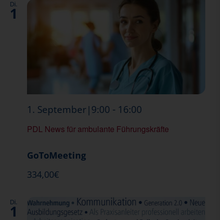
Di.
1
PDL
-
1. September|9:00
16:00
News
PDL News für ambulante Führungskräfte
GoToMeeting
334,00€
Di.
1