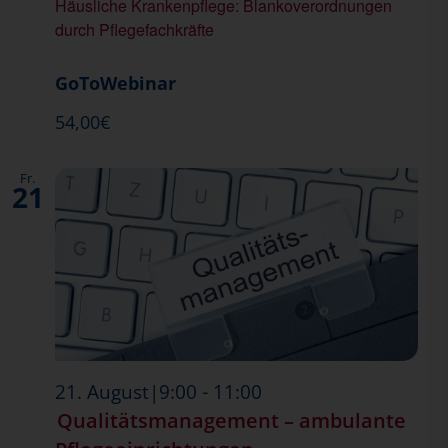
Häusliche Krankenpflege: Blankoverordnungen
durch Pflegefachkräfte
GoToWebinar
54,00€
Fr.
21
-
21. August|9:00
11:00
Qualitätsmanagement – ambulante