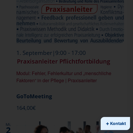
-
1. September|9:00
17:00
Praxisanleiter Pflichtfortbildung
Modul: Fehler, Fehlerkultur und „menschliche
Faktoren“ in der Pflege | Praxisanleiter
GoToMeeting
164,00€
Mi.
2