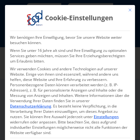
Skip
Newsletter
TarifNewsletter
Mit die
to
Cookie-Einstellungen
content
Mitglieder-Login
Wir benötigen Ihre Einwilligung, bevor Sie unsere Website weiter
Fort- und Weiterbildung I Termine
besuchen können.
Wenn Sie unter 16 Jahre alt sind und Ihre Einwilligung zu optionalen
Services geben möchten, müssen Sie Ihre Erziehungsberechtigten
um Erlaubnis bitten.
Wir verwenden Cookies und andere Technologien auf unserer
Website. Einige von ihnen sind essenziell, während andere uns
helfen, diese Website und Ihre Erfahrung zu verbessern.
Personenbezogene Daten können verarbeitet werden (z. B. IP-
Adressen), z. B. für personalisierte Anzeigen und Inhalte oder die
Messung von Anzeigen und Inhalten.
Weitere Informationen über die
BaWiG
Verwendung Ihrer Daten finden Sie in unserer
Datenschutzerklärung
.
Es besteht keine Verpflichtung, in die
Verarbeitung Ihrer Daten einzuwilligen, um dieses Angebot zu
nutzen.
Sie können Ihre Auswahl jederzeit unter
Einstellungen
Zusatzqualifikation
widerrufen oder anpassen.
Bitte beachten Sie, dass aufgrund
individueller Einstellungen möglicherweise nicht alle Funktionen der
„Außerklinische Intensivpflege
Website verfügbar sind.