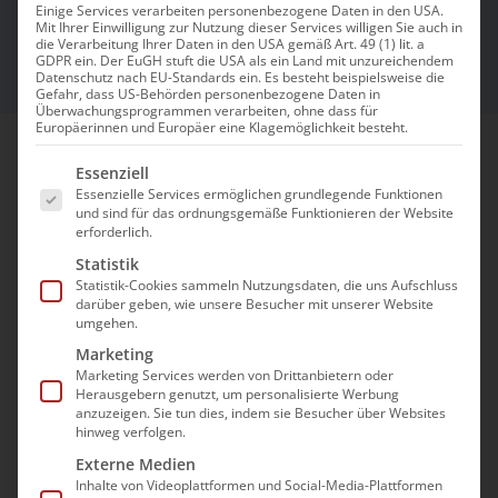
und Beatmung“
Einige Services verarbeiten personenbezogene Daten in den USA.
Mit Ihrer Einwilligung zur Nutzung dieser Services willigen Sie auch in
die Verarbeitung Ihrer Daten in den USA gemäß Art. 49 (1) lit. a
GDPR ein. Der EuGH stuft die USA als ein Land mit unzureichendem
Datenschutz nach EU-Standards ein. Es besteht beispielsweise die
Gefahr, dass US-Behörden personenbezogene Daten in
Überwachungsprogrammen verarbeiten, ohne dass für
Europäerinnen und Europäer eine Klagemöglichkeit besteht.
Es folgt eine Liste der Service-Gruppen, für die e
Essenziell
Der bad e.V.
bietet die Zusatzqualifikation für
Essenzielle Services ermöglichen grundlegende Funktionen
Beatmung in der außerklinischen
und sind für das ordnungsgemäße Funktionieren der Website
erforderlich.
Intensivpflege in exklusiver Kooperation mit
Statistik
der BaWiG als führendender Akademie für
Statistik-Cookies sammeln Nutzungsdaten, die uns Aufschluss
praxisbezogene Fort- und Weiterbildungen in
darüber geben, wie unsere Besucher mit unserer Website
umgehen.
der Außerklinischen Intensivpflege an.
Marketing
Marketing Services werden von Drittanbietern oder
Der bundesweit anerkannte „BaWiG-
Herausgebern genutzt, um personalisierte Werbung
Standard“ gemäß Bundesrahmenempfehlung
anzuzeigen. Sie tun dies, indem sie Besucher über Websites
hinweg verfolgen.
zu § 132l SGB V garantiert eine anerkannte
Externe Medien
Qualifikation mit akademischen Standards
Inhalte von Videoplattformen und Social-Media-Plattformen