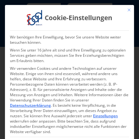
Skip
Newsletter
TarifNewsletter
Mit die
to
Cookie-Einstellungen
content
Mitglieder-Login
Wir benötigen Ihre Einwilligung, bevor Sie unsere Website weiter
Fort- und Weiterbildung I Termine
besuchen können.
Wenn Sie unter 16 Jahre alt sind und Ihre Einwilligung zu optionalen
Services geben möchten, müssen Sie Ihre Erziehungsberechtigten
um Erlaubnis bitten.
Wir verwenden Cookies und andere Technologien auf unserer
Website. Einige von ihnen sind essenziell, während andere uns
helfen, diese Website und Ihre Erfahrung zu verbessern.
Personenbezogene Daten können verarbeitet werden (z. B. IP-
Adressen), z. B. für personalisierte Anzeigen und Inhalte oder die
Messung von Anzeigen und Inhalten.
Weitere Informationen über die
Verwendung Ihrer Daten finden Sie in unserer
Widerrufsrecht für
Datenschutzerklärung
.
Es besteht keine Verpflichtung, in die
Verarbeitung Ihrer Daten einzuwilligen, um dieses Angebot zu
Verbraucher
nutzen.
Sie können Ihre Auswahl jederzeit unter
Einstellungen
widerrufen oder anpassen.
Bitte beachten Sie, dass aufgrund
individueller Einstellungen möglicherweise nicht alle Funktionen der
(Verbraucher ist jede natürliche Person, die
Website verfügbar sind.
ein Rechtsgeschäft zu Zwecken abschließt, die