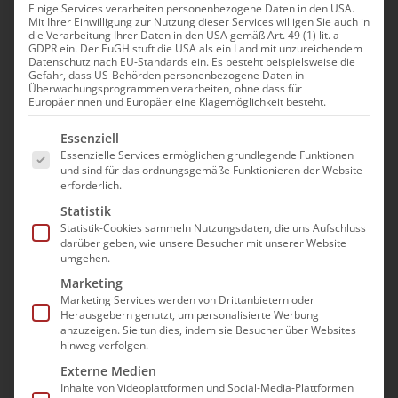
Einige Services verarbeiten personenbezogene Daten in den USA.
überwiegend weder ihrer gewerblichen noch
Mit Ihrer Einwilligung zur Nutzung dieser Services willigen Sie auch in
die Verarbeitung Ihrer Daten in den USA gemäß Art. 49 (1) lit. a
ihrer selbstständigen beruflichen Tätigkeit
GDPR ein. Der EuGH stuft die USA als ein Land mit unzureichendem
Datenschutz nach EU-Standards ein. Es besteht beispielsweise die
zugerechnet werden kann.)
Gefahr, dass US-Behörden personenbezogene Daten in
Überwachungsprogrammen verarbeiten, ohne dass für
Europäerinnen und Europäer eine Klagemöglichkeit besteht.
Widerrufsbelehrung
Es folgt eine Liste der Service-Gruppen, für die e
Essenziell
Essenzielle Services ermöglichen grundlegende Funktionen
Widerrufsrecht
und sind für das ordnungsgemäße Funktionieren der Website
erforderlich.
Sie haben das Recht, binnen vierzehn Tagen
Statistik
ohne Angabe von Gründen diesen Vertrag zu
Statistik-Cookies sammeln Nutzungsdaten, die uns Aufschluss
darüber geben, wie unsere Besucher mit unserer Website
widerrufen.
umgehen.
Marketing
Die Widerrufsfrist beträgt vierzehn Tage ab
Marketing Services werden von Drittanbietern oder
dem Tag,
Herausgebern genutzt, um personalisierte Werbung
anzuzeigen. Sie tun dies, indem sie Besucher über Websites
hinweg verfolgen.
an dem Sie oder ein von Ihnen
Externe Medien
benannter Dritter, der nicht der
Inhalte von Videoplattformen und Social-Media-Plattformen