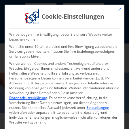
Skip
Newsletter
TarifNewsletter
Mit die
to
Cookie-Einstellungen
content
Mitglieder-Login
Wir benötigen Ihre Einwilligung, bevor Sie unsere Website weiter
Fort- und Weiterbildung I Termine
besuchen können.
Wenn Sie unter 16 Jahre alt sind und Ihre Einwilligung zu optionalen
Services geben möchten, müssen Sie Ihre Erziehungsberechtigten
um Erlaubnis bitten.
Wir verwenden Cookies und andere Technologien auf unserer
Website. Einige von ihnen sind essenziell, während andere uns
helfen, diese Website und Ihre Erfahrung zu verbessern.
Personenbezogene Daten können verarbeitet werden (z. B. IP-
Start: 16. November 2026
Adressen), z. B. für personalisierte Anzeigen und Inhalte oder die
Streitpunkte mit den Kostenträgern
Messung von Anzeigen und Inhalten.
Weitere Informationen über die
Wappnen Sie sich schon vor dem
Streit mit den Krankenkassen: Streit-
punkte sind sowohl in der häuslichen
Krankenpflege (SGB V) als auch in
Verwendung Ihrer Daten finden Sie in unserer
der pflegerischen Versorgung (SGB
XI) verortet. Im Rahmen dieser Ver-
anstaltung, die sich ausschließlich
Datenschutzerklärung
.
Es besteht keine Verpflichtung, in die
an ambulante Leistungserbringer
richtet, erläutern wir Ihnen die wich-
tigsten Anspruchsgrundlagen, ge-
Verarbeitung Ihrer Daten einzuwilligen, um dieses Angebot zu
ben Ihnen Tipps und praktische
Hinweise, wie streitige Sachver
halte gelöst werden können.
mehr lesen
nutzen.
Sie können Ihre Auswahl jederzeit unter
Einstellungen
widerrufen oder anpassen.
Bitte beachten Sie, dass aufgrund
individueller Einstellungen möglicherweise nicht alle Funktionen der
Website verfügbar sind.