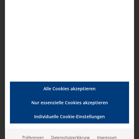
Arbeit gut vorbereitet zu haben.
Daneben hilft der bad e.V. ambulanten
Pflegeeinrichtungen auch dabei, Kunden und
deren Angehörige über alle relevanten sie
betreffende Themen zu informieren, indem er
eine Vielzahl spezieller Publikationen für
Verbraucher vorhält. Diese können
Leistungserbringer ihren Kunden im
Anschluss an eine individuelle Beratung
übergeben. Dies erleichtert es den
Alle Cookies akzeptieren
Pflegeeinrichtungen nicht nur, ihren
Beratungspflichten inhaltlich gewissenhaft
Nur essenzielle Cookies akzeptieren
nachzukommen, sondern reduziert den
Individuelle Cookie-Einstellungen
Aufwand für die Dokumentation der Erfüllung
ihrer Beratungspflichten auch auf ein
Minimum.
Präferenzen
Datenschutzerklärung
Impressum