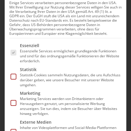
Einige Services verarbeiten personenbezogene Daten in den USA.
bad-Publikationen
Mit Ihrer Einwilligung zur Nutzung dieser Services willigen Sie auch in
die Verarbeitung Ihrer Daten in den USA gemäß Art. 49 (1) lit. a
GDPR ein. Der EuGH stuft die USA als ein Land mit unzureichendem
für die ambulante
Datenschutz nach EU-Standards ein. Es besteht beispielsweise die
Gefahr, dass US-Behörden personenbezogene Daten in
Überwachungsprogrammen verarbeiten, ohne dass für
Pflege
Europäerinnen und Europäer eine Klagemöglichkeit besteht.
Es folgt eine Liste der Service-Gruppen, für die e
Essenziell
Der bad e.V. unterstützt
Essenzielle Services ermöglichen grundlegende Funktionen
Pflegeeinrichtungsträger und ihre
und sind für das ordnungsgemäße Funktionieren der Website
erforderlich.
Leitungskräfte in der ambulanten Pflege,
Statistik
indem er sie in einer Vielzahl speziell an sie
Statistik-Cookies sammeln Nutzungsdaten, die uns Aufschluss
gerichtete Publikationen über alle wichtigen
darüber geben, wie unsere Besucher mit unserer Website
umgehen.
Themen rund um ihre Arbeit informiert. Diese
Marketing
Publikationen behandeln umfassend und
Marketing Services werden von Drittanbietern oder
praxisnah die jeweiligen Themenbereiche
Herausgebern genutzt, um personalisierte Werbung
anzuzeigen. Sie tun dies, indem sie Besucher über Websites
und helfen, Pflegeeinrichtungen erfolgreich
hinweg verfolgen.
zu gründen, zu führen und
Externe Medien
weiterzuentwickeln.
Inhalte von Videoplattformen und Social-Media-Plattformen