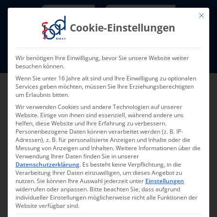
Skip
Newsletter
TarifNewsletter
Mit die
to
Cookie-Einstellungen
content
Mitglieder-Login
Wir benötigen Ihre Einwilligung, bevor Sie unsere Website weiter
Fort- und Weiterbildung I Termine
besuchen können.
Wenn Sie unter 16 Jahre alt sind und Ihre Einwilligung zu optionalen
Services geben möchten, müssen Sie Ihre Erziehungsberechtigten
um Erlaubnis bitten.
Wir verwenden Cookies und andere Technologien auf unserer
Website. Einige von ihnen sind essenziell, während andere uns
helfen, diese Website und Ihre Erfahrung zu verbessern.
Personenbezogene Daten können verarbeitet werden (z. B. IP-
Adressen), z. B. für personalisierte Anzeigen und Inhalte oder die
Messung von Anzeigen und Inhalten.
Weitere Informationen über die
Verwendung Ihrer Daten finden Sie in unserer
Datenschutzerklärung
.
Es besteht keine Verpflichtung, in die
Pressemeldung 003-
Verarbeitung Ihrer Daten einzuwilligen, um dieses Angebot zu
nutzen.
Sie können Ihre Auswahl jederzeit unter
Einstellungen
2023
widerrufen oder anpassen.
Bitte beachten Sie, dass aufgrund
individueller Einstellungen möglicherweise nicht alle Funktionen der
Website verfügbar sind.