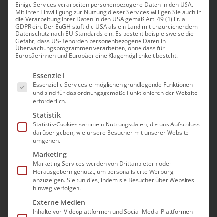
Einige Services verarbeiten personenbezogene Daten in den USA.
Mit Ihrer Einwilligung zur Nutzung dieser Services willigen Sie auch in
die Verarbeitung Ihrer Daten in den USA gemäß Art. 49 (1) lit. a
GDPR ein. Der EuGH stuft die USA als ein Land mit unzureichendem
Datenschutz nach EU-Standards ein. Es besteht beispielsweise die
Gefahr, dass US-Behörden personenbezogene Daten in
bad-Mitglieder starten
Überwachungsprogrammen verarbeiten, ohne dass für
Europäerinnen und Europäer eine Klagemöglichkeit besteht.
Protestaktion gegen
Es folgt eine Liste der Service-Gruppen, für die e
Essenziell
PUEG
Essenzielle Services ermöglichen grundlegende Funktionen
und sind für das ordnungsgemäße Funktionieren der Website
Essen, 06.04.2023
Die Ampel-Koalition hat
erforderlich.
gestern den fälschlich als „Pflegereform“
Statistik
Statistik-Cookies sammeln Nutzungsdaten, die uns Aufschluss
gepriesenen Entwurf des
darüber geben, wie unsere Besucher mit unserer Website
Pflegeentlastungs- und
umgehen.
Unterstützungsgesetz (PUEG) auf den Weg
Marketing
Marketing Services werden von Drittanbietern oder
in die parlamentarische Debatte gebracht.
Herausgebern genutzt, um personalisierte Werbung
Sie ignoriert die steigende Zahl der
anzuzeigen. Sie tun dies, indem sie Besucher über Websites
hinweg verfolgen.
Insolvenzen und die sich zunehmend
Externe Medien
verschlechternde pflegerische Versorgung.
Inhalte von Videoplattformen und Social-Media-Plattformen