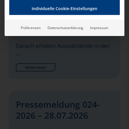
Die Ausbildung in der Pflege zählt zu
den attraktivsten Ausbildungsberufen in
Individuelle Cookie-Einstellungen
Deutschland. Das zeigt eine aktuelle
Auswertung des WSI-Tarifarchivs der
Präferenzen
Datenschutzerklärung
Impressum
Hans-Böckler-Stiftung.
Danach erhalten Auszubildende in den
…
Weiterlesen
Pressemeldung 024-
2026 – 28.07.2026