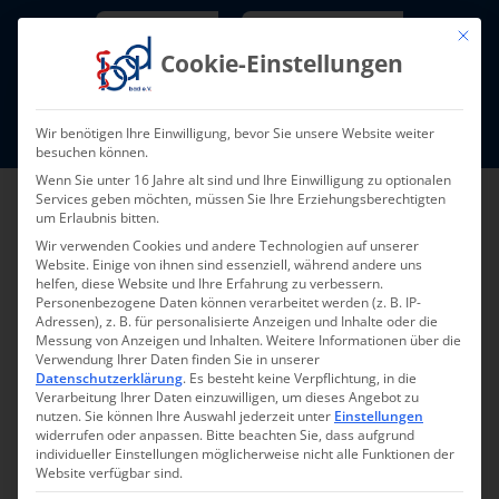
Skip
Newsletter
TarifNewsletter
Mit die
to
Cookie-Einstellungen
content
Mitglieder-Login
Wir benötigen Ihre Einwilligung, bevor Sie unsere Website weiter
Fort- und Weiterbildung I Termine
besuchen können.
Wenn Sie unter 16 Jahre alt sind und Ihre Einwilligung zu optionalen
Services geben möchten, müssen Sie Ihre Erziehungsberechtigten
um Erlaubnis bitten.
Wir verwenden Cookies und andere Technologien auf unserer
Website. Einige von ihnen sind essenziell, während andere uns
helfen, diese Website und Ihre Erfahrung zu verbessern.
Personenbezogene Daten können verarbeitet werden (z. B. IP-
Adressen), z. B. für personalisierte Anzeigen und Inhalte oder die
Messung von Anzeigen und Inhalten.
Weitere Informationen über die
Verwendung Ihrer Daten finden Sie in unserer
Datenschutzerklärung
.
Es besteht keine Verpflichtung, in die
Pressemeldung 006-
Verarbeitung Ihrer Daten einzuwilligen, um dieses Angebot zu
nutzen.
Sie können Ihre Auswahl jederzeit unter
Einstellungen
2022
widerrufen oder anpassen.
Bitte beachten Sie, dass aufgrund
individueller Einstellungen möglicherweise nicht alle Funktionen der
Website verfügbar sind.