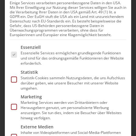
Einige Services verarbeiten personenbezogene Daten in den USA.
Mit Ihrer Einwilligung zur Nutzung dieser Services willigen Sie auch in
die Verarbeitung Ihrer Daten in den USA gemäß Art. 49 (1) lit. a
GDPR ein. Der EuGH stuft die USA als ein Land mit unzureichendem
Datenschutz nach EU-Standards ein. Es besteht beispielsweise die
Gefahr, dass US-Behörden personenbezogene Daten in
Pflegeeinrichtungen
Überwachungsprogrammen verarbeiten, ohne dass für
Europäerinnen und Europäer eine Klagemöglichkeit besteht.
unter enormem Druck –
Es folgt eine Liste der Service-Gruppen, für die e
Essenziell
bad e.V. fordert dringend
Essenzielle Services ermöglichen grundlegende Funktionen
und sind für das ordnungsgemäße Funktionieren der Website
breite Unterstützung
erforderlich.
durch die Politik!
Statistik
Statistik-Cookies sammeln Nutzungsdaten, die uns Aufschluss
darüber geben, wie unsere Besucher mit unserer Website
Essen, 08.07.2022
.
Bereits seit Jahren
umgehen.
befindet sich die
Pflegebranche
in einem
Marketing
stetigen Anpassungs- und
Marketing Services werden von Drittanbietern oder
Herausgebern genutzt, um personalisierte Werbung
Veränderungsprozess. Sei es die
anzuzeigen. Sie tun dies, indem sie Besucher über Websites
Umsetzung der „Tariftreuepflicht“ oder
hinweg verfolgen.
der einrichtungsbezogenen Impfpflicht,
Externe Medien
Inhalte von Videoplattformen und Social-Media-Plattformen
der sich zuspitzende Personalmangel oder