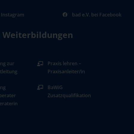
i Instagram
bad e.V. bei Facebook
d Weiterbildungen
ng zur
Praxis lehren –
tleitung
Praxisanleiter/in
ung
BaWiG
berater
Zusatzqualifikation
eraterin