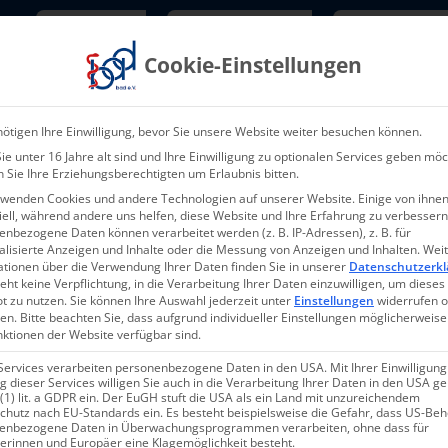
Newsletter
TarifNewsletter
Mitgliede
Cookie-Einstellungen
Über uns
Aktuelles & Presse
L
ötigen Ihre Einwilligung, bevor Sie unsere Website weiter besuchen können.
e unter 16 Jahre alt sind und Ihre Einwilligung zu optionalen Services geben möc
 Sie Ihre Erziehungsberechtigten um Erlaubnis bitten.
rwenden Cookies und andere Technologien auf unserer Website. Einige von ihnen
ell, während andere uns helfen, diese Website und Ihre Erfahrung zu verbessern
nbezogene Daten können verarbeitet werden (z. B. IP-Adressen), z. B. für
alisierte Anzeigen und Inhalte oder die Messung von Anzeigen und Inhalten.
Wei
009-2023
ationen über die Verwendung Ihrer Daten finden Sie in unserer
Datenschutzerkl
eht keine Verpflichtung, in die Verarbeitung Ihrer Daten einzuwilligen, um dieses
t zu nutzen.
Sie können Ihre Auswahl jederzeit unter
Einstellungen
widerrufen 
en.
Bitte beachten Sie, dass aufgrund individueller Einstellungen möglicherweise
nktionen der Website verfügbar sind.
Services verarbeiten personenbezogene Daten in den USA. Mit Ihrer Einwilligung
 dieser Services willigen Sie auch in die Verarbeitung Ihrer Daten in den USA 
 (1) lit. a GDPR ein. Der EuGH stuft die USA als ein Land mit unzureichendem
chutz nach EU-Standards ein. Es besteht beispielsweise die Gefahr, dass US-Be
enbezogene Daten in Überwachungsprogrammen verarbeiten, ohne dass für
andenburg – Pflegebedürftig
erinnen und Europäer eine Klagemöglichkeit besteht.