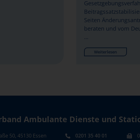
Gesetzgebungsverfa
Beitragssatzstabilisi
Seiten Änderungsantr
beraten und vom Deu
…
Weiterlesen
band Ambulante Dienste und Station
aße 50, 45130 Essen
0201 35 40 01
0