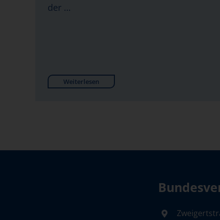
der …
Weiterlesen
Bundesver
Zweigertstr