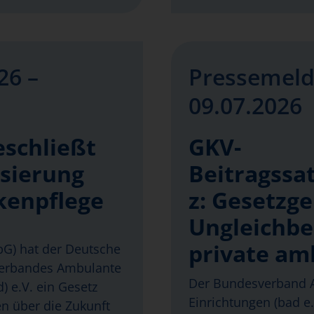
26 –
Pressemeld
09.07.2026
eschließt
GKV-
isierung
Beitragssat
kenpflege
z: Gesetzg
Ungleichbe
private am
abG) hat der Deutsche
verbandes Ambulante
Der Bundesverband A
) e.V. ein Gesetz
Einrichtungen (bad e.V
en über die Zukunft