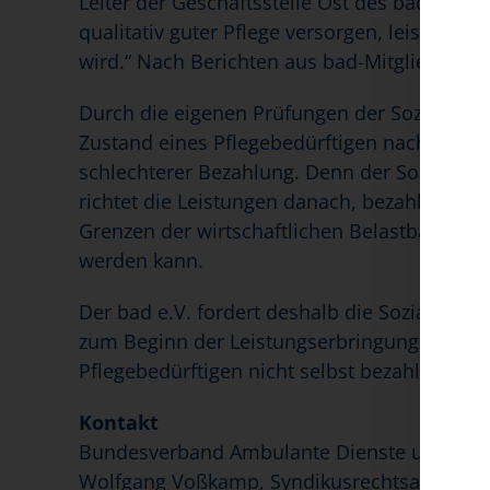
Leiter der Geschäftsstelle Ost des bad e.V. 
qualitativ guter Pflege versorgen, leisten A
wird.“ Nach Berichten aus bad-Mitgliederkr
Durch die eigenen Prüfungen der Sozialhilf
Zustand eines Pflegebedürftigen nach 9 Monat
schlechterer Bezahlung. Denn der Sozialhil
richtet die Leistungen danach, bezahlt also w
Grenzen der wirtschaftlichen Belastbarkeit b
werden kann.
Der bad e.V. fordert deshalb die Sozialhilf
zum Beginn der Leistungserbringung durch d
Pflegebedürftigen nicht selbst bezahlt wer
Kontakt
Bundesverband Ambulante Dienste und Statio
Wolfgang Voßkamp, Syndikusrechtsanwalt,