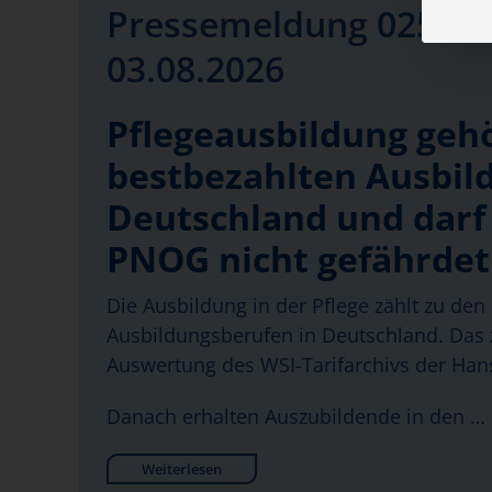
Pressemeldung 025-20
03.08.2026
Pflegeausbildung geh
bestbezahlten Ausbil
Deutschland und darf
PNOG nicht gefährde
Die Ausbildung in der Pflege zählt zu den 
Ausbildungsberufen in Deutschland. Das z
Auswertung des WSI-Tarifarchivs der Hans
Danach erhalten Auszubildende in den …
Weiterlesen