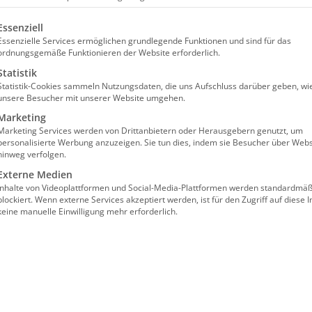
e Kostenübernahme des zust
olgt eine Liste der Service-Gruppen, für die eine Einw
Essenziell
Essenzielle Services ermöglichen grundlegende Funktionen und sind für das
ordnungsgemäße Funktionieren der Website erforderlich.
Statistik
Berlin und Sachsen, aber auch in Brandenburg, zu
Statistik-Cookies sammeln Nutzungsdaten, die uns Aufschluss darüber geben, wi
erkennung von Pflegeleistungen. Über diese skand
unsere Besucher mit unserer Website umgehen.
d Stationäre Einrichtungen (bad) e.V., die in d
Marketing
Marketing Services werden von Drittanbietern oder Herausgebern genutzt, um
personalisierte Werbung anzuzeigen. Sie tun dies, indem sie Besucher über Webs
hinweg verfolgen.
ftige, deren Pflegebedarf durch die Leistungen der P
Externe Medien
geringem Einkommen oder geringer Rente finanzielle Un
Inhalte von Videoplattformen und Social-Media-Plattformen werden standardmäß
blockiert. Wenn externe Services akzeptiert werden, ist für den Zugriff auf diese I
eder des bad e.V. zeigt, eine Zahlung in Berlin, Sachs
keine manuelle Einwilligung mehr erforderlich.
ürftigen zudem bis zu 9 Monate warten, bis die zus
diesen Ermittlungen werden Zahlungen geleistet. Die F
enste, eine enorme finanzielle Belastung.
edürftigen, die den Eigenanteil nicht selbst tragen k