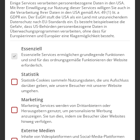
Einige Services verarbeiten personenbezogene Daten in den USA.
Mit Ihrer Einwilligung zur Nutzung dieser Services willigen Sie auch in
die Verarbeitung Ihrer Daten in den USA gemäß Art. 49 (1) lit. a
GDPR ein. Der EuGH stuft die USA als ein Land mit unzureichendem
Datenschutz nach EU-Standards ein. Es besteht beispielsweise die
Gefahr, dass US-Behörden personenbezogene Daten in
Überwachungsprogrammen verarbeiten, ohne dass für
Europäerinnen und Europäer eine Klagemöglichkeit besteht.
Es folgt eine Liste der Service-Gruppen, für die e
Essenziell
Essenzielle Services ermöglichen grundlegende Funktionen
und sind für das ordnungsgemäße Funktionieren der Website
Kompetenter Ratgeber
erforderlich.
für Pflegebedürftige:
Statistik
Statistik-Cookies sammeln Nutzungsdaten, die uns Aufschluss
darüber geben, wie unsere Besucher mit unserer Website
bad e.V. informiert, was
umgehen.
Versicherte bei der
Marketing
Marketing Services werden von Drittanbietern oder
Pflegeeinstufung beachten
Herausgebern genutzt, um personalisierte Werbung
anzuzeigen. Sie tun dies, indem sie Besucher über Websites
sollten
hinweg verfolgen.
Externe Medien
Essen, 21. April 2017. Für pflegebedürftige
Inhalte von Videoplattformen und Social-Media-Plattformen