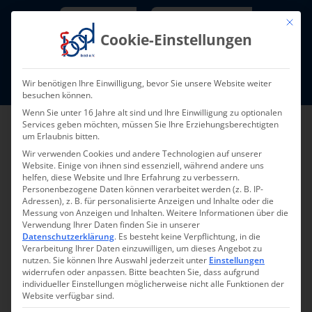
Skip
Newsletter
TarifNewsletter
Mit die
to
Cookie-Einstellungen
content
Mitglieder-Login
Wir benötigen Ihre Einwilligung, bevor Sie unsere Website weiter
Fort- und Weiterbildung I Termine
besuchen können.
Wenn Sie unter 16 Jahre alt sind und Ihre Einwilligung zu optionalen
Services geben möchten, müssen Sie Ihre Erziehungsberechtigten
um Erlaubnis bitten.
Wir verwenden Cookies und andere Technologien auf unserer
Website. Einige von ihnen sind essenziell, während andere uns
helfen, diese Website und Ihre Erfahrung zu verbessern.
Personenbezogene Daten können verarbeitet werden (z. B. IP-
Adressen), z. B. für personalisierte Anzeigen und Inhalte oder die
Messung von Anzeigen und Inhalten.
Weitere Informationen über die
Verwendung Ihrer Daten finden Sie in unserer
Datenschutzerklärung
.
Es besteht keine Verpflichtung, in die
Pressemeldung
Verarbeitung Ihrer Daten einzuwilligen, um dieses Angebot zu
nutzen.
Sie können Ihre Auswahl jederzeit unter
Einstellungen
11/2017
widerrufen oder anpassen.
Bitte beachten Sie, dass aufgrund
individueller Einstellungen möglicherweise nicht alle Funktionen der
Website verfügbar sind.