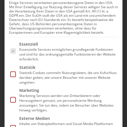
Einige Services verarbeiten personenbezogene Daten in den USA.
Mit Ihrer Einwilligung zur Nutzung dieser Services willigen Sie auch in
die Verarbeitung Ihrer Daten in den USA gemäß Art. 49 (1) lit. a
GDPR ein. Der EuGH stuft die USA als ein Land mit unzureichendem
Datenschutz nach EU-Standards ein. Es besteht beispielsweise die
Gefahr, dass US-Behörden personenbezogene Daten in
Bundesweite Pflege-
Überwachungsprogrammen verarbeiten, ohne dass für
Europäerinnen und Europäer eine Klagemöglichkeit besteht.
Branchentreffs gehen in
Es folgt eine Liste der Service-Gruppen, für die e
Essenziell
die nächste Runde:
Essenzielle Services ermöglichen grundlegende Funktionen
und sind für das ordnungsgemäße Funktionieren der Website
erforderlich.
Statistik
Statistik-Cookies sammeln Nutzungsdaten, die uns Aufschluss
darüber geben, wie unsere Besucher mit unserer Website
umgehen.
Marketing
Marketing Services werden von Drittanbietern oder
„Unternehmertage Pflege
Herausgebern genutzt, um personalisierte Werbung
anzuzeigen. Sie tun dies, indem sie Besucher über Websites
2017“ des bad e.V.:
hinweg verfolgen.
Externe Medien
Die Gegenwart und Zukunft
Inhalte von Videoplattformen und Social-Media-Plattformen