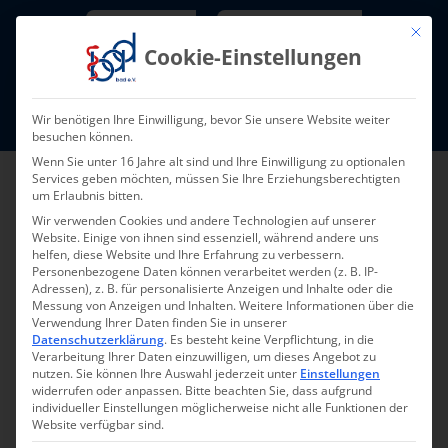
Skip
Newsletter
TarifNewsletter
Mit die
to
Cookie-Einstellungen
content
Mitglieder-Login
Wir benötigen Ihre Einwilligung, bevor Sie unsere Website weiter
Fort- und Weiterbildung I Termine
besuchen können.
Wenn Sie unter 16 Jahre alt sind und Ihre Einwilligung zu optionalen
Services geben möchten, müssen Sie Ihre Erziehungsberechtigten
um Erlaubnis bitten.
Wir verwenden Cookies und andere Technologien auf unserer
Website. Einige von ihnen sind essenziell, während andere uns
helfen, diese Website und Ihre Erfahrung zu verbessern.
Personenbezogene Daten können verarbeitet werden (z. B. IP-
Adressen), z. B. für personalisierte Anzeigen und Inhalte oder die
Messung von Anzeigen und Inhalten.
Weitere Informationen über die
Verwendung Ihrer Daten finden Sie in unserer
Datenschutzerklärung
.
Es besteht keine Verpflichtung, in die
Pressemeldung 16-
Verarbeitung Ihrer Daten einzuwilligen, um dieses Angebot zu
nutzen.
Sie können Ihre Auswahl jederzeit unter
Einstellungen
2017
widerrufen oder anpassen.
Bitte beachten Sie, dass aufgrund
individueller Einstellungen möglicherweise nicht alle Funktionen der
Website verfügbar sind.