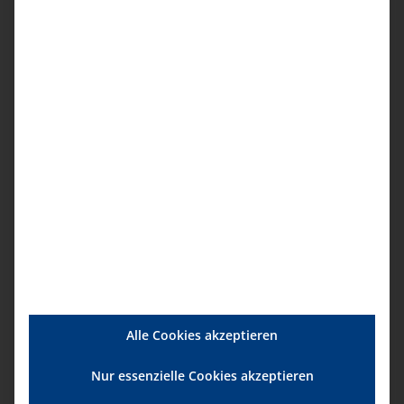
Voraussetzungen
Qualifizierung nach § 53b SGB XI (ehemals §
53c SGB XI)
Dozent
Stefan Slabke
, Krankenpfleger / Kaufmann
für Büromanagement
Referat Fort- und Weiterbildung
Beitrag
Mitglieder
124,00 € pro Person
Alle Cookies akzeptieren
Regulär
Nur essenzielle Cookies akzeptieren
164,00 € pro Person