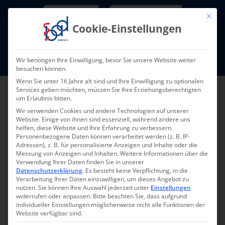
Skip
Newsletter
TarifNewsletter
Mit die
to
Cookie-Einstellungen
content
Mitglieder-Login
Wir benötigen Ihre Einwilligung, bevor Sie unsere Website weiter
Fort- und Weiterbildung I Termine
besuchen können.
Wenn Sie unter 16 Jahre alt sind und Ihre Einwilligung zu optionalen
Services geben möchten, müssen Sie Ihre Erziehungsberechtigten
um Erlaubnis bitten.
Wir verwenden Cookies und andere Technologien auf unserer
Website. Einige von ihnen sind essenziell, während andere uns
helfen, diese Website und Ihre Erfahrung zu verbessern.
Personenbezogene Daten können verarbeitet werden (z. B. IP-
Adressen), z. B. für personalisierte Anzeigen und Inhalte oder die
Messung von Anzeigen und Inhalten.
Weitere Informationen über die
Verwendung Ihrer Daten finden Sie in unserer
Zurück zur Übersicht
Datenschutzerklärung
.
Es besteht keine Verpflichtung, in die
Verarbeitung Ihrer Daten einzuwilligen, um dieses Angebot zu
nutzen.
Sie können Ihre Auswahl jederzeit unter
Einstellungen
widerrufen oder anpassen.
Bitte beachten Sie, dass aufgrund
individueller Einstellungen möglicherweise nicht alle Funktionen der
Website verfügbar sind.