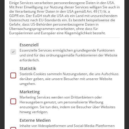
Einige Services verarbeiten personenbezogene Daten in den USA.
Mit Ihrer Einwilligung zur Nutzung dieser Services willigen Sie auch in
Modul: Grundkenntnisse
die Verarbeitung Ihrer Daten in den USA gemäß Art. 49 (1) lit. a
GDPR ein. Der EuGH stuft die USA als ein Land mit unzureichendem
Hygiene |
Datenschutz nach EU-Standards ein. Es besteht beispielsweise die
Gefahr, dass US-Behörden personenbezogene Daten in
Betreuungskräfte
Überwachungsprogrammen verarbeiten, ohne dass für
Europäerinnen und Europäer eine Klagemöglichkeit besteht.
(Richtlinie § 53b SGB XI)
Es folgt eine Liste der Service-Gruppen, für die e
Essenziell
30. November|9:00 - 17:00
Essenzielle Services ermöglichen grundlegende Funktionen
und sind für das ordnungsgemäße Funktionieren der Website
erforderlich.
Statistik
Statistik-Cookies sammeln Nutzungsdaten, die uns Aufschluss
darüber geben, wie unsere Besucher mit unserer Website
umgehen.
Die Teilnahme an der
Marketing
Marketing Services werden von Drittanbietern oder
Veranstaltung erfolgt im Wege
Herausgebern genutzt, um personalisierte Werbung
einer “Präsenz im digitalen
anzuzeigen. Sie tun dies, indem sie Besucher über Websites
hinweg verfolgen.
Raum”. Es wird mit dem Video-
Externe Medien
Konferenzprogramm GoToMeeting
Inhalte von Videoplattformen und Social-Media-Plattformen