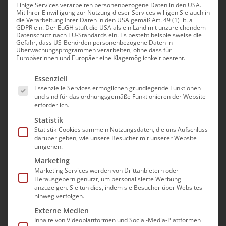
Einige Services verarbeiten personenbezogene Daten in den USA.
Mit Ihrer Einwilligung zur Nutzung dieser Services willigen Sie auch in
Modul: Grundkenntnisse
die Verarbeitung Ihrer Daten in den USA gemäß Art. 49 (1) lit. a
GDPR ein. Der EuGH stuft die USA als ein Land mit unzureichendem
Pflege und
Datenschutz nach EU-Standards ein. Es besteht beispielsweise die
Gefahr, dass US-Behörden personenbezogene Daten in
Pflegedokumentation |
Überwachungsprogrammen verarbeiten, ohne dass für
Europäerinnen und Europäer eine Klagemöglichkeit besteht.
Betreuungskräfte
Es folgt eine Liste der Service-Gruppen, für die e
(Richtlinie § 53b SGB XI)
Essenziell
Essenzielle Services ermöglichen grundlegende Funktionen
und sind für das ordnungsgemäße Funktionieren der Website
21. September|9:00 - 17:00
erforderlich.
Statistik
Statistik-Cookies sammeln Nutzungsdaten, die uns Aufschluss
darüber geben, wie unsere Besucher mit unserer Website
umgehen.
Marketing
Marketing Services werden von Drittanbietern oder
Die Teilnahme an der
Herausgebern genutzt, um personalisierte Werbung
anzuzeigen. Sie tun dies, indem sie Besucher über Websites
Veranstaltung erfolgt im Wege
hinweg verfolgen.
einer “Präsenz im digitalen
Externe Medien
Raum”. Es wird mit dem Video-
Inhalte von Videoplattformen und Social-Media-Plattformen