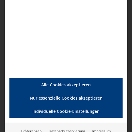
Dozent
Lukas Krause,
Rechtsanwalt
Referent Bayern und Baden-Württemberg
Beitrag
Mitglieder
124,00 € pro Person
Regulär
Alle Cookies akzeptieren
164,00 € pro Person
Nur essenzielle Cookies akzeptieren
Unser Termin
Individuelle Cookie-Einstellungen
21.09.2026, 09.00 – 17.00 Uhr
Anmeldung
Präferenzen
Datenschutzerklärung
Impressum