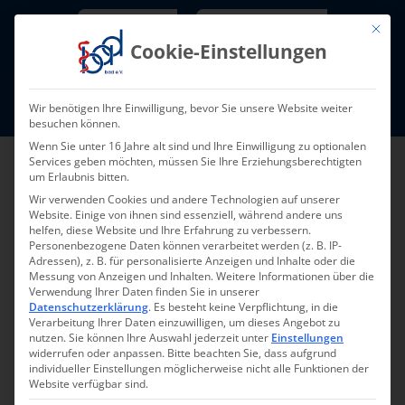
Skip
Newsletter
TarifNewsletter
Mit die
to
Cookie-Einstellungen
content
Mitglieder-Login
Wir benötigen Ihre Einwilligung, bevor Sie unsere Website weiter
Fort- und Weiterbildung I Termine
besuchen können.
Wenn Sie unter 16 Jahre alt sind und Ihre Einwilligung zu optionalen
Services geben möchten, müssen Sie Ihre Erziehungsberechtigten
um Erlaubnis bitten.
Wir verwenden Cookies und andere Technologien auf unserer
Website. Einige von ihnen sind essenziell, während andere uns
helfen, diese Website und Ihre Erfahrung zu verbessern.
Personenbezogene Daten können verarbeitet werden (z. B. IP-
Adressen), z. B. für personalisierte Anzeigen und Inhalte oder die
Messung von Anzeigen und Inhalten.
Weitere Informationen über die
Verwendung Ihrer Daten finden Sie in unserer
Zurück zur Übersicht
Datenschutzerklärung
.
Es besteht keine Verpflichtung, in die
Verarbeitung Ihrer Daten einzuwilligen, um dieses Angebot zu
nutzen.
Sie können Ihre Auswahl jederzeit unter
Einstellungen
widerrufen oder anpassen.
Bitte beachten Sie, dass aufgrund
individueller Einstellungen möglicherweise nicht alle Funktionen der
Website verfügbar sind.