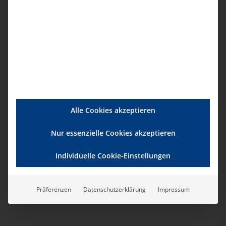
16:00
17:00
-
Mi.
16
Die aktuelle bad-Pflegestunde
11:00
12:00
-
Do.
17
Die Pflegefachliche Stunde des bad e.V.
Alle Cookies akzeptieren
Veranstaltungen
Vorherige
Heute
Nächste
Veransta
Nur essenzielle Cookies akzeptieren
Kalender abonnieren
Individuelle Cookie-Einstellungen
Präferenzen
Datenschutzerklärung
Impressum