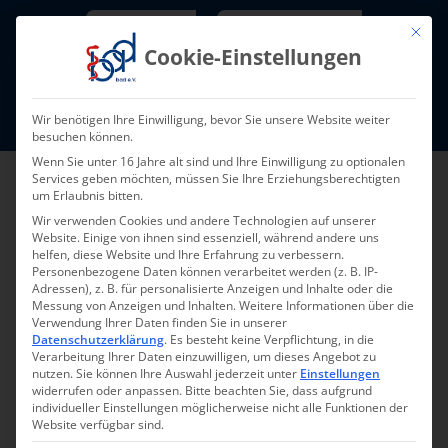
Skip
Newsletter
TarifNewsletter
Mit die
to
Cookie-Einstellungen
content
Mitglieder-Login
Wir benötigen Ihre Einwilligung, bevor Sie unsere Website weiter
Fort- und Weiterbildung I Termine
besuchen können.
Wenn Sie unter 16 Jahre alt sind und Ihre Einwilligung zu optionalen
Services geben möchten, müssen Sie Ihre Erziehungsberechtigten
um Erlaubnis bitten.
Wir verwenden Cookies und andere Technologien auf unserer
Website. Einige von ihnen sind essenziell, während andere uns
helfen, diese Website und Ihre Erfahrung zu verbessern.
Personenbezogene Daten können verarbeitet werden (z. B. IP-
Adressen), z. B. für personalisierte Anzeigen und Inhalte oder die
Messung von Anzeigen und Inhalten.
Weitere Informationen über die
Verwendung Ihrer Daten finden Sie in unserer
Zurück
Vor
Datenschutzerklärung
.
Es besteht keine Verpflichtung, in die
Verarbeitung Ihrer Daten einzuwilligen, um dieses Angebot zu
nutzen.
Sie können Ihre Auswahl jederzeit unter
Einstellungen
widerrufen oder anpassen.
Bitte beachten Sie, dass aufgrund
individueller Einstellungen möglicherweise nicht alle Funktionen der
Die Aktuelle bad-
Website verfügbar sind.