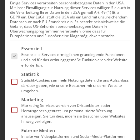
Pflegestunde
Einige Services verarbeiten personenbezogene Daten in den USA.
Mit Ihrer Einwilligung zur Nutzung dieser Services willigen Sie auch in
die Verarbeitung Ihrer Daten in den USA gemäß Art. 49 (1) lit. a
GDPR ein. Der EuGH stuft die USA als ein Land mit unzureichendem
Veranstaltungen
Datenschutz nach EU-Standards ein. Es besteht beispielsweise die
Anstehend
Ver
Suche
Gefahr, dass US-Behörden personenbezogene Daten in
Verans
Zusam
Überwachungsprogrammen verarbeiten, ohne dass für
Datum
Ans
Europäerinnen und Europäer eine Klagemöglichkeit besteht.
Such-
Aug. 2026
auswählen.
Es folgt eine Liste der Service-Gruppen, für die e
Nav
Essenziell
und
11:00
12:00
Essenzielle Services ermöglichen grundlegende Funktionen
-
Do.
27
und sind für das ordnungsgemäße Funktionieren der Website
Ansich
Die Pflegefachliche Stunde des bad e.V.
erforderlich.
16:00
17:00
-
Statistik
Statistik-Cookies sammeln Nutzungsdaten, die uns Aufschluss
Die aktuelle bad-Pflegestunde
darüber geben, wie unsere Besucher mit unserer Website
umgehen.
Sep. 2026
Marketing
11:00
12:00
-
Do.
Marketing Services werden von Drittanbietern oder
24
Herausgebern genutzt, um personalisierte Werbung
Die Pflegefachliche Stunde des bad e.V.
anzuzeigen. Sie tun dies, indem sie Besucher über Websites
hinweg verfolgen.
Externe Medien
16:00
17:00
-
Mi.
Inhalte von Videoplattformen und Social-Media-Plattformen
30