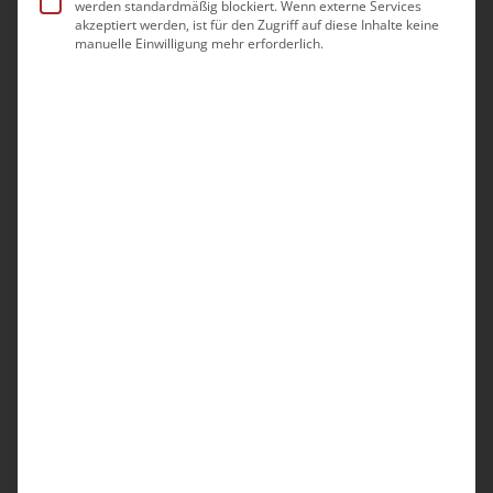
werden standardmäßig blockiert. Wenn externe Services
Die aktuelle bad-Pflegestunde
akzeptiert werden, ist für den Zugriff auf diese Inhalte keine
manuelle Einwilligung mehr erforderlich.
Okt. 2026
11:00
12:00
-
Do.
29
Die Pflegefachliche Stunde des bad e.V.
16:00
17:00
-
Die aktuelle bad-Pflegestunde
Nov. 2026
11:00
12:00
-
Do.
19
Die Pflegefachliche Stunde des bad e.V.
16:00
17:00
-
Do.
26
Die aktuelle bad-Pflegestunde
Dez. 2026