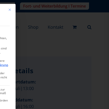
r-Login
Fort- und Weiterbildung I Termine
Mit diesem Button wird der Dialog geschlossen. Seine Funktionalität ist ide
eistungen
Shop
Kontakt
hten,
 sind
.
tere
ärung
.
Details
oder
 nicht
Startdatum:
2. Juli|13:00
 zur
gemäß
Enddatum:
hörden
2. Juli|16:00