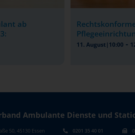
lant ab
Rechtskonforme
3:
Pflegeeinrichtu
-
11. August|10:00
1
band Ambulante Dienste und Station
aße 50, 45130 Essen
0201 35 40 01
0