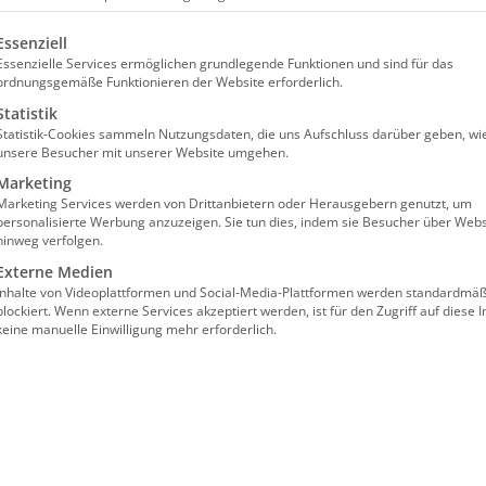
olgt eine Liste der Service-Gruppen, für die eine Einw
Essenziell
Essenzielle Services ermöglichen grundlegende Funktionen und sind für das
ordnungsgemäße Funktionieren der Website erforderlich.
Statistik
Statistik-Cookies sammeln Nutzungsdaten, die uns Aufschluss darüber geben, wi
unsere Besucher mit unserer Website umgehen.
aden-Württemberg
Marketing
Marketing Services werden von Drittanbietern oder Herausgebern genutzt, um
personalisierte Werbung anzuzeigen. Sie tun dies, indem sie Besucher über Webs
hinweg verfolgen.
Externe Medien
Inhalte von Videoplattformen und Social-Media-Plattformen werden standardmäß
blockiert. Wenn externe Services akzeptiert werden, ist für den Zugriff auf diese I
keine manuelle Einwilligung mehr erforderlich.
dern sich fortwährend und erfordern von
ssungsfähigkeit. Neben „klassischen“ Themen
t, rechtliche Weiterentwicklungen sowie die
immer weiter an Gewicht. Vor diesem