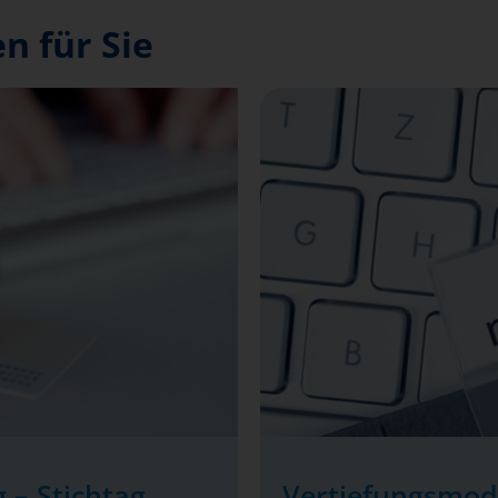
n für Sie
 – Stichtag
Vertiefungsmod