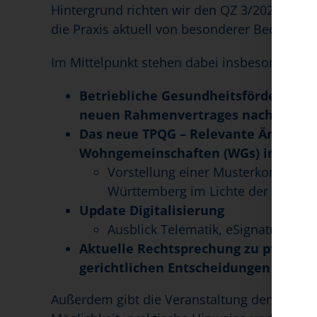
Hintergrund richten wir den QZ 3/2026 gezie
die Praxis aktuell von besonderer Bedeutung
Im Mittelpunkt stehen dabei insbesondere 
Betriebliche Gesundheitsförderung i
neuen Rahmenvertrages nach 132a 
Das neue TPQG – Relevante Änderun
Wohngemeinschaften (WGs) in Bade
Vorstellung einer Musterkonzeption
Württemberg im Lichte der neuen
Update Digitalisierung
Ausblick Telematik, eSignatur, Dig
Aktuelle Rechtsprechung zu pfleger
gerichtlichen Entscheidungen sollte
Außerdem gibt die Veranstaltung den teilne