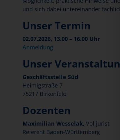
Möglichkeit, praktische Hinweise und aktuell
und sich dabei untereinander fachlich ausz
Unser Termin
02.07.2026, 13.00 – 16.00 Uhr
Anmeldung
Unser Veranstaltungso
Geschäftsstelle Süd
Heimigstraße 7
75217 Birkenfeld
Dozenten
Maximilian Wesselak,
Volljurist
Referent Baden-Württemberg