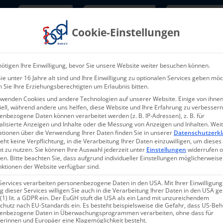
Newsletter
TarifNewsletter
Mitgliede
Cookie-Einstellungen
Über uns
Aktuelles & Presse
L
ötigen Ihre Einwilligung, bevor Sie unsere Website weiter besuchen können.
e unter 16 Jahre alt sind und Ihre Einwilligung zu optionalen Services geben möc
 Sie Ihre Erziehungsberechtigten um Erlaubnis bitten.
rwenden Cookies und andere Technologien auf unserer Website. Einige von ihnen
ell, während andere uns helfen, diese Website und Ihre Erfahrung zu verbessern
nbezogene Daten können verarbeitet werden (z. B. IP-Adressen), z. B. für
alisierte Anzeigen und Inhalte oder die Messung von Anzeigen und Inhalten.
Wei
ationen über die Verwendung Ihrer Daten finden Sie in unserer
Datenschutzerkl
eht keine Verpflichtung, in die Verarbeitung Ihrer Daten einzuwilligen, um dieses
t zu nutzen.
Sie können Ihre Auswahl jederzeit unter
Einstellungen
widerrufen 
en.
Bitte beachten Sie, dass aufgrund individueller Einstellungen möglicherweise
nktionen der Website verfügbar sind.
Services verarbeiten personenbezogene Daten in den USA. Mit Ihrer Einwilligung
 dieser Services willigen Sie auch in die Verarbeitung Ihrer Daten in den USA 
 (1) lit. a GDPR ein. Der EuGH stuft die USA als ein Land mit unzureichendem
chutz nach EU-Standards ein. Es besteht beispielsweise die Gefahr, dass US-Be
enbezogene Daten in Überwachungsprogrammen verarbeiten, ohne dass für
erinnen und Europäer eine Klagemöglichkeit besteht.