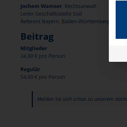
Jochem Wamser
, Rechtsanwalt
Leiter Geschäftsstelle Süd
Referent Bayern, Baden-Württemberg
Beitrag
Mitglieder
24,00 € pro Person
Regulär
54,00 € pro Person
Melden Sie sich schon zu unserem näch