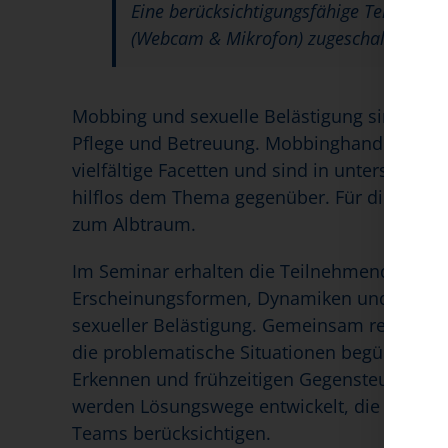
Eine berücksichtigungsfähige Teilnahme 
(Webcam & Mikrofon) zugeschaltet sind
Mobbing und sexuelle Belästigung sind kein
Pflege und Betreuung. Mobbinghandlungen 
vielfältige Facetten und sind in unterschied
hilflos dem Thema gegenüber. Für die Betroff
zum Albtraum.
Im Seminar erhalten die Teilnehmenden eine
Erscheinungsformen, Dynamiken und typisc
sexueller Belästigung. Gemeinsam reflektier
die problematische Situationen begünstige
Erkennen und frühzeitigen Gegensteuern. An
werden Lösungswege entwickelt, die sowohl d
Teams berücksichtigen.