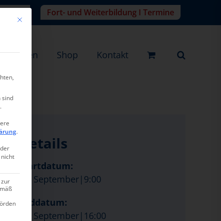
r-Login
Fort- und Weiterbildung I Termine
Mit diesem Button wird der Dialog geschlossen. Seine Funktionalität ist ide
eistungen
Shop
Kontakt
hten,
 sind
.
tere
ärung
.
Details
oder
 nicht
Startdatum:
16. September|9:00
 zur
gemäß
Enddatum:
hörden
16. September|16:00