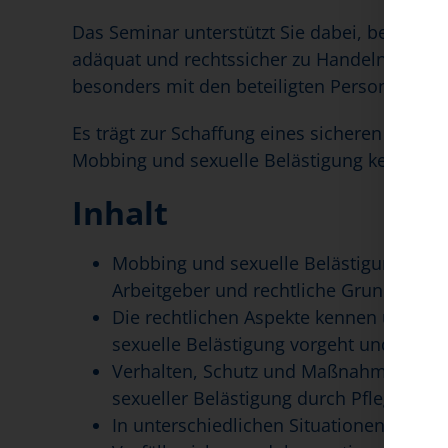
Das Seminar unterstützt Sie dabei, bei prob
adäquat und rechtssicher zu Handeln sowie m
besonders mit den beteiligten Personen, a
Es trägt zur Schaffung eines sicheren und u
Mobbing und sexuelle Belästigung keinen Pl
Inhalt
Mobbing und sexuelle Belästigung/Gewal
Arbeitgeber und rechtliche Grundlage
Die rechtlichen Aspekte kennen und wi
sexuelle Belästigung vorgeht und sich 
Verhalten, Schutz und Maßnahmen vor s
sexueller Belästigung durch Pflegekun
In unterschiedlichen Situationen die r