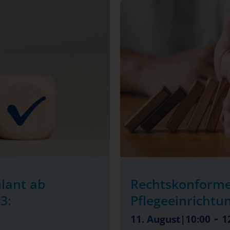
lant ab
Rechtskonforme
3:
Pflegeeinrichtu
-
11. August|10:00
1