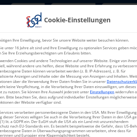
Newsletter
TarifNewsletter
Mitgliede
Cookie-Einstellungen
Über uns
Aktuelles & Presse
L
ötigen Ihre Einwilligung, bevor Sie unsere Website weiter besuchen können.
e unter 16 Jahre alt sind und Ihre Einwilligung zu optionalen Services geben möc
 Sie Ihre Erziehungsberechtigten um Erlaubnis bitten.
rwenden Cookies und andere Technologien auf unserer Website. Einige von ihnen
ell, während andere uns helfen, diese Website und Ihre Erfahrung zu verbessern
nbezogene Daten können verarbeitet werden (z. B. IP-Adressen), z. B. für
alisierte Anzeigen und Inhalte oder die Messung von Anzeigen und Inhalten.
Wei
ationen über die Verwendung Ihrer Daten finden Sie in unserer
Datenschutzerkl
eht keine Verpflichtung, in die Verarbeitung Ihrer Daten einzuwilligen, um dieses
t zu nutzen.
Sie können Ihre Auswahl jederzeit unter
Einstellungen
widerrufen 
en.
Bitte beachten Sie, dass aufgrund individueller Einstellungen möglicherweise
nktionen der Website verfügbar sind.
Services verarbeiten personenbezogene Daten in den USA. Mit Ihrer Einwilligung
 dieser Services willigen Sie auch in die Verarbeitung Ihrer Daten in den USA 
 (1) lit. a GDPR ein. Der EuGH stuft die USA als ein Land mit unzureichendem
chutz nach EU-Standards ein. Es besteht beispielsweise die Gefahr, dass US-Be
enbezogene Daten in Überwachungsprogrammen verarbeiten, ohne dass für
erinnen und Europäer eine Klagemöglichkeit besteht.