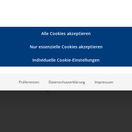
kt weiterzuleiten und Betroffene schützen.
tion vorgestellt
Alle Cookies akzeptieren
Qualitätsmanagementbeauftragte,
lfskräfte, sozialer Dienst, Betreuungskräfte
Nur essenzielle Cookies akzeptieren
Individuelle Cookie-Einstellungen
rankenpflegerin, Qualitätsbeauftragte und
Präferenzen
Datenschutzerklärung
Impressum
Indikatoren-Erhebung und Strukturmodell