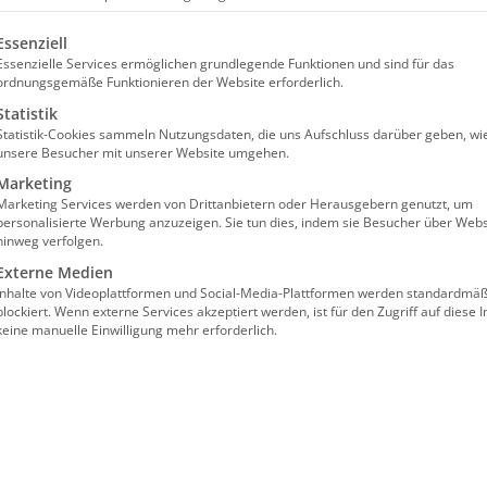
olgt eine Liste der Service-Gruppen, für die eine Einw
Essenziell
Essenzielle Services ermöglichen grundlegende Funktionen und sind für das
ordnungsgemäße Funktionieren der Website erforderlich.
Statistik
Statistik-Cookies sammeln Nutzungsdaten, die uns Aufschluss darüber geben, wi
unsere Besucher mit unserer Website umgehen.
beitsplatz/Mobbing
Marketing
Marketing Services werden von Drittanbietern oder Herausgebern genutzt, um
personalisierte Werbung anzuzeigen. Sie tun dies, indem sie Besucher über Webs
hinweg verfolgen.
Externe Medien
Inhalte von Videoplattformen und Social-Media-Plattformen werden standardmäß
blockiert. Wenn externe Services akzeptiert werden, ist für den Zugriff auf diese I
keine manuelle Einwilligung mehr erforderlich.
lgt im Wege einer “Präsenz im digitalen
nzprogramm GoToMeeting gearbeitet.