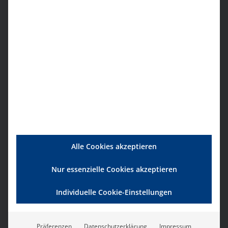
Abrechnung
Arbeitsschutz und
Arbeitssicherheit
Berufsbekleidung und Textilien
Computer
Datenschutz
Digitales Büro
Dokumentation
Energie
Alle Cookies akzeptieren
Finanzdienstleistungen
Fördermittelberatung
Nur essenzielle Cookies akzeptieren
Forderungsmanagement/Inkasso
Fortbildung (Beatmung)
Individuelle Cookie-Einstellungen
Franchise
Präferenzen
Datenschutzerklärung
Impressum