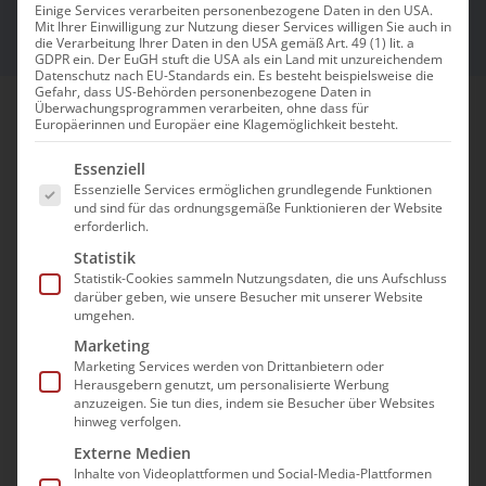
Einige Services verarbeiten personenbezogene Daten in den USA.
Mit Ihrer Einwilligung zur Nutzung dieser Services willigen Sie auch in
die Verarbeitung Ihrer Daten in den USA gemäß Art. 49 (1) lit. a
GDPR ein. Der EuGH stuft die USA als ein Land mit unzureichendem
Datenschutz nach EU-Standards ein. Es besteht beispielsweise die
Gefahr, dass US-Behörden personenbezogene Daten in
Überwachungsprogrammen verarbeiten, ohne dass für
Europäerinnen und Europäer eine Klagemöglichkeit besteht.
Herzlich willkommen bei der Amberger
Es folgt eine Liste der Service-Gruppen, für die e
Essenziell
Consulting GmbH, der Personal- und
Essenzielle Services ermöglichen grundlegende Funktionen
Organisationsberatung aus Düsseldorf.
und sind für das ordnungsgemäße Funktionieren der Website
erforderlich.
Besondere Kompetenz haben wir auf dem
Statistik
Gebiet der Beratung von Heilberufen
Statistik-Cookies sammeln Nutzungsdaten, die uns Aufschluss
erworben; insbesondere von
darüber geben, wie unsere Besucher mit unserer Website
umgehen.
Pflegeinstitutionen. Unser Team vereint das
Marketing
gesamte Know-how unter einem Dach: −
Marketing Services werden von Drittanbietern oder
Pflegespezifische Berater −
Herausgebern genutzt, um personalisierte Werbung
anzuzeigen. Sie tun dies, indem sie Besucher über Websites
Abrechnungsspezialisten −
hinweg verfolgen.
Betriebswirtschaftler −
Externe Medien
Wirtschaftspsychologen.
Inhalte von Videoplattformen und Social-Media-Plattformen