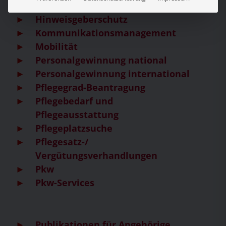
Hinweisgeberschutz
Kommunikationsmanagement
Mobilität
Personalgewinnung national
Personalgewinnung international
Pflegegrad-Beantragung
Pflegebedarf und
Pflegeausstattung
Pflegeplatzsuche
Pflegesatz-/
Vergütungsverhandlungen
Pkw
Pkw-Services
Publikationen für Angehörige