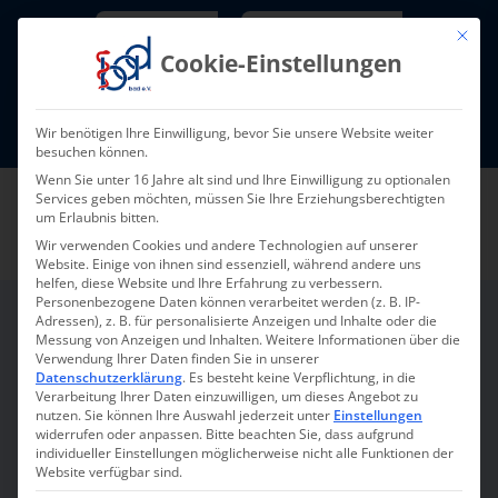
Skip
Newsletter
TarifNewsletter
Mit die
to
Cookie-Einstellungen
content
Mitglieder-Login
Wir benötigen Ihre Einwilligung, bevor Sie unsere Website weiter
Fort- und Weiterbildung I Termine
besuchen können.
Wenn Sie unter 16 Jahre alt sind und Ihre Einwilligung zu optionalen
Services geben möchten, müssen Sie Ihre Erziehungsberechtigten
um Erlaubnis bitten.
Wir verwenden Cookies und andere Technologien auf unserer
Website. Einige von ihnen sind essenziell, während andere uns
helfen, diese Website und Ihre Erfahrung zu verbessern.
Personenbezogene Daten können verarbeitet werden (z. B. IP-
Adressen), z. B. für personalisierte Anzeigen und Inhalte oder die
Messung von Anzeigen und Inhalten.
Weitere Informationen über die
Amberger Consulting
Verwendung Ihrer Daten finden Sie in unserer
Datenschutzerklärung
.
Es besteht keine Verpflichtung, in die
Verarbeitung Ihrer Daten einzuwilligen, um dieses Angebot zu
nutzen.
Sie können Ihre Auswahl jederzeit unter
Einstellungen
Strategie-, Organisations- und
widerrufen oder anpassen.
Bitte beachten Sie, dass aufgrund
individueller Einstellungen möglicherweise nicht alle Funktionen der
Transaktionsberatung
Website verfügbar sind.