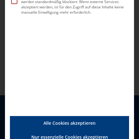
werden standardmäßig blockiert. Wenn externe Services
Passwort vergessen?
akzeptiert werden, ist für den Zugriff auf diese Inhalte keine
manuelle Einwilligung mehr erforderlich.
Sie sind noch kein Mitglied?
Dann können Sie sich hier registrieren.
Alle Cookies akzeptieren
Nur essenzielle Cookies akzeptieren