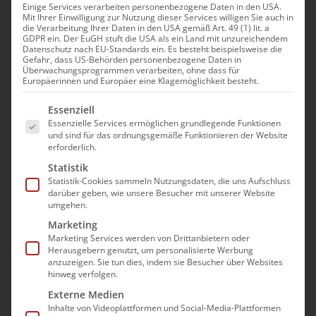
Bayern Sonderinfos
Einige Services verarbeiten personenbezogene Daten in den USA.
Mit Ihrer Einwilligung zur Nutzung dieser Services willigen Sie auch in
die Verarbeitung Ihrer Daten in den USA gemäß Art. 49 (1) lit. a
Zugriff nur für bad-
GDPR ein. Der EuGH stuft die USA als ein Land mit unzureichendem
Datenschutz nach EU-Standards ein. Es besteht beispielsweise die
Gefahr, dass US-Behörden personenbezogene Daten in
Mitglieder
Überwachungsprogrammen verarbeiten, ohne dass für
Europäerinnen und Europäer eine Klagemöglichkeit besteht.
Es folgt eine Liste der Service-Gruppen, für die e
Essenziell
Essenzielle Services ermöglichen grundlegende Funktionen
Benutzername oder E-Mail-Adresse
und sind für das ordnungsgemäße Funktionieren der Website
erforderlich.
Statistik
Statistik-Cookies sammeln Nutzungsdaten, die uns Aufschluss
Passwort
darüber geben, wie unsere Besucher mit unserer Website
umgehen.
Marketing
Marketing Services werden von Drittanbietern oder
Herausgebern genutzt, um personalisierte Werbung
Angemeldet bleiben
anzuzeigen. Sie tun dies, indem sie Besucher über Websites
hinweg verfolgen.
Registrieren
Externe Medien
Inhalte von Videoplattformen und Social-Media-Plattformen