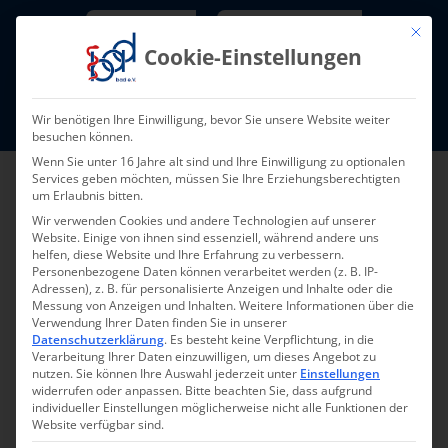
Skip
Newsletter
TarifNewsletter
Mit die
to
Cookie-Einstellungen
content
Mitglieder-Login
Wir benötigen Ihre Einwilligung, bevor Sie unsere Website weiter
Fort- und Weiterbildung I Termine
besuchen können.
Wenn Sie unter 16 Jahre alt sind und Ihre Einwilligung zu optionalen
Services geben möchten, müssen Sie Ihre Erziehungsberechtigten
um Erlaubnis bitten.
Wir verwenden Cookies und andere Technologien auf unserer
Website. Einige von ihnen sind essenziell, während andere uns
helfen, diese Website und Ihre Erfahrung zu verbessern.
Personenbezogene Daten können verarbeitet werden (z. B. IP-
Adressen), z. B. für personalisierte Anzeigen und Inhalte oder die
Messung von Anzeigen und Inhalten.
Weitere Informationen über die
Verwendung Ihrer Daten finden Sie in unserer
Zurück
Vor
Datenschutzerklärung
.
Es besteht keine Verpflichtung, in die
Verarbeitung Ihrer Daten einzuwilligen, um dieses Angebot zu
nutzen.
Sie können Ihre Auswahl jederzeit unter
Einstellungen
widerrufen oder anpassen.
Bitte beachten Sie, dass aufgrund
individueller Einstellungen möglicherweise nicht alle Funktionen der
Archiv Ambulant 2024 –
Website verfügbar sind.