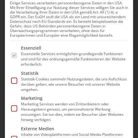
Einige Services verarbeiten personenbezogene Daten in den USA.
Pflichtfelder. Nach Ihrer Registrierung
Mit Ihrer Einwilligung zur Nutzung dieser Services willigen Sie auch in
die Verarbeitung Ihrer Daten in den USA gemäß Art. 49 (1) lit. a
erhalten Sie eine E-Mail zur Bestätigung Ihrer
GDPR ein. Der EuGH stuft die USA als ein Land mit unzureichendem
Datenschutz nach EU-Standards ein. Es besteht beispielsweise die
Anmeldung.
Gefahr, dass US-Behörden personenbezogene Daten in
Überwachungsprogrammen verarbeiten, ohne dass für
Europäerinnen und Europäer eine Klagemöglichkeit besteht.
Vorname*
Es folgt eine Liste der Service-Gruppen, für die e
Essenziell
Essenzielle Services ermöglichen grundlegende Funktionen
und sind für das ordnungsgemäße Funktionieren der Website
erforderlich.
Nachname*
Statistik
Statistik-Cookies sammeln Nutzungsdaten, die uns Aufschluss
darüber geben, wie unsere Besucher mit unserer Website
umgehen.
Einrichtung*
Marketing
Marketing Services werden von Drittanbietern oder
Herausgebern genutzt, um personalisierte Werbung
anzuzeigen. Sie tun dies, indem sie Besucher über Websites
hinweg verfolgen.
Mitgliedsnummer*
Externe Medien
Inhalte von Videoplattformen und Social-Media-Plattformen