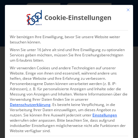
Skip
Newsletter
TarifNewsletter
Mit die
to
Cookie-Einstellungen
content
Mitglieder-Login
Wir benötigen Ihre Einwilligung, bevor Sie unsere Website weiter
Fort- und Weiterbildung I Termine
besuchen können.
Wenn Sie unter 16 Jahre alt sind und Ihre Einwilligung zu optionalen
Services geben möchten, müssen Sie Ihre Erziehungsberechtigten
um Erlaubnis bitten.
Wir verwenden Cookies und andere Technologien auf unserer
Website. Einige von ihnen sind essenziell, während andere uns
helfen, diese Website und Ihre Erfahrung zu verbessern.
Personenbezogene Daten können verarbeitet werden (z. B. IP-
Adressen), z. B. für personalisierte Anzeigen und Inhalte oder die
Messung von Anzeigen und Inhalten.
Weitere Informationen über die
Verwendung Ihrer Daten finden Sie in unserer
Registrierung
Datenschutzerklärung
.
Es besteht keine Verpflichtung, in die
Verarbeitung Ihrer Daten einzuwilligen, um dieses Angebot zu
nutzen.
Sie können Ihre Auswahl jederzeit unter
Einstellungen
Bitte füllen Sie die nachfolgenden Felder aus,
widerrufen oder anpassen.
Bitte beachten Sie, dass aufgrund
individueller Einstellungen möglicherweise nicht alle Funktionen der
um sich für die Webseite zu registrieren. Die
Website verfügbar sind.
mit einem * gekennzeichneten Felder sind