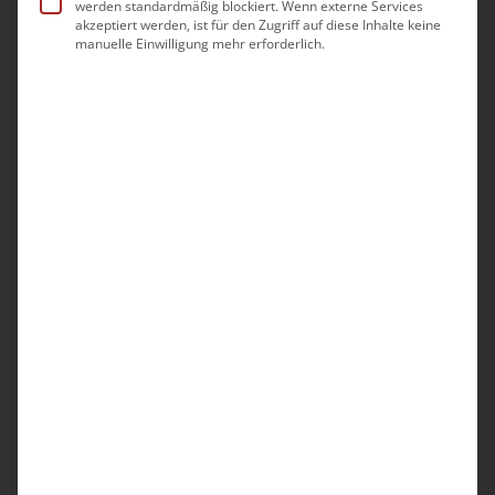
werden standardmäßig blockiert. Wenn externe Services
E-Mail*
akzeptiert werden, ist für den Zugriff auf diese Inhalte keine
manuelle Einwilligung mehr erforderlich.
Passwort*
Passwort* bestätigen
Ich habe die
Datenschutzerklärun
g zur Kenntnis
genommen. Ich
stimme zu, dass
meine Angaben und
Daten zur