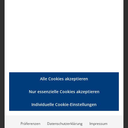
Beantwortung
meiner Anfrage
elektronisch
versendet und
gespeichert werden.
Die Einwilligung kann
ich jederzeit für die
Zukunft widerrufen.
Zwingende
gesetzliche
Bestimmungen –
insbesondere
Alle Cookies akzeptieren
Aufbewahrungsfriste
n – bleiben
Nur essenzielle Cookies akzeptieren
unberührt.*
Individuelle Cookie-Einstellungen
Lösen Sie diese einfache Rechnung: 3 + 8 = ?
Präferenzen
Datenschutzerklärung
Impressum