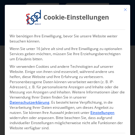
Skip
Newsletter
TarifNewsletter
Mit die
to
Cookie-Einstellungen
content
Mitglieder-Login
Wir benötigen Ihre Einwilligung, bevor Sie unsere Website weiter
Fort- und Weiterbildung I Termine
besuchen können.
Wenn Sie unter 16 Jahre alt sind und Ihre Einwilligung zu optionalen
Services geben möchten, müssen Sie Ihre Erziehungsberechtigten
um Erlaubnis bitten.
Wir verwenden Cookies und andere Technologien auf unserer
Website. Einige von ihnen sind essenziell, während andere uns
helfen, diese Website und Ihre Erfahrung zu verbessern.
Personenbezogene Daten können verarbeitet werden (z. B. IP-
Adressen), z. B. für personalisierte Anzeigen und Inhalte oder die
Messung von Anzeigen und Inhalten.
Weitere Informationen über die
Verwendung Ihrer Daten finden Sie in unserer
Um Ihr Passwort zurückzusetzen, geben Sie bitte
Datenschutzerklärung
.
Es besteht keine Verpflichtung, in die
Verarbeitung Ihrer Daten einzuwilligen, um dieses Angebot zu
Ihre E-Mail-Adresse oder Ihren Benutzernamen in
nutzen.
Sie können Ihre Auswahl jederzeit unter
Einstellungen
folgendes Feld ein.
widerrufen oder anpassen.
Bitte beachten Sie, dass aufgrund
individueller Einstellungen möglicherweise nicht alle Funktionen der
Website verfügbar sind.