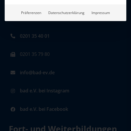
Einrichtungen (bad) e.V.
Präferenzen
Datenschutzerklärung
Impressum
Zweigertstraße 50, 45130 Essen
0201 35 40 01
0201 35 79 80
info@bad-ev.de
bad e.V. bei Instagram
bad e.V. bei Facebook
Fort- und Weiterbildungen