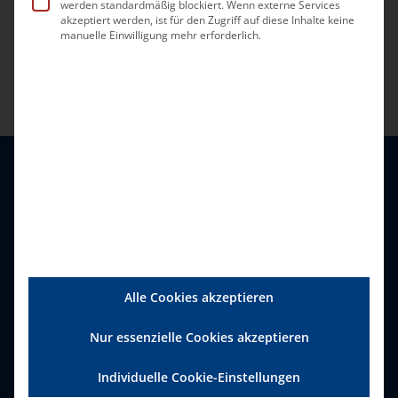
werden standardmäßig blockiert. Wenn externe Services
und Standortanalysen, Fragen des
akzeptiert werden, ist für den Zugriff auf diese Inhalte keine
Finanzmanagements und vielem mehr.
manuelle Einwilligung mehr erforderlich.
Alle Cookies akzeptieren
Nur essenzielle Cookies akzeptieren
Bundesverband Ambulante
Dienste und Stationäre
Individuelle Cookie-Einstellungen