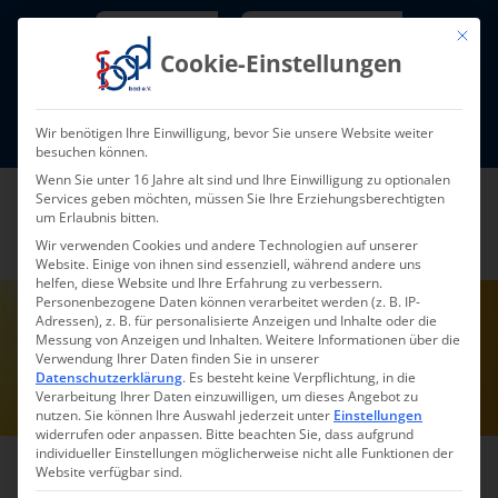
Skip
Newsletter
TarifNewsletter
Mit die
to
Cookie-Einstellungen
content
Mitglieder-Login
Wir benötigen Ihre Einwilligung, bevor Sie unsere Website weiter
Fort- und Weiterbildung I Termine
besuchen können.
Wenn Sie unter 16 Jahre alt sind und Ihre Einwilligung zu optionalen
Services geben möchten, müssen Sie Ihre Erziehungsberechtigten
um Erlaubnis bitten.
Wir verwenden Cookies und andere Technologien auf unserer
Website. Einige von ihnen sind essenziell, während andere uns
helfen, diese Website und Ihre Erfahrung zu verbessern.
Personenbezogene Daten können verarbeitet werden (z. B. IP-
bad-Broschüre
Ambulante Intensiv-
Adressen), z. B. für personalisierte Anzeigen und Inhalte oder die
und Beatmungspflege
Messung von Anzeigen und Inhalten.
Weitere Informationen über die
„Ambulante Intensiv- und Beatmungs-
pflege“ ist eine große Herausforderung
bei der Pflege eines pflegebedürftigen
Menschen. Mit dieser Broschüre möch-
Verwendung Ihrer Daten finden Sie in unserer
ten wir Ihnen einen Überblick über die
Voraussetzungen, relevante gesetzliche
Grundlagen und einschlägige Gerichts-
Datenschutzerklärung
.
Es besteht keine Verpflichtung, in die
urteile verschaffen, die bei der Gründung
und beim Betrieb einer ambulanten In-
tensivpflegeeinrichtung berücksichtigt
Verarbeitung Ihrer Daten einzuwilligen, um dieses Angebot zu
werden sollten.
nutzen.
Sie können Ihre Auswahl jederzeit unter
Einstellungen
Weitere Informationen
widerrufen oder anpassen.
Bitte beachten Sie, dass aufgrund
individueller Einstellungen möglicherweise nicht alle Funktionen der
Website verfügbar sind.