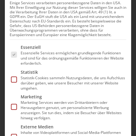
Einige Services verarbeiten personenbezogene Daten in den USA.
Einzelverhandlungen
Mit Ihrer Einwilligung zur Nutzung dieser Services willigen Sie auch in
die Verarbeitung Ihrer Daten in den USA gemäß Art. 49 (1) lit. a
GDPR ein. Der EuGH stuft die USA als ein Land mit unzureichendem
für ambulante
Datenschutz nach EU-Standards ein. Es besteht beispielsweise die
Gefahr, dass US-Behörden personenbezogene Daten in
Überwachungsprogrammen verarbeiten, ohne dass für
Intensivpflegedienste
Europäerinnen und Europäer eine Klagemöglichkeit besteht.
Es folgt eine Liste der Service-Gruppen, für die e
Essenziell
Neben den hauptamtlichen Mitarbeitern steht
Essenzielle Services ermöglichen grundlegende Funktionen
Ihnen bei betriebswirtschaftlichen Fragen auf
und sind für das ordnungsgemäße Funktionieren der Website
erforderlich.
Wunsch ein breites Netzwerk von Experten
Statistik
und Fachleuten zur Seite, mit dem für jede
Statistik-Cookies sammeln Nutzungsdaten, die uns Aufschluss
Situation fachübergreifend persönliche
darüber geben, wie unsere Besucher mit unserer Website
umgehen.
Lösungen erarbeitet werden können. Unsere
Marketing
Kooperationspartner unterstützen Sie gerne
Marketing Services werden von Drittanbietern oder
bei individuellen Einzelverhandlungen,
Herausgebern genutzt, um personalisierte Werbung
anzuzeigen. Sie tun dies, indem sie Besucher über Websites
Unternehmens- und Immobilienbewertungen,
hinweg verfolgen.
Betriebsübergängen und
Externe Medien
Unternehmensnachfolgeregelungen, Bedarfs-
Inhalte von Videoplattformen und Social-Media-Plattformen