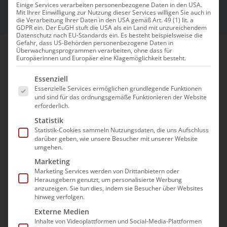
Einige Services verarbeiten personenbezogene Daten in den USA.
Mit Ihrer Einwilligung zur Nutzung dieser Services willigen Sie auch in
die Verarbeitung Ihrer Daten in den USA gemäß Art. 49 (1) lit. a
GDPR ein. Der EuGH stuft die USA als ein Land mit unzureichendem
Datenschutz nach EU-Standards ein. Es besteht beispielsweise die
Gefahr, dass US-Behörden personenbezogene Daten in
Überwachungsprogrammen verarbeiten, ohne dass für
Europäerinnen und Europäer eine Klagemöglichkeit besteht.
Aral Fleet Solutions bietet maximale
Es folgt eine Liste der Service-Gruppen, für die e
Essenziell
Flexibilität an mehr als 2.400 Aral Tankstellen
Essenzielle Services ermöglichen grundlegende Funktionen
und mehr als 100 Aral Automatenstationen
und sind für das ordnungsgemäße Funktionieren der Website
erforderlich.
(sog. Automatic Diesel Stations, kurz: ADS) im
Statistik
größten eigenen Tankstellennetz
Statistik-Cookies sammeln Nutzungsdaten, die uns Aufschluss
Deutschlands. Dank des ROUTEX Verbundes
darüber geben, wie unsere Besucher mit unserer Website
umgehen.
mit Eni, OMV, Circle K und weiteren Anbietern
Marketing
sowie der Partnervereinbarung mit
Marketing Services werden von Drittanbietern oder
TotalEnergies und Westfalen (inkl. der Marke
Herausgebern genutzt, um personalisierte Werbung
anzuzeigen. Sie tun dies, indem sie Besucher über Websites
Markant), können die Tankkarten von Aral
hinweg verfolgen.
Fleet Solutions in Deutschland aktuell an
Externe Medien
insgesamt rund 4.900 Akzeptanzstellen
Inhalte von Videoplattformen und Social-Media-Plattformen