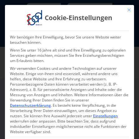
Skip
Newsletter
TarifNewsletter
Mit die
to
Cookie-Einstellungen
content
Mitglieder-Login
Wir benötigen Ihre Einwilligung, bevor Sie unsere Website weiter
Fort- und Weiterbildung I Termine
besuchen können.
Wenn Sie unter 16 Jahre alt sind und Ihre Einwilligung zu optionalen
Services geben möchten, müssen Sie Ihre Erziehungsberechtigten
um Erlaubnis bitten.
Wir verwenden Cookies und andere Technologien auf unserer
Website. Einige von ihnen sind essenziell, während andere uns
helfen, diese Website und Ihre Erfahrung zu verbessern.
Personenbezogene Daten können verarbeitet werden (z. B. IP-
Adressen), z. B. für personalisierte Anzeigen und Inhalte oder die
Messung von Anzeigen und Inhalten.
Weitere Informationen über die
Aral
Verwendung Ihrer Daten finden Sie in unserer
Datenschutzerklärung
.
Es besteht keine Verpflichtung, in die
Verarbeitung Ihrer Daten einzuwilligen, um dieses Angebot zu
nutzen.
Sie können Ihre Auswahl jederzeit unter
Einstellungen
Ein starker Partner für Ihre
widerrufen oder anpassen.
Bitte beachten Sie, dass aufgrund
individueller Einstellungen möglicherweise nicht alle Funktionen der
Flotte
Website verfügbar sind.