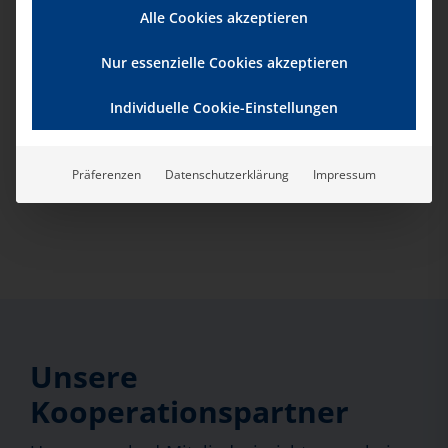
Anmeldung Aral-Tankkarte
Alle Cookies akzeptieren
Nur essenzielle Cookies akzeptieren
Sie haben 6 oder mehr Fahrzeuge? Dann
klicken Sie hier:
Individuelle Cookie-Einstellungen
Anmeldung Aral-Tankkarte
Präferenzen
Datenschutzerklärung
Impressum
Unsere
Kooperationspartner