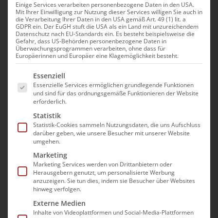
Einige Services verarbeiten personenbezogene Daten in den USA.
Mit Ihrer Einwilligung zur Nutzung dieser Services willigen Sie auch in
die Verarbeitung Ihrer Daten in den USA gemäß Art. 49 (1) lit. a
Der bad e.V. freut sich, die curenect als
GDPR ein. Der EuGH stuft die USA als ein Land mit unzureichendem
Datenschutz nach EU-Standards ein. Es besteht beispielsweise die
Partner gewonnen zu haben, um den
Gefahr, dass US-Behörden personenbezogene Daten in
Überwachungsprogrammen verarbeiten, ohne dass für
Verbandsmitgliedern die derzeit beste Lösung
Europäerinnen und Europäer eine Klagemöglichkeit besteht.
anbieten zu können. Mit Erfahrung und
Es folgt eine Liste der Service-Gruppen, für die e
Expertise aus über 70.000 erfolgreichen TI-
Essenziell
Essenzielle Services ermöglichen grundlegende Funktionen
Anbindungen von Arztpraxen,
und sind für das ordnungsgemäße Funktionieren der Website
Krankenhäusern und Apotheken, die
erforderlich.
gemeinsam im starken Partnernetzwerk
Statistik
Statistik-Cookies sammeln Nutzungsdaten, die uns Aufschluss
umgesetzt wurden, verfügt curenect über ein
darüber geben, wie unsere Besucher mit unserer Website
umfassendes Branchen-Know-How und ist
umgehen.
seit dem Start der Telematikinfrastruktur mit
Marketing
Marketing Services werden von Drittanbietern oder
diesem umfangreichen Thema vertraut.
Herausgebern genutzt, um personalisierte Werbung
anzuzeigen. Sie tun dies, indem sie Besucher über Websites
hinweg verfolgen.
Die curenect GmbH ist nicht nur gematik-
Externe Medien
zertifiziert und somit als zugelassener Partner
Inhalte von Videoplattformen und Social-Media-Plattformen
gelistet, sie verfügt auch über einen engen