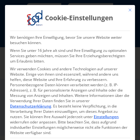
Skip
Newsletter
TarifNewsletter
Mit die
to
Cookie-Einstellungen
content
Mitglieder-Login
Wir benötigen Ihre Einwilligung, bevor Sie unsere Website weiter
Fort- und Weiterbildung I Termine
besuchen können.
Wenn Sie unter 16 Jahre alt sind und Ihre Einwilligung zu optionalen
Services geben möchten, müssen Sie Ihre Erziehungsberechtigten
um Erlaubnis bitten.
Wir verwenden Cookies und andere Technologien auf unserer
Website. Einige von ihnen sind essenziell, während andere uns
helfen, diese Website und Ihre Erfahrung zu verbessern.
Personenbezogene Daten können verarbeitet werden (z. B. IP-
Adressen), z. B. für personalisierte Anzeigen und Inhalte oder die
Messung von Anzeigen und Inhalten.
Weitere Informationen über die
Curenect
Verwendung Ihrer Daten finden Sie in unserer
Datenschutzerklärung
.
Es besteht keine Verpflichtung, in die
Verarbeitung Ihrer Daten einzuwilligen, um dieses Angebot zu
nutzen.
Sie können Ihre Auswahl jederzeit unter
Einstellungen
widerrufen oder anpassen.
Bitte beachten Sie, dass aufgrund
individueller Einstellungen möglicherweise nicht alle Funktionen der
Website verfügbar sind.