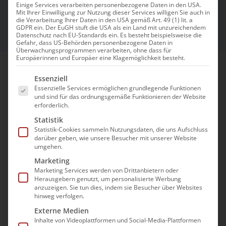
sichern
Einige Services verarbeiten personenbezogene Daten in den USA.
Mit Ihrer Einwilligung zur Nutzung dieser Services willigen Sie auch in
die Verarbeitung Ihrer Daten in den USA gemäß Art. 49 (1) lit. a
GDPR ein. Der EuGH stuft die USA als ein Land mit unzureichendem
Datenschutz nach EU-Standards ein. Es besteht beispielsweise die
Gefahr, dass US-Behörden personenbezogene Daten in
Überwachungsprogrammen verarbeiten, ohne dass für
Europäerinnen und Europäer eine Klagemöglichkeit besteht.
Es folgt eine Liste der Service-Gruppen, für die e
Essenziell
Die Pflegestrategen begleiten
Essenzielle Services ermöglichen grundlegende Funktionen
Pflegeeinrichtungen dort, wo Unterstützung
und sind für das ordnungsgemäße Funktionieren der Website
erforderlich.
tatsächlich gebraucht wird: im laufenden
Statistik
Betrieb. Der Fokus liegt auf praxisnaher
Statistik-Cookies sammeln Nutzungsdaten, die uns Aufschluss
Unterstützung vor Ort durch Beraterinnen
darüber geben, wie unsere Besucher mit unserer Website
umgehen.
und Berater aus der Pflegebranche, die
Marketing
gemeinsam mit Leitungen und Teams an
Marketing Services werden von Drittanbietern oder
tragfähigen Strukturen, Abläufen und
Herausgebern genutzt, um personalisierte Werbung
anzuzeigen. Sie tun dies, indem sie Besucher über Websites
Führungsfragen arbeiten.
hinweg verfolgen.
Externe Medien
Leistungsschwerpunkte der
Inhalte von Videoplattformen und Social-Media-Plattformen