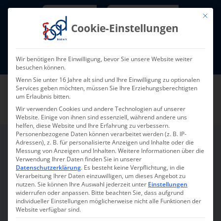
Skip
Newsletter
TarifNewsletter
Mit die
to
Cookie-Einstellungen
content
Mitglieder-Login
Wir benötigen Ihre Einwilligung, bevor Sie unsere Website weiter
Fort- und Weiterbildung I Termine
besuchen können.
Wenn Sie unter 16 Jahre alt sind und Ihre Einwilligung zu optionalen
Services geben möchten, müssen Sie Ihre Erziehungsberechtigten
um Erlaubnis bitten.
Wir verwenden Cookies und andere Technologien auf unserer
Website. Einige von ihnen sind essenziell, während andere uns
helfen, diese Website und Ihre Erfahrung zu verbessern.
Personenbezogene Daten können verarbeitet werden (z. B. IP-
Adressen), z. B. für personalisierte Anzeigen und Inhalte oder die
Messung von Anzeigen und Inhalten.
Weitere Informationen über die
Die Pflegestrategen
Verwendung Ihrer Daten finden Sie in unserer
Datenschutzerklärung
.
Es besteht keine Verpflichtung, in die
Verarbeitung Ihrer Daten einzuwilligen, um dieses Angebot zu
nutzen.
Sie können Ihre Auswahl jederzeit unter
Einstellungen
Führung stärken, Prozesse
widerrufen oder anpassen.
Bitte beachten Sie, dass aufgrund
individueller Einstellungen möglicherweise nicht alle Funktionen der
ordnen, Wirtschaftlichkeit
Website verfügbar sind.