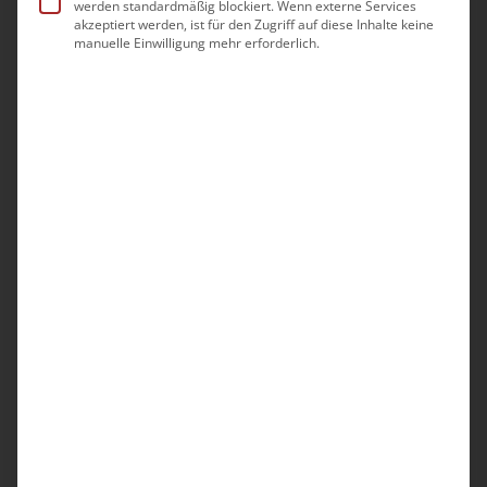
Pflegestrategen
werden standardmäßig blockiert. Wenn externe Services
akzeptiert werden, ist für den Zugriff auf diese Inhalte keine
manuelle Einwilligung mehr erforderlich.
Operative Organisationsberatung:
Direkte Begleitung vor Ort, Mitarbeit in
bestehenden Strukturen, Unterstützung
bei Arbeitsorganisation, Dienst- und
Tourenplanung sowie Führungs- und
Verantwortungsstrukturen. Umsetzung
gemeinsam mit PDL, Leitungskräften und
Teams im laufenden Betrieb.
Unternehmensberatung:
Ausbau von
Pflegediensten und Pflege-
Wohngemeinschaften – Begleitung beim
Aufbau, der Strukturierung und der
Inbetriebnahme von Pflege-
Wohngemeinschaften. Praxisnahe
Unterstützung in der Start- und