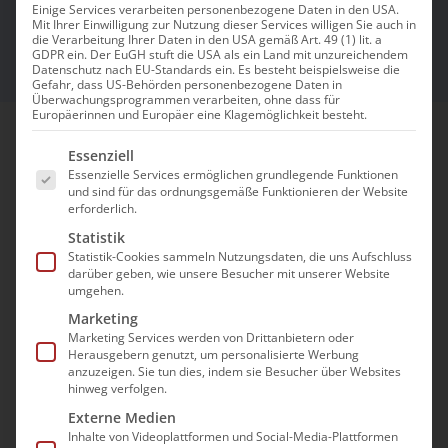
Hand
Einige Services verarbeiten personenbezogene Daten in den USA.
Mit Ihrer Einwilligung zur Nutzung dieser Services willigen Sie auch in
die Verarbeitung Ihrer Daten in den USA gemäß Art. 49 (1) lit. a
GDPR ein. Der EuGH stuft die USA als ein Land mit unzureichendem
Datenschutz nach EU-Standards ein. Es besteht beispielsweise die
Gefahr, dass US-Behörden personenbezogene Daten in
Überwachungsprogrammen verarbeiten, ohne dass für
Europäerinnen und Europäer eine Klagemöglichkeit besteht.
Es folgt eine Liste der Service-Gruppen, für die e
Essenziell
FaMaCom unterstützt ambulante Dienste und
Essenzielle Services ermöglichen grundlegende Funktionen
stationäre Einrichtungen mit praxistauglichen
und sind für das ordnungsgemäße Funktionieren der Website
erforderlich.
Lösungen in Arbeitsschutz, Brandschutz,
Statistik
Explosionsschutz, Gesundheitsmanagement
Statistik-Cookies sammeln Nutzungsdaten, die uns Aufschluss
sowie bei Unterweisungen und Schulungen.
darüber geben, wie unsere Besucher mit unserer Website
umgehen.
FaMaCom begleitet Sie bei zentralen
Marketing
Marketing Services werden von Drittanbietern oder
Organisations- und Sicherheitsthemen
.
Herausgebern genutzt, um personalisierte Werbung
Der Fokus liegt auf fachlich fundierten,
anzuzeigen. Sie tun dies, indem sie Besucher über Websites
hinweg verfolgen.
pragmatischen und im Betriebsalltag
Externe Medien
umsetzbaren Lösungen. Das Unternehmen
Inhalte von Videoplattformen und Social-Media-Plattformen