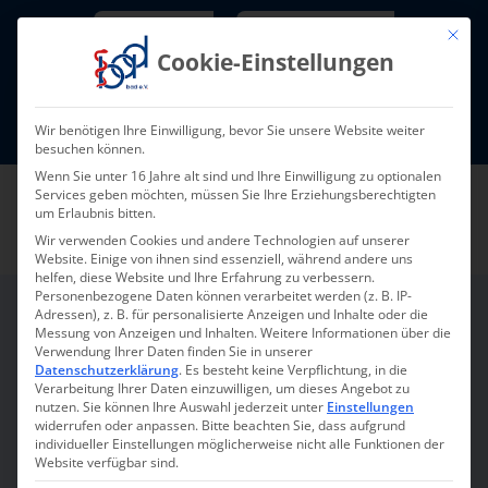
Skip
Newsletter
TarifNewsletter
Mit die
to
Cookie-Einstellungen
content
Mitglieder-Login
Wir benötigen Ihre Einwilligung, bevor Sie unsere Website weiter
Fort- und Weiterbildung I Termine
besuchen können.
Wenn Sie unter 16 Jahre alt sind und Ihre Einwilligung zu optionalen
Services geben möchten, müssen Sie Ihre Erziehungsberechtigten
um Erlaubnis bitten.
Wir verwenden Cookies und andere Technologien auf unserer
Website. Einige von ihnen sind essenziell, während andere uns
helfen, diese Website und Ihre Erfahrung zu verbessern.
Personenbezogene Daten können verarbeitet werden (z. B. IP-
Adressen), z. B. für personalisierte Anzeigen und Inhalte oder die
Messung von Anzeigen und Inhalten.
Weitere Informationen über die
FaMaCom
Verwendung Ihrer Daten finden Sie in unserer
Datenschutzerklärung
.
Es besteht keine Verpflichtung, in die
Verarbeitung Ihrer Daten einzuwilligen, um dieses Angebot zu
nutzen.
Sie können Ihre Auswahl jederzeit unter
Einstellungen
Arbeitsschutz und
widerrufen oder anpassen.
Bitte beachten Sie, dass aufgrund
individueller Einstellungen möglicherweise nicht alle Funktionen der
Arbeitssicherheit aus einer
Website verfügbar sind.