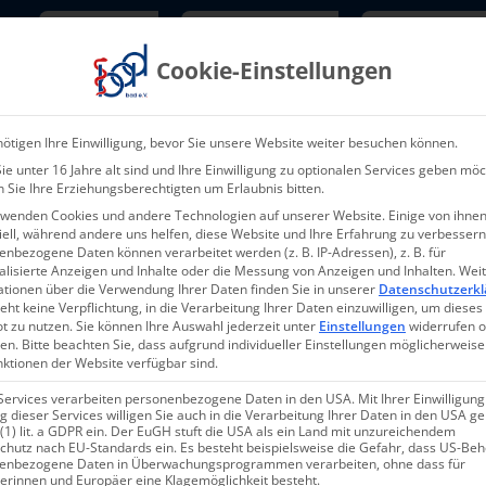
Newsletter
TarifNewsletter
Mitgliede
Cookie-Einstellungen
Über uns
Aktuelles & Presse
L
ötigen Ihre Einwilligung, bevor Sie unsere Website weiter besuchen können.
e unter 16 Jahre alt sind und Ihre Einwilligung zu optionalen Services geben möc
 Sie Ihre Erziehungsberechtigten um Erlaubnis bitten.
rwenden Cookies und andere Technologien auf unserer Website. Einige von ihnen
ell, während andere uns helfen, diese Website und Ihre Erfahrung zu verbessern
nbezogene Daten können verarbeitet werden (z. B. IP-Adressen), z. B. für
Termin: 28. Se
alisierte Anzeigen und Inhalte oder die Messung von Anzeigen und Inhalten.
Wei
ationen über die Verwendung Ihrer Daten finden Sie in unserer
Datenschutzerkl
Tagespflege – 
eht keine Verpflichtung, in die Verarbeitung Ihrer Daten einzuwilligen, um dieses
t zu nutzen.
Sie können Ihre Auswahl jederzeit unter
Einstellungen
widerrufen 
prüfung durch
en.
Bitte beachten Sie, dass aufgrund individueller Einstellungen möglicherweise
nktionen der Website verfügbar sind.
Services verarbeiten personenbezogene Daten in den USA. Mit Ihrer Einwilligung
 dieser Services willigen Sie auch in die Verarbeitung Ihrer Daten in den USA 
 (1) lit. a GDPR ein. Der EuGH stuft die USA als ein Land mit unzureichendem
chutz nach EU-Standards ein. Es besteht beispielsweise die Gefahr, dass US-Be
enbezogene Daten in Überwachungsprogrammen verarbeiten, ohne dass für
erinnen und Europäer eine Klagemöglichkeit besteht.