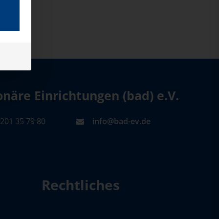
äre Einrichtungen (bad) e.V.
201 35 79 80
info@bad-ev.de
Rechtliches