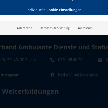
Individuelle Cookie-Einstellungen
Präferenzen
Datenschutzerklärung
Impressum
band Ambulante Dienste und Station
aße 50, 45130 Essen
0201 35 40 01
0
i Instagram
bad e.V. bei Facebook
d Weiterbildungen