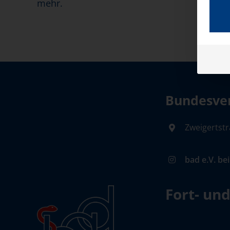
mehr.
Bundesver
Zweigertstr
bad e.V. be
Fort- un