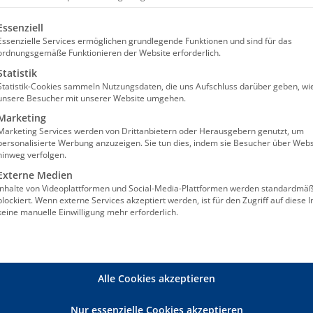
olgt eine Liste der Service-Gruppen, für die eine Einw
Essenziell
mehr lesen
Essenzielle Services ermöglichen grundlegende Funktionen und sind für das
ordnungsgemäße Funktionieren der Website erforderlich.
Statistik
Statistik-Cookies sammeln Nutzungsdaten, die uns Aufschluss darüber geben, wi
unsere Besucher mit unserer Website umgehen.
Marketing
Marketing Services werden von Drittanbietern oder Herausgebern genutzt, um
personalisierte Werbung anzuzeigen. Sie tun dies, indem sie Besucher über Webs
ndlungen und weite
hinweg verfolgen.
Externe Medien
Expertise
Inhalte von Videoplattformen und Social-Media-Plattformen werden standardmäß
blockiert. Wenn externe Services akzeptiert werden, ist für den Zugriff auf diese I
keine manuelle Einwilligung mehr erforderlich.
t Ihnen bei betriebswirtschaftlichen Fragen auf Wun
ation fachübergreifend persönliche Lösungen erarbei
e bei individuellen Einzelverhandlungen, Unternehm
Alle Cookies akzeptieren
olgeregelungen, Bedarfs- und Standortanalysen, F
Nur essenzielle Cookies akzeptieren