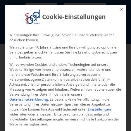
Skip
Newsletter
TarifNewsletter
Mit die
to
Cookie-Einstellungen
content
Mitglieder-Login
Wir benötigen Ihre Einwilligung, bevor Sie unsere Website weiter
Fort- und Weiterbildung I Termine
besuchen können.
Wenn Sie unter 16 Jahre alt sind und Ihre Einwilligung zu optionalen
Services geben möchten, müssen Sie Ihre Erziehungsberechtigten
um Erlaubnis bitten.
Wir verwenden Cookies und andere Technologien auf unserer
Website. Einige von ihnen sind essenziell, während andere uns
helfen, diese Website und Ihre Erfahrung zu verbessern.
Personenbezogene Daten können verarbeitet werden (z. B. IP-
Adressen), z. B. für personalisierte Anzeigen und Inhalte oder die
Messung von Anzeigen und Inhalten.
Weitere Informationen über die
Verwendung Ihrer Daten finden Sie in unserer
Verbände initiieren
Datenschutzerklärung
.
Es besteht keine Verpflichtung, in die
Verarbeitung Ihrer Daten einzuwilligen, um dieses Angebot zu
gemeinsam Petition
nutzen.
Sie können Ihre Auswahl jederzeit unter
Einstellungen
widerrufen oder anpassen.
Bitte beachten Sie, dass aufgrund
individueller Einstellungen möglicherweise nicht alle Funktionen der
an den Deutschen
Website verfügbar sind.