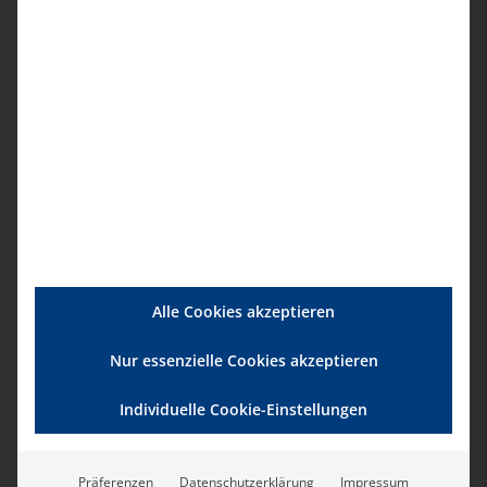
Treten Sie mit uns für die Zukunft der
professionellen Pflege ein und
unterzeichnen Sie diese Petition!
Vielen
Dank!
Unterschreiben Sie hier!
Alle Cookies akzeptieren
Nur essenzielle Cookies akzeptieren
Individuelle Cookie-Einstellungen
Präferenzen
Datenschutzerklärung
Impressum