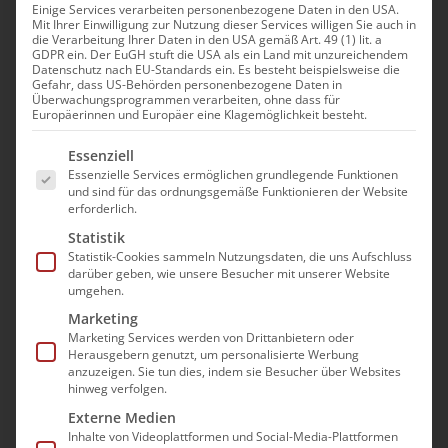
Bundestag
Einige Services verarbeiten personenbezogene Daten in den USA.
Mit Ihrer Einwilligung zur Nutzung dieser Services willigen Sie auch in
die Verarbeitung Ihrer Daten in den USA gemäß Art. 49 (1) lit. a
GDPR ein. Der EuGH stuft die USA als ein Land mit unzureichendem
Die Meldungen über wirtschaftliche
Datenschutz nach EU-Standards ein. Es besteht beispielsweise die
Gefahr, dass US-Behörden personenbezogene Daten in
Schwierigkeiten bis hin zur Insolvenz von
Überwachungsprogrammen verarbeiten, ohne dass für
Europäerinnen und Europäer eine Klagemöglichkeit besteht.
Unternehmen in der professionellen
Pflege reißen nicht ab. Das ist nicht nur
Es folgt eine Liste der Service-Gruppen, für die e
Essenziell
ein Alarmsignal an die Branche, sondern
Essenzielle Services ermöglichen grundlegende Funktionen
und sind für das ordnungsgemäße Funktionieren der Website
auch an Politik und Gesellschaft.
erforderlich.
Statistik
Die Bundesregierung muss jetzt schnell die
Statistik-Cookies sammeln Nutzungsdaten, die uns Aufschluss
Existenz der Pflegeunternehmen sichern,
darüber geben, wie unsere Besucher mit unserer Website
umgehen.
indem sie dafür sorgt, dass
Marketing
Marketing Services werden von Drittanbietern oder
alle Kostenträger die vorgeschriebenen
Herausgebern genutzt, um personalisierte Werbung
anzuzeigen. Sie tun dies, indem sie Besucher über Websites
Zahlungsfristen einhalten,
hinweg verfolgen.
alle Personal- und Sachkosten, die für
Externe Medien
die Pflege aufgewendet wurden,
Inhalte von Videoplattformen und Social-Media-Plattformen