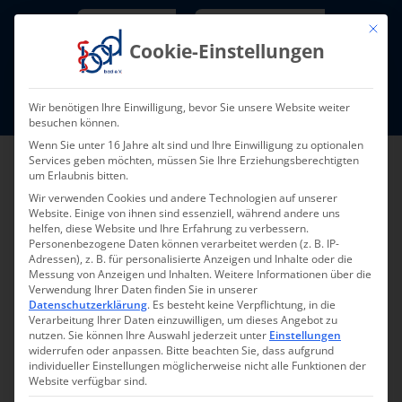
Skip
Newsletter
TarifNewsletter
Mit die
to
Cookie-Einstellungen
content
Mitglieder-Login
Wir benötigen Ihre Einwilligung, bevor Sie unsere Website weiter
Fort- und Weiterbildung I Termine
besuchen können.
Wenn Sie unter 16 Jahre alt sind und Ihre Einwilligung zu optionalen
Services geben möchten, müssen Sie Ihre Erziehungsberechtigten
um Erlaubnis bitten.
Wir verwenden Cookies und andere Technologien auf unserer
Website. Einige von ihnen sind essenziell, während andere uns
helfen, diese Website und Ihre Erfahrung zu verbessern.
Personenbezogene Daten können verarbeitet werden (z. B. IP-
Adressen), z. B. für personalisierte Anzeigen und Inhalte oder die
Messung von Anzeigen und Inhalten.
Weitere Informationen über die
Verwendung Ihrer Daten finden Sie in unserer
Datenschutzerklärung
.
Es besteht keine Verpflichtung, in die
Pressemeldung 024-
Verarbeitung Ihrer Daten einzuwilligen, um dieses Angebot zu
nutzen.
Sie können Ihre Auswahl jederzeit unter
Einstellungen
2025 – 06.08.2025
widerrufen oder anpassen.
Bitte beachten Sie, dass aufgrund
individueller Einstellungen möglicherweise nicht alle Funktionen der
Website verfügbar sind.