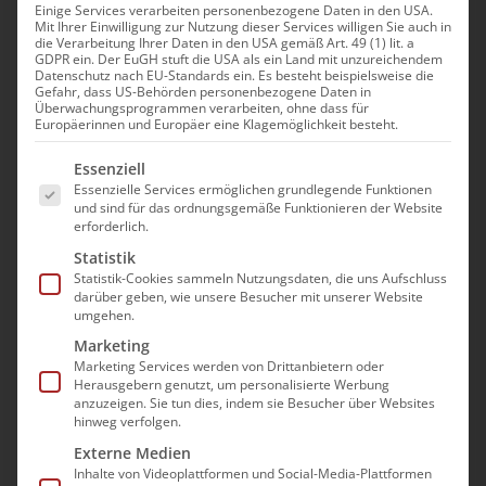
Einige Services verarbeiten personenbezogene Daten in den USA.
Mit Ihrer Einwilligung zur Nutzung dieser Services willigen Sie auch in
die Verarbeitung Ihrer Daten in den USA gemäß Art. 49 (1) lit. a
GDPR ein. Der EuGH stuft die USA als ein Land mit unzureichendem
Datenschutz nach EU-Standards ein. Es besteht beispielsweise die
Gefahr, dass US-Behörden personenbezogene Daten in
Kabinettsbeschluss zum
Überwachungsprogrammen verarbeiten, ohne dass für
Europäerinnen und Europäer eine Klagemöglichkeit besteht.
PKG und PflFAssG – bad
Es folgt eine Liste der Service-Gruppen, für die e
Essenziell
e.V. fordert
Essenzielle Services ermöglichen grundlegende Funktionen
und sind für das ordnungsgemäße Funktionieren der Website
Nachbesserungen
erforderlich.
Statistik
Die vom Bundeskabinett heute
Statistik-Cookies sammeln Nutzungsdaten, die uns Aufschluss
beschlossenen Gesetzentwürfe zur
darüber geben, wie unsere Besucher mit unserer Website
umgehen.
Pflegekompetenz und zur
Marketing
Pflegefachassistenzausbildung werden nach
Marketing Services werden von Drittanbietern oder
Meinung des Bundesverband Ambulante
Herausgebern genutzt, um personalisierte Werbung
anzuzeigen. Sie tun dies, indem sie Besucher über Websites
Dienste und Stationäre Einrichtungen (bad)
hinweg verfolgen.
e.V. ihren Ansprüchen nicht gerecht. „Gerade
Externe Medien
für den Bereich der häuslichen Krankenpflege
Inhalte von Videoplattformen und Social-Media-Plattformen