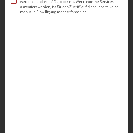
werden standardmäßig blockiert. Wenn externe Services
Aushangpflichtige
akzeptiert werden, ist für den Zugriff auf diese Inhalte keine
manuelle Einwilligung mehr erforderlich.
Gesetze
0,00
€
inkl. MwSt.
zzgl.
Versandkosten
Arbeitgeber in Deutschland sind verpflichtet,
ihre Mitarbeiter über ihre Rechte am
Arbeitsplatz und besondere
Schutzvorschriften zu informieren – mithilfe
von „aushangpflichtigen Gesetzen“. Doch
welches sind „aushangpflichtige Gesetze“ und
welche Konsequenzen drohen, wenn der
Arbeitgeber diesen Pflichten nicht