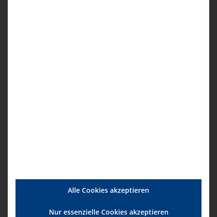
Pflegebedürftigkeit bei Kindern und
Jugendlichen
0,00
€
/
5,00
€
Alle Cookies akzeptieren
Nur essenzielle Cookies akzeptieren