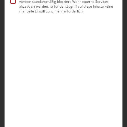
werden standardmäßig blockiert. Wenn externe Services
Kontrakturprophylaxe –
akzeptiert werden, ist für den Zugriff auf diese Inhalte keine
manuelle Einwilligung mehr erforderlich.
Ein Leitfaden für
Menschen, die in
Pflegeeinrichtungen
leben
1,00
€
/
2,00
€
inkl. MwSt.
zzgl.
Versandkosten
Bei einer Kontraktur kommt es durch die
Verkürzung von Muskeln, Sehnen und
Bändern sowie bei Schrumpfung der
Gelenkkapsel zu einer dauerhaften