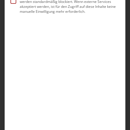
werden standardmäßig blockiert. Wenn externe Services
Personenbeförderung für
akzeptiert werden, ist für den Zugriff auf diese Inhalte keine
manuelle Einwilligung mehr erforderlich.
Tagespflegeeinrichtungen
0,00
€
inkl. MwSt.
zzgl.
Versandkosten
Das Merkblatt „Personenbeförderung für
Tagespflegeeinrichtungen“ ist
exklusiv und
nur für bad-Mitglieder bestellbar
, maximal 10
Exemplare pro Halbjahr, zzgl. Versandkosten.
Für weitere Bestellungen nehmen Sie bitte
Kontakt mit der bad-Bundesgeschäftsstelle
auf.
Zielgruppe:
Teilstationäre Einrichtungen