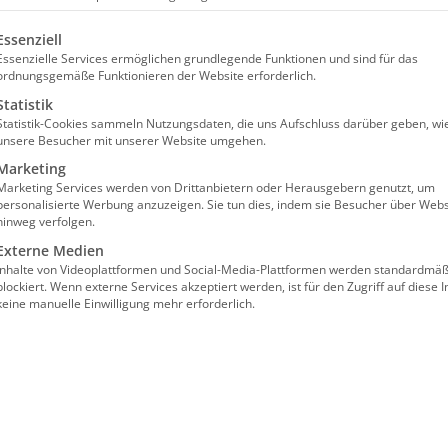
olgt eine Liste der Service-Gruppen, für die eine Einw
Essenziell
Essenzielle Services ermöglichen grundlegende Funktionen und sind für das
d
ordnungsgemäße Funktionieren der Website erforderlich.
Statistik
Statistik-Cookies sammeln Nutzungsdaten, die uns Aufschluss darüber geben, wi
.
unsere Besucher mit unserer Website umgehen.
Marketing
Marketing Services werden von Drittanbietern oder Herausgebern genutzt, um
k statt Konkurs: Wie Sie aus den Fehlern anderer
personalisierte Werbung anzuzeigen. Sie tun dies, indem sie Besucher über Webs
114,00€
riebe profitieren
hinweg verfolgen.
Externe Medien
Inhalte von Videoplattformen und Social-Media-Plattformen werden standardmäß
blockiert. Wenn externe Services akzeptiert werden, ist für den Zugriff auf diese I
keine manuelle Einwilligung mehr erforderlich.