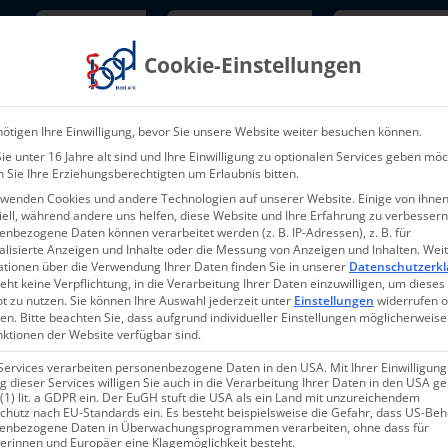
Newsletter
TarifNewsletter
Mitgliede
Cookie-Einstellungen
Über uns
Aktuelles & Presse
L
ötigen Ihre Einwilligung, bevor Sie unsere Website weiter besuchen können.
e unter 16 Jahre alt sind und Ihre Einwilligung zu optionalen Services geben möc
 Sie Ihre Erziehungsberechtigten um Erlaubnis bitten.
rwenden Cookies und andere Technologien auf unserer Website. Einige von ihnen
ell, während andere uns helfen, diese Website und Ihre Erfahrung zu verbessern
nbezogene Daten können verarbeitet werden (z. B. IP-Adressen), z. B. für
alisierte Anzeigen und Inhalte oder die Messung von Anzeigen und Inhalten.
Wei
ationen über die Verwendung Ihrer Daten finden Sie in unserer
Datenschutzerkl
eht keine Verpflichtung, in die Verarbeitung Ihrer Daten einzuwilligen, um dieses
t zu nutzen.
Sie können Ihre Auswahl jederzeit unter
Einstellungen
widerrufen 
en.
Bitte beachten Sie, dass aufgrund individueller Einstellungen möglicherweise
nktionen der Website verfügbar sind.
s
Services verarbeiten personenbezogene Daten in den USA. Mit Ihrer Einwilligung
 dieser Services willigen Sie auch in die Verarbeitung Ihrer Daten in den USA 
 (1) lit. a GDPR ein. Der EuGH stuft die USA als ein Land mit unzureichendem
n
chutz nach EU-Standards ein. Es besteht beispielsweise die Gefahr, dass US-Be
Veranstal
enbezogene Daten in Überwachungsprogrammen verarbeiten, ohne dass für
erinnen und Europäer eine Klagemöglichkeit besteht.