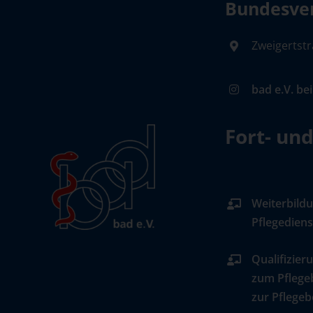
Bundesver
Zweigertstr
bad e.V. be
Fort- un
Weiterbildu
Pflegediens
Qualifizier
zum Pflege
zur Pflegeb