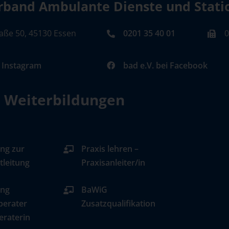
band Ambulante Dienste und Station
aße 50, 45130 Essen
0201 35 40 01
0
i Instagram
bad e.V. bei Facebook
d Weiterbildungen
ng zur
Praxis lehren –
tleitung
Praxisanleiter/in
ung
BaWiG
berater
Zusatzqualifikation
eraterin