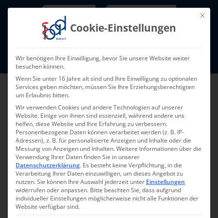
Skip
Newsletter
TarifNewsletter
Mit die
to
Cookie-Einstellungen
content
Mitglieder-Login
Wir benötigen Ihre Einwilligung, bevor Sie unsere Website weiter
Fort- und Weiterbildung I Termine
besuchen können.
Wenn Sie unter 16 Jahre alt sind und Ihre Einwilligung zu optionalen
Services geben möchten, müssen Sie Ihre Erziehungsberechtigten
um Erlaubnis bitten.
Wir verwenden Cookies und andere Technologien auf unserer
Website. Einige von ihnen sind essenziell, während andere uns
helfen, diese Website und Ihre Erfahrung zu verbessern.
Personenbezogene Daten können verarbeitet werden (z. B. IP-
Adressen), z. B. für personalisierte Anzeigen und Inhalte oder die
Messung von Anzeigen und Inhalten.
Weitere Informationen über die
Verwendung Ihrer Daten finden Sie in unserer
Zurück
Vor
Datenschutzerklärung
.
Es besteht keine Verpflichtung, in die
Verarbeitung Ihrer Daten einzuwilligen, um dieses Angebot zu
nutzen.
Sie können Ihre Auswahl jederzeit unter
Einstellungen
widerrufen oder anpassen.
Bitte beachten Sie, dass aufgrund
individueller Einstellungen möglicherweise nicht alle Funktionen der
Netzwerktreffen
Website verfügbar sind.