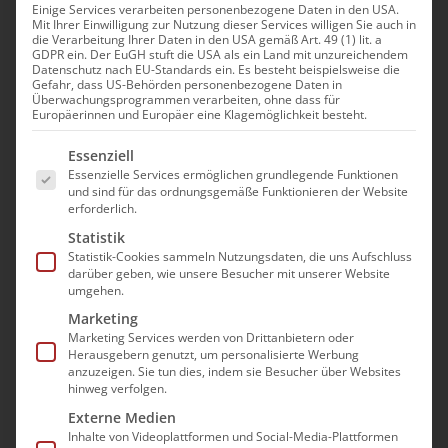
Leitungskräfte
Einige Services verarbeiten personenbezogene Daten in den USA.
Mit Ihrer Einwilligung zur Nutzung dieser Services willigen Sie auch in
die Verarbeitung Ihrer Daten in den USA gemäß Art. 49 (1) lit. a
Veranstaltungen
GDPR ein. Der EuGH stuft die USA als ein Land mit unzureichendem
Datenschutz nach EU-Standards ein. Es besteht beispielsweise die
Es wurden keine Ergebnisse gefunden.
Gefahr, dass US-Behörden personenbezogene Daten in
Hinweis
Überwachungsprogrammen verarbeiten, ohne dass für
Europäerinnen und Europäer eine Klagemöglichkeit besteht.
Anstehende
Ver
Suche
Es folgt eine Liste der Service-Gruppen, für die e
Verans
Zusam
Essenziell
Datum
Ans
Essenzielle Services ermöglichen grundlegende Funktionen
Such-
und sind für das ordnungsgemäße Funktionieren der Website
auswählen.
Nav
erforderlich.
Vorherige
Heute
Nächste
und
Statistik
Veranstaltungen
Veransta
Ansich
Statistik-Cookies sammeln Nutzungsdaten, die uns Aufschluss
darüber geben, wie unsere Besucher mit unserer Website
umgehen.
Kalender abonnieren
Marketing
Marketing Services werden von Drittanbietern oder
Herausgebern genutzt, um personalisierte Werbung
anzuzeigen. Sie tun dies, indem sie Besucher über Websites
hinweg verfolgen.
Externe Medien
Inhalte von Videoplattformen und Social-Media-Plattformen