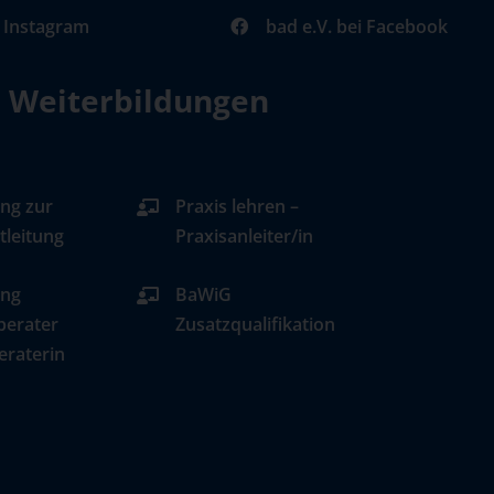
i Instagram
bad e.V. bei Facebook
d Weiterbildungen
ng zur
Praxis lehren –
tleitung
Praxisanleiter/in
ung
BaWiG
berater
Zusatzqualifikation
eraterin