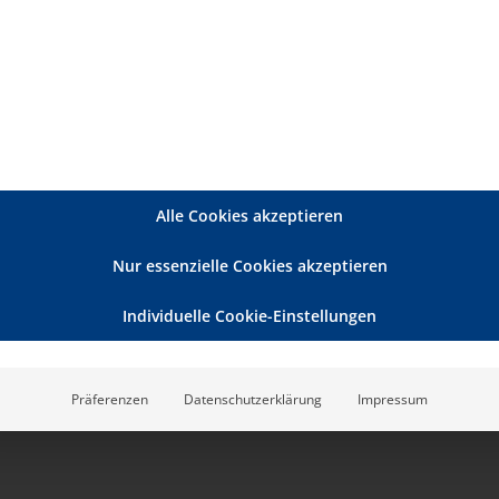
p: Pflegeberatung nach § 45 SGB XI / Aufbaumodul für
114,00€
rater nach § 7a SGB XI
Alle Cookies akzeptieren
Nur essenzielle Cookies akzeptieren
Individuelle Cookie-Einstellungen
Präferenzen
Datenschutzerklärung
Impressum