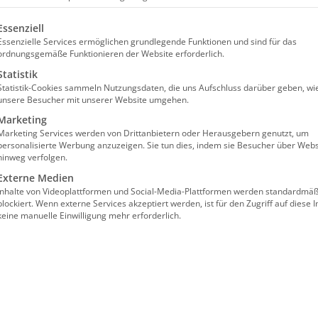
olgt eine Liste der Service-Gruppen, für die eine Einw
Essenziell
Essenzielle Services ermöglichen grundlegende Funktionen und sind für das
d
ordnungsgemäße Funktionieren der Website erforderlich.
Statistik
Statistik-Cookies sammeln Nutzungsdaten, die uns Aufschluss darüber geben, wi
.
unsere Besucher mit unserer Website umgehen.
Marketing
Marketing Services werden von Drittanbietern oder Herausgebern genutzt, um
zierung zum Pflegeberater/zur Pflegeberaterin auf der
personalisierte Werbung anzuzeigen. Sie tun dies, indem sie Besucher über Webs
454,00€
e von § 45 SGB XI
hinweg verfolgen.
Externe Medien
Inhalte von Videoplattformen und Social-Media-Plattformen werden standardmäß
blockiert. Wenn externe Services akzeptiert werden, ist für den Zugriff auf diese I
keine manuelle Einwilligung mehr erforderlich.
zierung zum Pflegeberater/zur Pflegeberaterin auf der
454,00€
e von § 45 SGB XI