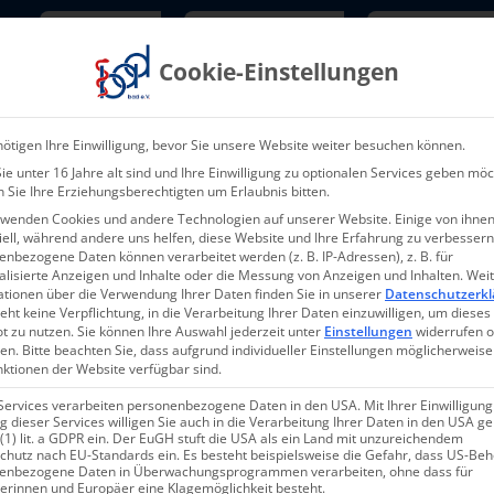
Newsletter
TarifNewsletter
Mitgliede
Cookie-Einstellungen
Über uns
Aktuelles & Presse
L
ötigen Ihre Einwilligung, bevor Sie unsere Website weiter besuchen können.
e unter 16 Jahre alt sind und Ihre Einwilligung zu optionalen Services geben möc
 Sie Ihre Erziehungsberechtigten um Erlaubnis bitten.
rwenden Cookies und andere Technologien auf unserer Website. Einige von ihnen
ell, während andere uns helfen, diese Website und Ihre Erfahrung zu verbessern
nbezogene Daten können verarbeitet werden (z. B. IP-Adressen), z. B. für
alisierte Anzeigen und Inhalte oder die Messung von Anzeigen und Inhalten.
Wei
ationen über die Verwendung Ihrer Daten finden Sie in unserer
Datenschutzerkl
eht keine Verpflichtung, in die Verarbeitung Ihrer Daten einzuwilligen, um dieses
t zu nutzen.
Sie können Ihre Auswahl jederzeit unter
Einstellungen
widerrufen 
en.
Bitte beachten Sie, dass aufgrund individueller Einstellungen möglicherweise
nktionen der Website verfügbar sind.
45 SGB XI
Services verarbeiten personenbezogene Daten in den USA. Mit Ihrer Einwilligung
 dieser Services willigen Sie auch in die Verarbeitung Ihrer Daten in den USA 
 (1) lit. a GDPR ein. Der EuGH stuft die USA als ein Land mit unzureichendem
n
chutz nach EU-Standards ein. Es besteht beispielsweise die Gefahr, dass US-Be
Veranstal
enbezogene Daten in Überwachungsprogrammen verarbeiten, ohne dass für
erinnen und Europäer eine Klagemöglichkeit besteht.