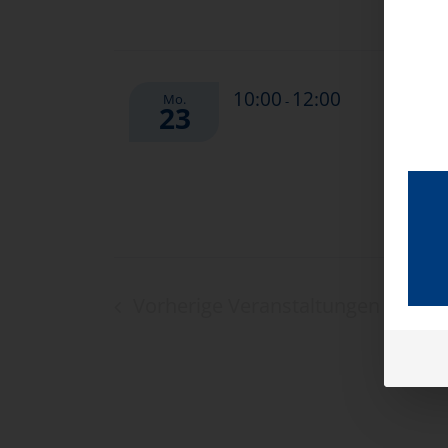
Fresh-U
10:00
12:00
Mo.
-
23
Pflegebe
Vorherige
Veranstaltungen