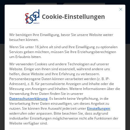
Skip
Newsletter
TarifNewsletter
Mit die
to
Cookie-Einstellungen
content
Mitglieder-Login
Wir benötigen Ihre Einwilligung, bevor Sie unsere Website weiter
Fort- und Weiterbildung I Termine
besuchen können.
Wenn Sie unter 16 Jahre alt sind und Ihre Einwilligung zu optionalen
Services geben möchten, müssen Sie Ihre Erziehungsberechtigten
um Erlaubnis bitten.
Wir verwenden Cookies und andere Technologien auf unserer
Website. Einige von ihnen sind essenziell, während andere uns
helfen, diese Website und Ihre Erfahrung zu verbessern.
Personenbezogene Daten können verarbeitet werden (z. B. IP-
Adressen), z. B. für personalisierte Anzeigen und Inhalte oder die
Messung von Anzeigen und Inhalten.
Weitere Informationen über die
Verwendung Ihrer Daten finden Sie in unserer
Zurück
Vor
Datenschutzerklärung
.
Es besteht keine Verpflichtung, in die
Verarbeitung Ihrer Daten einzuwilligen, um dieses Angebot zu
nutzen.
Sie können Ihre Auswahl jederzeit unter
Einstellungen
widerrufen oder anpassen.
Bitte beachten Sie, dass aufgrund
individueller Einstellungen möglicherweise nicht alle Funktionen der
Pflegefrühstück
Website verfügbar sind.