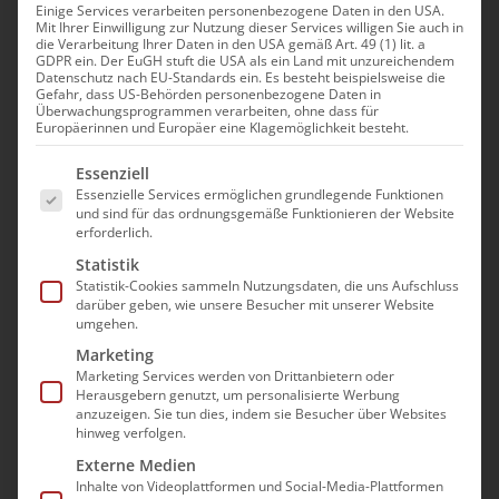
Einige Services verarbeiten personenbezogene Daten in den USA.
Veranstaltungen
Mit Ihrer Einwilligung zur Nutzung dieser Services willigen Sie auch in
die Verarbeitung Ihrer Daten in den USA gemäß Art. 49 (1) lit. a
Es wurden keine Ergebnisse gefunden.
Hinweis
GDPR ein. Der EuGH stuft die USA als ein Land mit unzureichendem
Datenschutz nach EU-Standards ein. Es besteht beispielsweise die
Gefahr, dass US-Behörden personenbezogene Daten in
Anstehende
Ver
Überwachungsprogrammen verarbeiten, ohne dass für
Suche
Verans
Europäerinnen und Europäer eine Klagemöglichkeit besteht.
Zusam
Datum
Ans
Es folgt eine Liste der Service-Gruppen, für die e
Such-
Essenziell
auswählen.
Nav
Essenzielle Services ermöglichen grundlegende Funktionen
Veranstaltungen
Vorherige
Heute
Nächste
und
und sind für das ordnungsgemäße Funktionieren der Website
Veransta
erforderlich.
Ansich
Statistik
Kalender abonnieren
Statistik-Cookies sammeln Nutzungsdaten, die uns Aufschluss
darüber geben, wie unsere Besucher mit unserer Website
umgehen.
Marketing
Marketing Services werden von Drittanbietern oder
Herausgebern genutzt, um personalisierte Werbung
anzuzeigen. Sie tun dies, indem sie Besucher über Websites
hinweg verfolgen.
Externe Medien
Inhalte von Videoplattformen und Social-Media-Plattformen