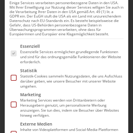
Erbringung von
Einige Services verarbeiten personenbezogene Daten in den USA.
Mit Ihrer Einwilligung zur Nutzung dieser Services willigen Sie auch in
die Verarbeitung Ihrer Daten in den USA gemäß Art. 49 (1) lit. a
Behandlungspflege LG1
GDPR ein. Der EuGH stuft die USA als ein Land mit unzureichendem
Datenschutz nach EU-Standards ein. Es besteht beispielsweise die
in Baden-Württemberg
Gefahr, dass US-Behörden personenbezogene Daten in
Überwachungsprogrammen verarbeiten, ohne dass für
Europäerinnen und Europäer eine Klagemöglichkeit besteht.
Veranstaltungen
Es folgt eine Liste der Service-Gruppen, für die e
Essenziell
Es wurden keine Ergebnisse gefunden.
Hinweis
Essenzielle Services ermöglichen grundlegende Funktionen
und sind für das ordnungsgemäße Funktionieren der Website
erforderlich.
Anstehende
Ver
Suche
Verans
Zusam
Statistik
Datum
Ans
Statistik-Cookies sammeln Nutzungsdaten, die uns Aufschluss
Such-
auswählen.
darüber geben, wie unsere Besucher mit unserer Website
Nav
umgehen.
Veranstaltungen
Vorherige
Heute
Nächste
und
Marketing
Veransta
Ansich
Marketing Services werden von Drittanbietern oder
Herausgebern genutzt, um personalisierte Werbung
Kalender abonnieren
anzuzeigen. Sie tun dies, indem sie Besucher über Websites
hinweg verfolgen.
Externe Medien
Inhalte von Videoplattformen und Social-Media-Plattformen