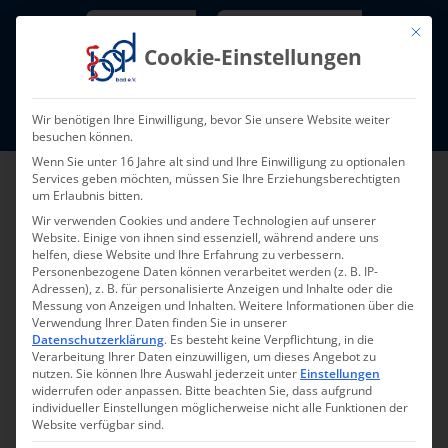
Skip
Newsletter
TarifNewsletter
Mit die
to
Cookie-Einstellungen
content
Mitglieder-Login
Wir benötigen Ihre Einwilligung, bevor Sie unsere Website weiter
Fort- und Weiterbildung I Termine
besuchen können.
Wenn Sie unter 16 Jahre alt sind und Ihre Einwilligung zu optionalen
Services geben möchten, müssen Sie Ihre Erziehungsberechtigten
um Erlaubnis bitten.
Wir verwenden Cookies und andere Technologien auf unserer
Website. Einige von ihnen sind essenziell, während andere uns
helfen, diese Website und Ihre Erfahrung zu verbessern.
Personenbezogene Daten können verarbeitet werden (z. B. IP-
Adressen), z. B. für personalisierte Anzeigen und Inhalte oder die
Messung von Anzeigen und Inhalten.
Weitere Informationen über die
Verwendung Ihrer Daten finden Sie in unserer
Zurück
Vor
Datenschutzerklärung
.
Es besteht keine Verpflichtung, in die
Verarbeitung Ihrer Daten einzuwilligen, um dieses Angebot zu
nutzen.
Sie können Ihre Auswahl jederzeit unter
Einstellungen
widerrufen oder anpassen.
Bitte beachten Sie, dass aufgrund
individueller Einstellungen möglicherweise nicht alle Funktionen der
Qualifizierung zur
Website verfügbar sind.