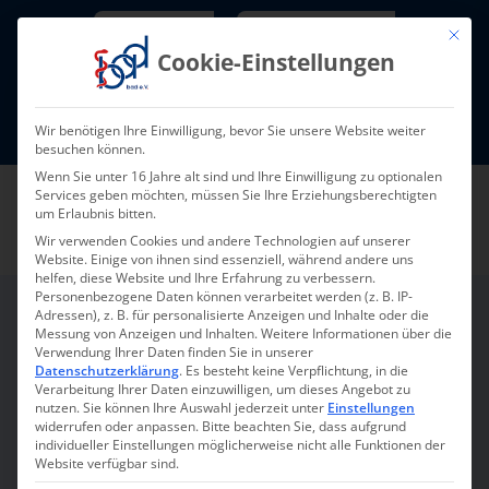
Skip
Newsletter
TarifNewsletter
Mit die
to
Cookie-Einstellungen
content
Mitglieder-Login
Wir benötigen Ihre Einwilligung, bevor Sie unsere Website weiter
Fort- und Weiterbildung I Termine
besuchen können.
Wenn Sie unter 16 Jahre alt sind und Ihre Einwilligung zu optionalen
Services geben möchten, müssen Sie Ihre Erziehungsberechtigten
um Erlaubnis bitten.
Wir verwenden Cookies und andere Technologien auf unserer
Website. Einige von ihnen sind essenziell, während andere uns
helfen, diese Website und Ihre Erfahrung zu verbessern.
Personenbezogene Daten können verarbeitet werden (z. B. IP-
Adressen), z. B. für personalisierte Anzeigen und Inhalte oder die
Messung von Anzeigen und Inhalten.
Weitere Informationen über die
®
Verwendung Ihrer Daten finden Sie in unserer
SIS
-Impulsberatung
Datenschutzerklärung
.
Es besteht keine Verpflichtung, in die
Verarbeitung Ihrer Daten einzuwilligen, um dieses Angebot zu
zum Strukturmodell
nutzen.
Sie können Ihre Auswahl jederzeit unter
Einstellungen
widerrufen oder anpassen.
Bitte beachten Sie, dass aufgrund
individueller Einstellungen möglicherweise nicht alle Funktionen der
Website verfügbar sind.
Exklusiv und kostenlos für bad-