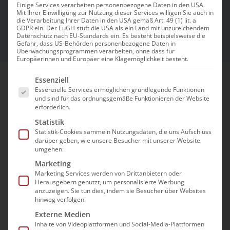
Einige Services verarbeiten personenbezogene Daten in den USA.
Mitglieder
Mit Ihrer Einwilligung zur Nutzung dieser Services willigen Sie auch in
die Verarbeitung Ihrer Daten in den USA gemäß Art. 49 (1) lit. a
GDPR ein. Der EuGH stuft die USA als ein Land mit unzureichendem
Datenschutz nach EU-Standards ein. Es besteht beispielsweise die
Gefahr, dass US-Behörden personenbezogene Daten in
Überwachungsprogrammen verarbeiten, ohne dass für
Europäerinnen und Europäer eine Klagemöglichkeit besteht.
Es folgt eine Liste der Service-Gruppen, für die e
Essenziell
Essenzielle Services ermöglichen grundlegende Funktionen
Ab dem 1. Juli 2026 wird es verbindlich: Die
und sind für das ordnungsgemäße Funktionieren der Website
neuen Qualitätsprüfungs-Richtlinien
erforderlich.
ambulant (QPR ambulant) bilden ab diesem
Statistik
Statistik-Cookies sammeln Nutzungsdaten, die uns Aufschluss
Zeitpunkt die Grundlage für die Arbeit der
darüber geben, wie unsere Besucher mit unserer Website
Prüfdienste. Aufgrund des engen
umgehen.
Zusammenhangs zwischen QPR und
Marketing
Marketing Services werden von Drittanbietern oder
Strukturmodell
erweitert der bad e.V. ab
Herausgebern genutzt, um personalisierte Werbung
sofort sein Angebot für bad Mitglieder um
anzuzeigen. Sie tun dies, indem sie Besucher über Websites
hinweg verfolgen.
®
eine kostenfreie
SIS
-Impulsberatung (ca.
Externe Medien
30 Minuten)
!
Inhalte von Videoplattformen und Social-Media-Plattformen