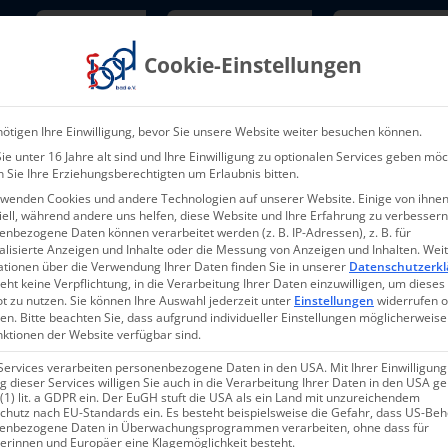
Newsletter
TarifNewsletter
Mitgliede
Cookie-Einstellungen
Über uns
Aktuelles & Presse
L
ötigen Ihre Einwilligung, bevor Sie unsere Website weiter besuchen können.
e unter 16 Jahre alt sind und Ihre Einwilligung zu optionalen Services geben möc
 Sie Ihre Erziehungsberechtigten um Erlaubnis bitten.
rwenden Cookies und andere Technologien auf unserer Website. Einige von ihnen
ell, während andere uns helfen, diese Website und Ihre Erfahrung zu verbessern
nbezogene Daten können verarbeitet werden (z. B. IP-Adressen), z. B. für
alisierte Anzeigen und Inhalte oder die Messung von Anzeigen und Inhalten.
Wei
ationen über die Verwendung Ihrer Daten finden Sie in unserer
Datenschutzerkl
eht keine Verpflichtung, in die Verarbeitung Ihrer Daten einzuwilligen, um dieses
t zu nutzen.
Sie können Ihre Auswahl jederzeit unter
Einstellungen
widerrufen 
en.
Bitte beachten Sie, dass aufgrund individueller Einstellungen möglicherweise
nktionen der Website verfügbar sind.
Services verarbeiten personenbezogene Daten in den USA. Mit Ihrer Einwilligung
 dieser Services willigen Sie auch in die Verarbeitung Ihrer Daten in den USA 
 (1) lit. a GDPR ein. Der EuGH stuft die USA als ein Land mit unzureichendem
chutz nach EU-Standards ein. Es besteht beispielsweise die Gefahr, dass US-Be
enbezogene Daten in Überwachungsprogrammen verarbeiten, ohne dass für
erinnen und Europäer eine Klagemöglichkeit besteht.