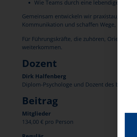
Wie Teams durch eine lebendige Feedbac
Gemeinsam entwickeln wir praxistaugliche W
Kommunikation und schaffen Wege, Feedback a
Für Führungskräfte, die zuhören, Orientie
weiterkommen.
Dozent
Dirk Halfenberg
Diplom-Psychologe und Dozent des bad e.V.
Beitrag
Mitglieder
134,00 € pro Person
Regulär