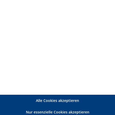
kkultur profitieren
erkzeuge, reflektieren Haltung und
ls Chance statt als Kritik zu verstehen.
rung geben – und gemeinsam mit ihrem Team
Alle Cookies akzeptieren
Nur essenzielle Cookies akzeptieren