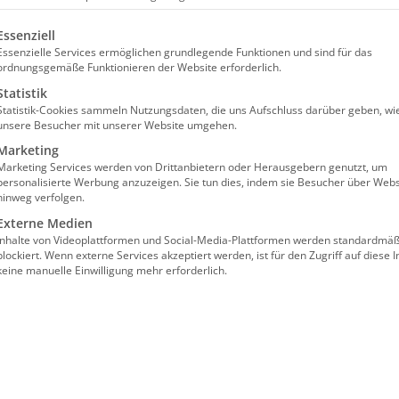
olgt eine Liste der Service-Gruppen, für die eine Einw
Essenziell
Essenzielle Services ermöglichen grundlegende Funktionen und sind für das
ordnungsgemäße Funktionieren der Website erforderlich.
Statistik
Statistik-Cookies sammeln Nutzungsdaten, die uns Aufschluss darüber geben, wi
unsere Besucher mit unserer Website umgehen.
flege
Marketing
Marketing Services werden von Drittanbietern oder Herausgebern genutzt, um
personalisierte Werbung anzuzeigen. Sie tun dies, indem sie Besucher über Webs
hinweg verfolgen.
Externe Medien
Inhalte von Videoplattformen und Social-Media-Plattformen werden standardmäß
blockiert. Wenn externe Services akzeptiert werden, ist für den Zugriff auf diese I
keine manuelle Einwilligung mehr erforderlich.
lgt im Wege einer “Präsenz im digitalen
nzprogramm GoToMeeting gearbeitet.