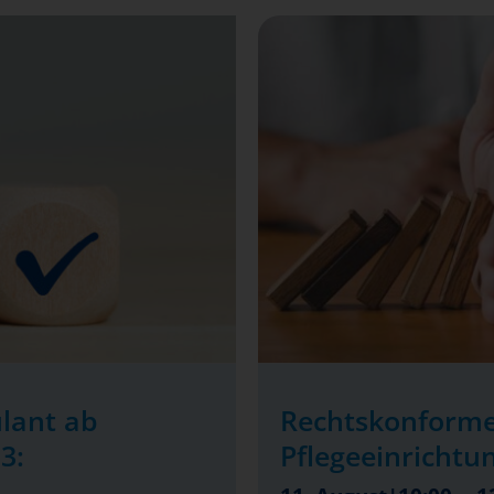
lant ab
Rechtskonforme
3:
Pflegeeinrichtu
-