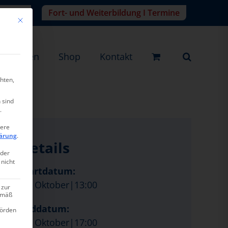
r-Login
Fort- und Weiterbildung I Termine
Mit diesem Button wird der Dialog geschlossen. Seine Funktionalität ist ide
eistungen
Shop
Kontakt
hten,
 sind
.
tere
ärung
.
Details
oder
 nicht
Startdatum:
29. Oktober|13:00
 zur
gemäß
Enddatum:
hörden
29. Oktober|17:00