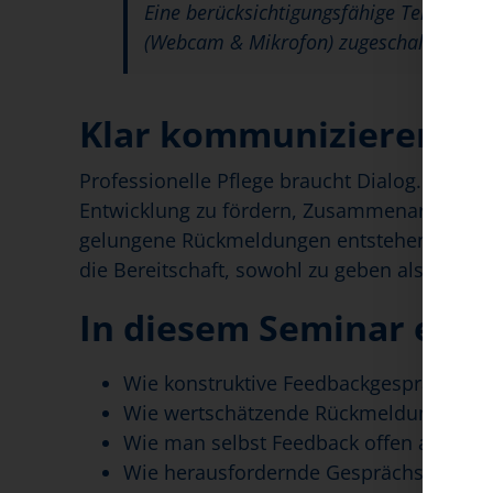
Eine berücksichtigungsfähige Teilnahme 
(Webcam & Mikrofon) zugeschaltet sind
Klar kommunizieren, w
Professionelle Pflege braucht Dialog. Feedb
Entwicklung zu fördern, Zusammenarbeit zu 
gelungene Rückmeldungen entstehen nicht von
die Bereitschaft, sowohl zu geben als auch 
In diesem Seminar erfa
Wie konstruktive Feedbackgespräche vo
Wie wertschätzende Rückmeldungen Mot
Wie man selbst Feedback offen annimm
Wie herausfordernde Gesprächssituatio