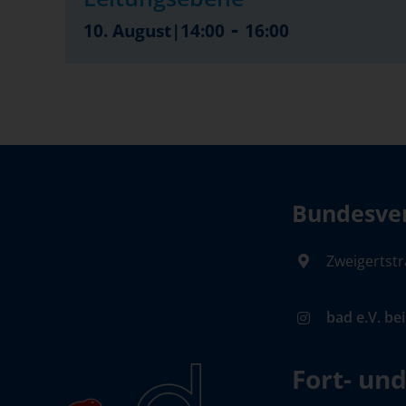
-
10. August|14:00
16:00
Bundesver
Zweigertstr
bad e.V. be
Fort- un