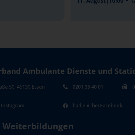
11. August|10:00
1
band Ambulante Dienste und Station
aße 50, 45130 Essen
0201 35 40 01
0
i Instagram
bad e.V. bei Facebook
d Weiterbildungen