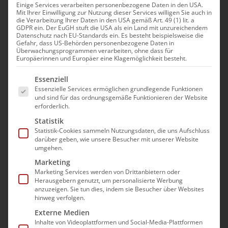
Einige Services verarbeiten personenbezogene Daten in den USA.
Mit Ihrer Einwilligung zur Nutzung dieser Services willigen Sie auch in
Fehlerkultur in der Pflege
die Verarbeitung Ihrer Daten in den USA gemäß Art. 49 (1) lit. a
GDPR ein. Der EuGH stuft die USA als ein Land mit unzureichendem
Datenschutz nach EU-Standards ein. Es besteht beispielsweise die
Gefahr, dass US-Behörden personenbezogene Daten in
2. September|13:00 - 17:00
Überwachungsprogrammen verarbeiten, ohne dass für
Europäerinnen und Europäer eine Klagemöglichkeit besteht.
Es folgt eine Liste der Service-Gruppen, für die e
Essenziell
Essenzielle Services ermöglichen grundlegende Funktionen
und sind für das ordnungsgemäße Funktionieren der Website
erforderlich.
Statistik
Statistik-Cookies sammeln Nutzungsdaten, die uns Aufschluss
Die Teilnahme an der
darüber geben, wie unsere Besucher mit unserer Website
umgehen.
Veranstaltung erfolgt im Wege
Marketing
einer “Präsenz im digitalen
Marketing Services werden von Drittanbietern oder
Raum”. Es wird mit dem Video-
Herausgebern genutzt, um personalisierte Werbung
anzuzeigen. Sie tun dies, indem sie Besucher über Websites
Konferenzprogramm GoToMeeting
hinweg verfolgen.
gearbeitet.
Externe Medien
Eine berücksichtigungsfähige
Inhalte von Videoplattformen und Social-Media-Plattformen