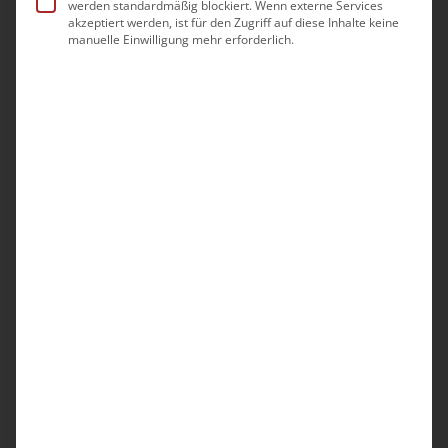
werden standardmäßig blockiert. Wenn externe Services
Teilnahme ist nur gegeben, wenn
akzeptiert werden, ist für den Zugriff auf diese Inhalte keine
Sie mit Bild und Ton (Webcam &
manuelle Einwilligung mehr erforderlich.
Mikrofon) zugeschaltet sind.
Zu
den technischen
Voraussetzungen
.
Offen sprechen, sicher
handeln, gemeinsam
lernen
Pflege ist komplex – tägliche Entscheidungen,
Zeitdruck und anspruchsvolle Situationen
gehören zum Alltag. Dabei können
Missverständnisse, Unachtsamkeiten oder
Fehlentscheidungen passieren. Entscheidend