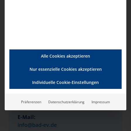
Serien:
Kommunikation in
Pflegeeinrichtungen
Veranstaltungsort
GoToMeeting
Alle Cookies akzeptieren
Veranstalter
Nur essenzielle Cookies akzeptieren
bad e.V.
Individuelle Cookie-Einstellungen
Telefon:
Präferenzen
Datenschutzerklärung
Impressum
0201-354001
E-Mail:
info@bad-ev.de