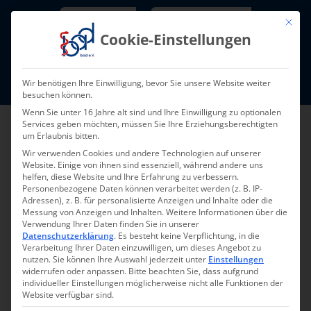
Skip
Newsletter
TarifNewsletter
Mit die
to
Cookie-Einstellungen
content
Mitglieder-Login
Wir benötigen Ihre Einwilligung, bevor Sie unsere Website weiter
Fort- und Weiterbildung I Termine
besuchen können.
Wenn Sie unter 16 Jahre alt sind und Ihre Einwilligung zu optionalen
Services geben möchten, müssen Sie Ihre Erziehungsberechtigten
um Erlaubnis bitten.
Wir verwenden Cookies und andere Technologien auf unserer
Website. Einige von ihnen sind essenziell, während andere uns
helfen, diese Website und Ihre Erfahrung zu verbessern.
Personenbezogene Daten können verarbeitet werden (z. B. IP-
Adressen), z. B. für personalisierte Anzeigen und Inhalte oder die
Messung von Anzeigen und Inhalten.
Weitere Informationen über die
Verwendung Ihrer Daten finden Sie in unserer
Zurück zur Übersicht
Datenschutzerklärung
.
Es besteht keine Verpflichtung, in die
Verarbeitung Ihrer Daten einzuwilligen, um dieses Angebot zu
nutzen.
Sie können Ihre Auswahl jederzeit unter
Einstellungen
widerrufen oder anpassen.
Bitte beachten Sie, dass aufgrund
individueller Einstellungen möglicherweise nicht alle Funktionen der
Website verfügbar sind.