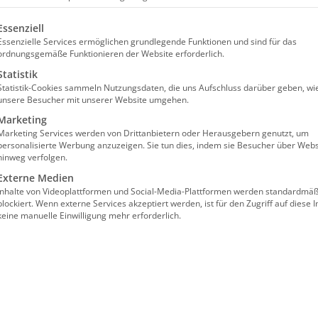
olgt eine Liste der Service-Gruppen, für die eine Einw
Essenziell
Essenzielle Services ermöglichen grundlegende Funktionen und sind für das
ordnungsgemäße Funktionieren der Website erforderlich.
Statistik
Statistik-Cookies sammeln Nutzungsdaten, die uns Aufschluss darüber geben, wi
unsere Besucher mit unserer Website umgehen.
reiheitsentziehende Maßnahmen
Marketing
Marketing Services werden von Drittanbietern oder Herausgebern genutzt, um
onären Pflege
personalisierte Werbung anzuzeigen. Sie tun dies, indem sie Besucher über Webs
hinweg verfolgen.
Externe Medien
Inhalte von Videoplattformen und Social-Media-Plattformen werden standardmäß
blockiert. Wenn externe Services akzeptiert werden, ist für den Zugriff auf diese I
keine manuelle Einwilligung mehr erforderlich.
hmal auch als letzter, oft verzweifelter
eifen in jedem Fall erheblich in das Grundrecht
bstbestimmungsrecht eines Menschen ein.