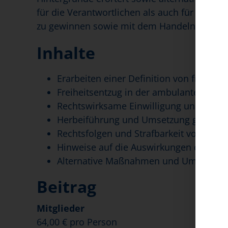
für die Verantwortlichen als auch für die 
zu gewinnen sowie mit dem Handeln verbund
Inhalte
Erarbeiten einer Definition von freih
Freiheitsentzug in der ambulanten und 
Rechtswirksame Einwilligung und Einwil
Herbeiführung und Umsetzung gerichtli
Rechtsfolgen und Strafbarkeit von nic
Hinweise auf die Auswirkungen des „ne
Alternative Maßnahmen und Umgang m
Beitrag
Mitglieder
64,00 € pro Person