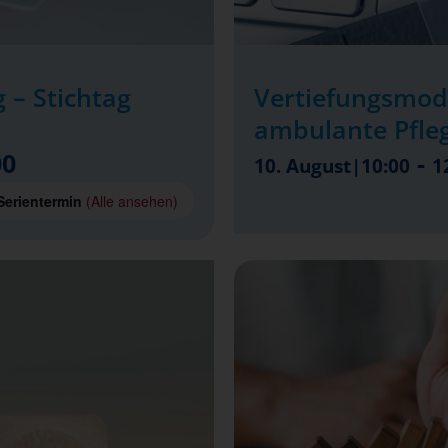
 – Stichtag
Vertiefungsmod
ambulante Pfle
00
-
10. August|10:00
1
Serientermin
(Alle ansehen)