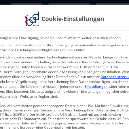
Newsletter
TarifNewsletter
Mitgliede
Cookie-Einstellungen
Über uns
Aktuelles & Presse
L
ötigen Ihre Einwilligung, bevor Sie unsere Website weiter besuchen können.
e unter 16 Jahre alt sind und Ihre Einwilligung zu optionalen Services geben möc
 Sie Ihre Erziehungsberechtigten um Erlaubnis bitten.
rwenden Cookies und andere Technologien auf unserer Website. Einige von ihnen
ell, während andere uns helfen, diese Website und Ihre Erfahrung zu verbessern
nbezogene Daten können verarbeitet werden (z. B. IP-Adressen), z. B. für
alisierte Anzeigen und Inhalte oder die Messung von Anzeigen und Inhalten.
Wei
ationen über die Verwendung Ihrer Daten finden Sie in unserer
Datenschutzerkl
eht keine Verpflichtung, in die Verarbeitung Ihrer Daten einzuwilligen, um dieses
t zu nutzen.
Sie können Ihre Auswahl jederzeit unter
Einstellungen
widerrufen 
en.
Bitte beachten Sie, dass aufgrund individueller Einstellungen möglicherweise
nktionen der Website verfügbar sind.
Services verarbeiten personenbezogene Daten in den USA. Mit Ihrer Einwilligung
 dieser Services willigen Sie auch in die Verarbeitung Ihrer Daten in den USA 
 (1) lit. a GDPR ein. Der EuGH stuft die USA als ein Land mit unzureichendem
chutz nach EU-Standards ein. Es besteht beispielsweise die Gefahr, dass US-Be
enbezogene Daten in Überwachungsprogrammen verarbeiten, ohne dass für
erinnen und Europäer eine Klagemöglichkeit besteht.