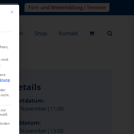
r-Login
Fort- und Weiterbildung I Termine
Mit diesem Button wird der Dialog geschlossen. Seine Funktionalität ist ide
eistungen
Shop
Kontakt
hten,
 sind
.
tere
ärung
.
Details
oder
 nicht
Startdatum:
25. November|11:00
 zur
gemäß
Enddatum:
hörden
25. November|13:00