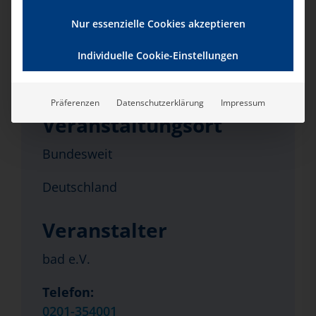
18. Juni|16:00
Nur essenzielle Cookies akzeptieren
Serien:
Individuelle Cookie-Einstellungen
Kommunikation in
Pflegeeinrichtungen
Präferenzen
Datenschutzerklärung
Impressum
Veranstaltungsort
Bundesweit
Deutschland
Veranstalter
bad e.V.
Telefon:
0201-354001