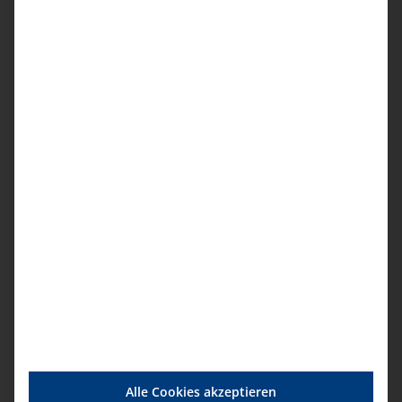
84,00 € pro Person
Regulär
114,00 € pro Person
Unser Termin
18.06.2026, 14.00 – 16.00 Uhr
Anmeldung
Details
Startdatum:
18. Juni|14:00
Enddatum:
Alle Cookies akzeptieren