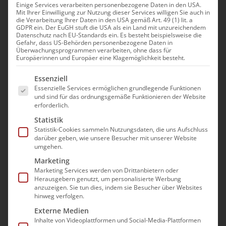
Einige Services verarbeiten personenbezogene Daten in den USA.
Mit Ihrer Einwilligung zur Nutzung dieser Services willigen Sie auch in
Gesunde Kommunikation
die Verarbeitung Ihrer Daten in den USA gemäß Art. 49 (1) lit. a
GDPR ein. Der EuGH stuft die USA als ein Land mit unzureichendem
für ein erfolgreiches
Datenschutz nach EU-Standards ein. Es besteht beispielsweise die
Gefahr, dass US-Behörden personenbezogene Daten in
Miteinander
Überwachungsprogrammen verarbeiten, ohne dass für
Europäerinnen und Europäer eine Klagemöglichkeit besteht.
18. Juni|14:00 - 16:00
Es folgt eine Liste der Service-Gruppen, für die e
Essenziell
Essenzielle Services ermöglichen grundlegende Funktionen
und sind für das ordnungsgemäße Funktionieren der Website
erforderlich.
Statistik
Statistik-Cookies sammeln Nutzungsdaten, die uns Aufschluss
darüber geben, wie unsere Besucher mit unserer Website
Die Teilnahme an der
umgehen.
Veranstaltung erfolgt im Wege
Marketing
Marketing Services werden von Drittanbietern oder
einer “Präsenz im digitalen
Herausgebern genutzt, um personalisierte Werbung
Raum”. Es wird mit dem Video-
anzuzeigen. Sie tun dies, indem sie Besucher über Websites
hinweg verfolgen.
Konferenzprogramm GoToMeeting
Externe Medien
gearbeitet.
Inhalte von Videoplattformen und Social-Media-Plattformen