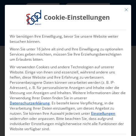
Skip
Newsletter
TarifNewsletter
Mit die
to
Cookie-Einstellungen
content
Mitglieder-Login
Wir benötigen Ihre Einwilligung, bevor Sie unsere Website weiter
Fort- und Weiterbildung I Termine
besuchen können.
Wenn Sie unter 16 Jahre alt sind und Ihre Einwilligung zu optionalen
Services geben möchten, müssen Sie Ihre Erziehungsberechtigten
um Erlaubnis bitten.
Wir verwenden Cookies und andere Technologien auf unserer
Website. Einige von ihnen sind essenziell, während andere uns
helfen, diese Website und Ihre Erfahrung zu verbessern.
Personenbezogene Daten können verarbeitet werden (z. B. IP-
Adressen), z. B. für personalisierte Anzeigen und Inhalte oder die
Messung von Anzeigen und Inhalten.
Weitere Informationen über die
Verwendung Ihrer Daten finden Sie in unserer
Zurück zur Übersicht
Datenschutzerklärung
.
Es besteht keine Verpflichtung, in die
Verarbeitung Ihrer Daten einzuwilligen, um dieses Angebot zu
nutzen.
Sie können Ihre Auswahl jederzeit unter
Einstellungen
widerrufen oder anpassen.
Bitte beachten Sie, dass aufgrund
individueller Einstellungen möglicherweise nicht alle Funktionen der
Website verfügbar sind.