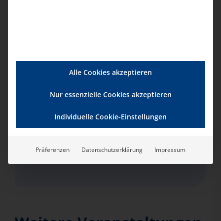
Veranstaltungsort
GoToMeeting
Veranstalter
Alle Cookies akzeptieren
bad e.V.
Nur essenzielle Cookies akzeptieren
Telefon:
Individuelle Cookie-Einstellungen
0201-354001
E-Mail:
Präferenzen
Datenschutzerklärung
Impressum
info@bad-ev.de