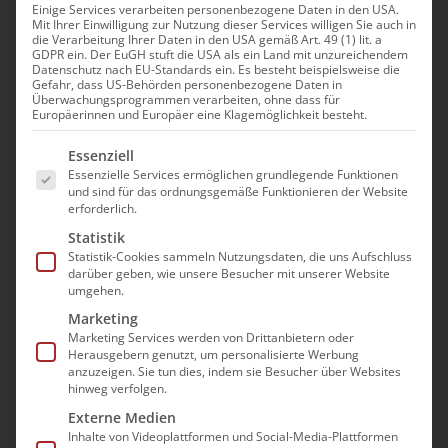
Einige Services verarbeiten personenbezogene Daten in den USA.
Mit Ihrer Einwilligung zur Nutzung dieser Services willigen Sie auch in
Hautpflege – ganz modern
die Verarbeitung Ihrer Daten in den USA gemäß Art. 49 (1) lit. a
GDPR ein. Der EuGH stuft die USA als ein Land mit unzureichendem
Datenschutz nach EU-Standards ein. Es besteht beispielsweise die
Gefahr, dass US-Behörden personenbezogene Daten in
10. November|9:00 - 13:00
Überwachungsprogrammen verarbeiten, ohne dass für
Europäerinnen und Europäer eine Klagemöglichkeit besteht.
Es folgt eine Liste der Service-Gruppen, für die e
Essenziell
Essenzielle Services ermöglichen grundlegende Funktionen
und sind für das ordnungsgemäße Funktionieren der Website
erforderlich.
Statistik
Statistik-Cookies sammeln Nutzungsdaten, die uns Aufschluss
Die Teilnahme an der
darüber geben, wie unsere Besucher mit unserer Website
umgehen.
Veranstaltung erfolgt im Wege
Marketing
einer “Präsenz im digitalen
Marketing Services werden von Drittanbietern oder
Raum”. Es wird mit dem Video-
Herausgebern genutzt, um personalisierte Werbung
anzuzeigen. Sie tun dies, indem sie Besucher über Websites
Konferenzprogramm GoToMeeting
hinweg verfolgen.
gearbeitet.
Externe Medien
Eine berücksichtigungsfähige
Inhalte von Videoplattformen und Social-Media-Plattformen