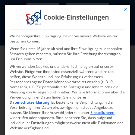
Skip
Newsletter
TarifNewsletter
Mit die
to
Cookie-Einstellungen
content
Mitglieder-Login
Wir benötigen Ihre Einwilligung, bevor Sie unsere Website weiter
Fort- und Weiterbildung I Termine
besuchen können.
Wenn Sie unter 16 Jahre alt sind und Ihre Einwilligung zu optionalen
Services geben möchten, müssen Sie Ihre Erziehungsberechtigten
um Erlaubnis bitten.
Wir verwenden Cookies und andere Technologien auf unserer
Website. Einige von ihnen sind essenziell, während andere uns
helfen, diese Website und Ihre Erfahrung zu verbessern.
Personenbezogene Daten können verarbeitet werden (z. B. IP-
Adressen), z. B. für personalisierte Anzeigen und Inhalte oder die
Messung von Anzeigen und Inhalten.
Weitere Informationen über die
Verwendung Ihrer Daten finden Sie in unserer
Zurück zur Übersicht
Datenschutzerklärung
.
Es besteht keine Verpflichtung, in die
Verarbeitung Ihrer Daten einzuwilligen, um dieses Angebot zu
nutzen.
Sie können Ihre Auswahl jederzeit unter
Einstellungen
widerrufen oder anpassen.
Bitte beachten Sie, dass aufgrund
individueller Einstellungen möglicherweise nicht alle Funktionen der
Website verfügbar sind.