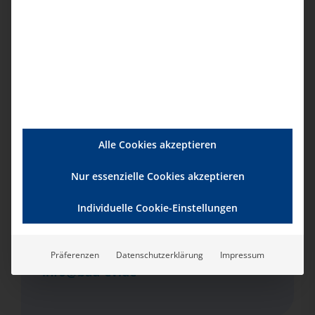
Serien:
Recht in der Pflege
Veranstaltungsort
GoToWebinar
Veranstalter
Alle Cookies akzeptieren
bad e.V.
Nur essenzielle Cookies akzeptieren
Telefon:
Individuelle Cookie-Einstellungen
0201-354001
E-Mail:
Präferenzen
Datenschutzerklärung
Impressum
info@bad-ev.de