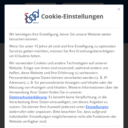
Skip
Newsletter
TarifNewsletter
Mit die
to
Cookie-Einstellungen
content
Mitglieder-Login
Wir benötigen Ihre Einwilligung, bevor Sie unsere Website weiter
Fort- und Weiterbildung I Termine
besuchen können.
Wenn Sie unter 16 Jahre alt sind und Ihre Einwilligung zu optionalen
Services geben möchten, müssen Sie Ihre Erziehungsberechtigten
um Erlaubnis bitten.
Wir verwenden Cookies und andere Technologien auf unserer
Website. Einige von ihnen sind essenziell, während andere uns
helfen, diese Website und Ihre Erfahrung zu verbessern.
Personenbezogene Daten können verarbeitet werden (z. B. IP-
Adressen), z. B. für personalisierte Anzeigen und Inhalte oder die
Messung von Anzeigen und Inhalten.
Weitere Informationen über die
Verwendung Ihrer Daten finden Sie in unserer
Zurück zur Übersicht
Datenschutzerklärung
.
Es besteht keine Verpflichtung, in die
Verarbeitung Ihrer Daten einzuwilligen, um dieses Angebot zu
nutzen.
Sie können Ihre Auswahl jederzeit unter
Einstellungen
widerrufen oder anpassen.
Bitte beachten Sie, dass aufgrund
individueller Einstellungen möglicherweise nicht alle Funktionen der
Website verfügbar sind.