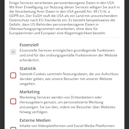
Einige Services verarbeiten personenbezogene Daten in den USA.
Mit Ihrer Einwilligung zur Nutzung dieser Services willigen Sie auch in
Überarbeitete MuG-
die Verarbeitung Ihrer Daten in den USA gemäß Art. 49 (1) lit. a
GDPR ein. Der EuGH stuft die USA als ein Land mit unzureichendem
Tagespflege: Wichtige
Datenschutz nach EU-Standards ein. Es besteht beispielsweise die
Gefahr, dass US-Behörden personenbezogene Daten in
Anpassungen – neue
Überwachungsprogrammen verarbeiten, ohne dass für
Europäerinnen und Europäer eine Klagemöglichkeit besteht.
Herausforderungen
Es folgt eine Liste der Service-Gruppen, für die e
Essenziell
25. November|11:00 - 12:30
Essenzielle Services ermöglichen grundlegende Funktionen
und sind für das ordnungsgemäße Funktionieren der Website
erforderlich.
Statistik
Statistik-Cookies sammeln Nutzungsdaten, die uns Aufschluss
Die überarbeiteten „Maßstäbe und
darüber geben, wie unsere Besucher mit unserer Website
umgehen.
Grundsätze zur Sicherung und
Marketing
Weiterentwicklung der Pflegequalität“ (MuG)
Marketing Services werden von Drittanbietern oder
in der
Tagespflege
sind zum 1. Februar 2024
Herausgebern genutzt, um personalisierte Werbung
anzuzeigen. Sie tun dies, indem sie Besucher über Websites
in Kraft getreten. Diese Revision bringt
hinweg verfolgen.
bedeutende
Veränderungen im Bereich der
Externe Medien
Medikamentengabe
in der Tagespflege mit
Inhalte von Videoplattformen und Social-Media-Plattformen