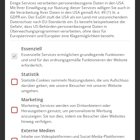
Einige Services verarbeiten personenbezogene Daten in den USA.
Mit Ihrer Einwilligung zur Nutzung dieser Services willigen Sie auch in
Pflegedienstverkauf: Ihr
die Verarbeitung Ihrer Daten in den USA gemäß Art. 49 (1) lit. a
GDPR ein. Der EuGH stuft die USA als ein Land mit unzureichendem
Unternehmen in gute
Datenschutz nach EU-Standards ein. Es besteht beispielsweise die
Gefahr, dass US-Behörden personenbezogene Daten in
Hände geben – Was
Überwachungsprogrammen verarbeiten, ohne dass für
Europäerinnen und Europäer eine Klagemöglichkeit besteht.
erfolgreiche Verkäufer
Es folgt eine Liste der Service-Gruppen, für die e
anders machen
Essenziell
Essenzielle Services ermöglichen grundlegende Funktionen
und sind für das ordnungsgemäße Funktionieren der Website
11. August|12:00 - 14:00
erforderlich.
Statistik
Statistik-Cookies sammeln Nutzungsdaten, die uns Aufschluss
darüber geben, wie unsere Besucher mit unserer Website
umgehen.
In dieser Schulung widmen wir uns
Marketing
umfassend allen wichtigen Aspekten der
Marketing Services werden von Drittanbietern oder
betrieblichen Nachfolge in ambulanten
Herausgebern genutzt, um personalisierte Werbung
anzuzeigen. Sie tun dies, indem sie Besucher über Websites
Pflegediensten. Ein besonderer Schwerpunkt
hinweg verfolgen.
liegt auf der Tariftreue, Marktänderungen,
Externe Medien
Insolvenzrahmen und den zusätzlichen
Inhalte von Videoplattformen und Social-Media-Plattformen