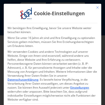
Skip
Newsletter
TarifNewsletter
Mit die
to
Cookie-Einstellungen
content
Mitglieder-Login
Wir benötigen Ihre Einwilligung, bevor Sie unsere Website weiter
Fort- und Weiterbildung I Termine
besuchen können.
Wenn Sie unter 16 Jahre alt sind und Ihre Einwilligung zu optionalen
Services geben möchten, müssen Sie Ihre Erziehungsberechtigten
um Erlaubnis bitten.
Wir verwenden Cookies und andere Technologien auf unserer
Website. Einige von ihnen sind essenziell, während andere uns
helfen, diese Website und Ihre Erfahrung zu verbessern.
Personenbezogene Daten können verarbeitet werden (z. B. IP-
Adressen), z. B. für personalisierte Anzeigen und Inhalte oder die
Messung von Anzeigen und Inhalten.
Weitere Informationen über die
Verwendung Ihrer Daten finden Sie in unserer
Zurück zur Übersicht
Datenschutzerklärung
.
Es besteht keine Verpflichtung, in die
Verarbeitung Ihrer Daten einzuwilligen, um dieses Angebot zu
nutzen.
Sie können Ihre Auswahl jederzeit unter
Einstellungen
widerrufen oder anpassen.
Bitte beachten Sie, dass aufgrund
individueller Einstellungen möglicherweise nicht alle Funktionen der
Website verfügbar sind.