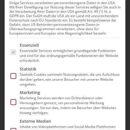
Einige Services verarbeiten personenbezogene Daten in den USA.
Mit Ihrer Einwilligung zur Nutzung dieser Services willigen Sie auch in
Schleswig-Holstein:
die Verarbeitung Ihrer Daten in den USA gemäß Art. 49 (1) lit. a
GDPR ein. Der EuGH stuft die USA als ein Land mit unzureichendem
Regional übliches
Datenschutz nach EU-Standards ein. Es besteht beispielsweise die
Gefahr, dass US-Behörden personenbezogene Daten in
Entlohnungsniveau 2026 –
Überwachungsprogrammen verarbeiten, ohne dass für
Europäerinnen und Europäer eine Klagemöglichkeit besteht.
Tariftreuepflicht im
Es folgt eine Liste der Service-Gruppen, für die e
landesspezifischen Fokus
Essenziell
Essenzielle Services ermöglichen grundlegende Funktionen
und sind für das ordnungsgemäße Funktionieren der Website
14. November 2025|10:00
erforderlich.
Statistik
Statistik-Cookies sammeln Nutzungsdaten, die uns Aufschluss
darüber geben, wie unsere Besucher mit unserer Website
umgehen.
Pflegeeinrichtungen nach dem SGB XI
Marketing
unterliegen der sogenannten
Marketing Services werden von Drittanbietern oder
Tariftreuepflicht. Daraus folgt, dass sie ihre
Herausgebern genutzt, um personalisierte Werbung
anzuzeigen. Sie tun dies, indem sie Besucher über Websites
Pflege- und Betreuungskräfte „tariflich“
hinweg verfolgen.
entlohnen müssen. Neben der „Tarifbindung“
Externe Medien
und der „Tarifanlehnung“ können sich die
Inhalte von Videoplattformen und Social-Media-Plattformen