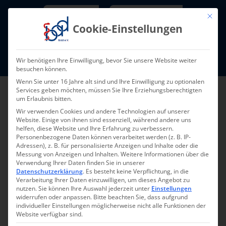
Skip
Newsletter
TarifNewsletter
Mit die
to
Cookie-Einstellungen
content
Mitglieder-Login
Wir benötigen Ihre Einwilligung, bevor Sie unsere Website weiter
Fort- und Weiterbildung I Termine
besuchen können.
Wenn Sie unter 16 Jahre alt sind und Ihre Einwilligung zu optionalen
Services geben möchten, müssen Sie Ihre Erziehungsberechtigten
um Erlaubnis bitten.
Wir verwenden Cookies und andere Technologien auf unserer
Website. Einige von ihnen sind essenziell, während andere uns
helfen, diese Website und Ihre Erfahrung zu verbessern.
Personenbezogene Daten können verarbeitet werden (z. B. IP-
Adressen), z. B. für personalisierte Anzeigen und Inhalte oder die
Messung von Anzeigen und Inhalten.
Weitere Informationen über die
Verwendung Ihrer Daten finden Sie in unserer
Zurück zur Übersicht
Datenschutzerklärung
.
Es besteht keine Verpflichtung, in die
Verarbeitung Ihrer Daten einzuwilligen, um dieses Angebot zu
nutzen.
Sie können Ihre Auswahl jederzeit unter
Einstellungen
widerrufen oder anpassen.
Bitte beachten Sie, dass aufgrund
individueller Einstellungen möglicherweise nicht alle Funktionen der
Website verfügbar sind.